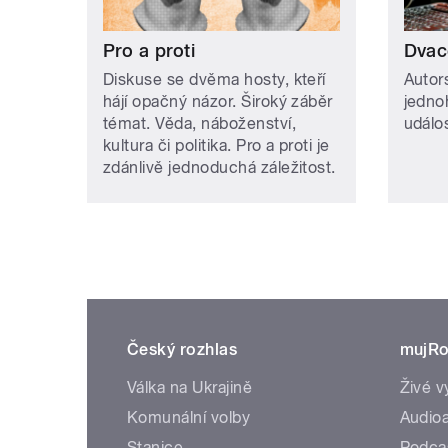
Pro a proti
Dvac
Diskuse se dvěma hosty, kteří
Autor
hájí opačný názor. Široký záběr
jedno
témat. Věda, náboženství,
událos
kultura či politika. Pro a proti je
zdánlivě jednoduchá záležitost.
Český rozhlas
mujRo
Válka na Ukrajině
Živé v
Komunální volby
Audioa
Stanice
Podca