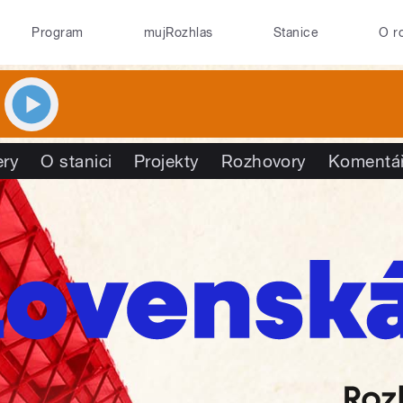
Program
mujRozhlas
Stanice
O r
ry
O stanici
Projekty
Rozhovory
Komentá