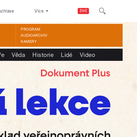
ozhlase
Více
ŽIVĚ
PROGRAM
AUDIOARCHIV
KAMERY
ře
Věda
Historie
Lidé
Video