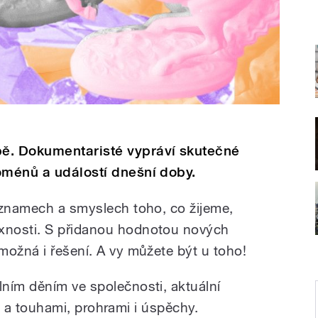
ě. Dokumentaristé vypráví skutečné
noménů a událostí dnešní doby.
ýznamech a smyslech toho, co žijeme,
xnosti. S přidanou hodnotou nových
možná i řešení. A vy můžete být u toho!
ním děním ve společnosti, aktuální
sny a touhami, prohrami i úspěchy.