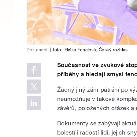
Dokument
|
foto:
Eliška Fenclová
,
Český rozhlas
Současnost ve zvukové stop
příběhy a hledají smysl fe
Žádný jiný žánr pátrání po v
neumožňuje v takové komple
závěrů, položených otázek a 
Dokumenty se zabývají aktuál
bolestí i radostí lidí, jejich 