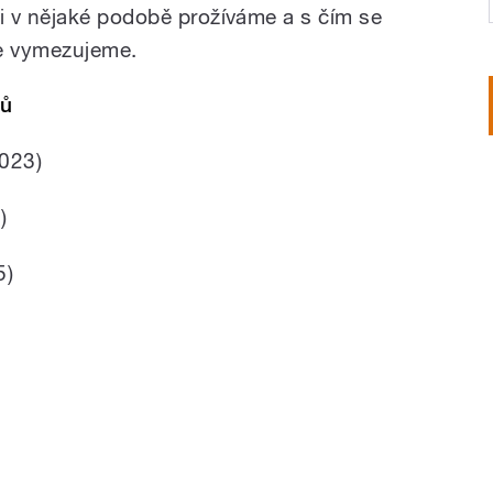
i v nějaké podobě prožíváme a s čím se
e vymezujeme.
tů
023)
)
5)