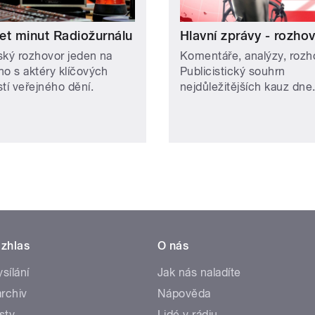
et minut Radiožurnálu
Hlavní zprávy - rozho
ský rozhovor jeden na
Komentáře, analýzy, rozh
ho s aktéry klíčových
Publicistický souhrn
tí veřejného dění.
nejdůležitějších kauz dne
zhlas
O nás
ysílání
Jak nás naladíte
rchiv
Nápověda
sty
Lidé v rádiu