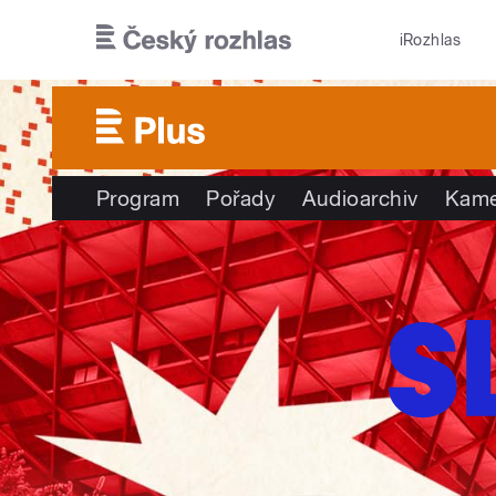
Přejít k hlavnímu obsahu
iRozhlas
Program
Pořady
Audioarchiv
Kame