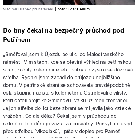
Vladimír Brabec při natáčení
|
foto:
Post Bellum
Do tmy čekal na bezpečný průchod pod
Petřínem
„Směřoval jsem k Újezdu po ulici od Malostranského
náměstí. V místech, kde se otevírá výhled na petřínskou
stráň, začaly kolem mne létat kulky a ozývala se dávková
střelba. Rychle jsem zapadl do průjezdu nejbližšího
domu. V petřínské stráni se schovávala pravděpodobně
celá skupina nacistů s kulometem. Ostřelovali civilisty,
kteří chtěli projít ke Smíchovu. Válku už měli prohranou.
Jejich střelba do lidí beze zbraní se mi jevila jako vzteklé
vraždění. Co ale dělat? Čekal jsem v průchodu do
setmění. Ten dům považuji za posvátný. Poskytl mi úkryt
před střelbou ´vlkodlaků´,“ píše v dopise pro Paměť