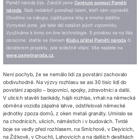
Paměť národa žije. Založili jsme
Centrum pomoci Paměti
národa
. Naši redaktoři pomáhají lidem, kteří nám vyprávěli.
Chodíme na nákupy, zajišťujeme léky a mnoho dalšího.
Vymysleli jsme, jak také dál natáčet jejich vzpomínky.
Využíváme k tomu on-line technologie. S prosbou se na Vás
obracíme: staňte se členem
Klubu přátel Paměti národa
či
donátorem projektu, jste srdečně vítaní. Vše najdete na
www.pametnaroda.cz
.
Není pochyb, že se nemálo lidí za povstání zachovalo
obdivuhodně. Na výzvy rozhlasu se asi 30 tisíc lidí do
povstání zapojilo – bojovníci, spojky, zdravotníci a další.
V ulicích stavěli barikády, hájili rozhlas, vrhali na německá
obrněná vozidla zápalné lahve, odstřelovali německé
jednotky zpoza domů, z oken metali granáty. Umíralo se
na chodnících, ulicích, náměstích i v budovách. Tvrdé
boje se vedly před rozhlasem, na Smíchově, v Dejvicích,
na Žižkově, v Chuchli, Lahovicích a na dalších desítkách