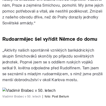
nám, Praze a zejména Smíchovu, pomohli. My jsme jejich
pomoc potřebovali a vítali, ale nestihli poděkovat. Zmizeli
z našeho obvodu dříve, než do Prahy dorazily jednotky
Sovětské armády.“
Rudoarmějec šel vyřídit Němce do domu
„Aktivity našich spontánně vzniklých barikádnických
skupin Smíchováků skončily po příjezdu sovětských
jednotek. Poprvé jsem se s oddílem ruských vojáků
setkal 9. května odpoledne před Rudolfinem. Tam jsem
se seznámil s mladým rudoarmějcem, s nímž jsme prožili
menší dobrodružství v okolí Karlova mostu.
Vladimír Brabec v 50. letech
|
foto:
Post Bellum