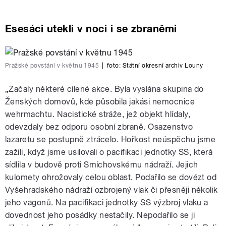
Esesáci utekli v noci i se zbraněmi
Pražské povstání v květnu 1945
|
foto:
Státní okresní archiv Louny
„Začaly některé cílené akce. Byla vyslána skupina do
Ženských domovů, kde působila jakási nemocnice
wehrmachtu. Nacistické stráže, jež objekt hlídaly,
odevzdaly bez odporu osobní zbraně. Osazenstvo
lazaretu se postupně ztrácelo. Hořkost neúspěchu jsme
zažili, když jsme usilovali o pacifikaci jednotky SS, která
sídlila v budově proti Smíchovskému nádraží. Jejich
kulomety ohrožovaly celou oblast. Podařilo se dovézt od
Vyšehradského nádraží ozbrojený vlak či přesněji několik
jeho vagonů. Na pacifikaci jednotky SS výzbroj vlaku a
dovednost jeho posádky nestačily. Nepodařilo se ji