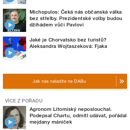
Michopulos: Čeká nás občanská válka
bez střelby. Prezidentské volby budou
džihádem vůči Pavlovi
Jaké je Chorvatsko bez turistů?
Aleksandra Wojtaszeková: Fjaka
Jak nás naladíte na DABu
VÍCE Z POŘADU
Agronom Litomiský neposlouchal.
Podepsal Chartu, odmítl udávat, pořádal
mejdany mániček