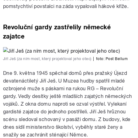
pomstychtiví povstalci na záda vypalovali hákové kříže.
Revoluční gardy zastřelily německé
zajatce
Jiří Ješ (za ním most, který projektoval jeho otec)
|
foto:
Post Bellum
Dne 9. května 1945 spěchal domů přes pražský Újezd
devatenáctiletý Jiří Ješ. U Muzea hudby spatřil mladé
ozbrojené muže s páskami na rukou RG – Revoluční
gardy. Vedly desítky ještě mladších zajatých německých
vojáků. Z okna domu naproti se ozval výstřel. Vylekaní
gardisté zajatce do jednoho postříleli. Jiří Ješ hrůznou
scénu sledoval schovaný v pasáži domu. Z budovy, kde
dnes sídlí ministerstvo školství, vyběhly staré ženy a
snažily se zachránit sténající Němce.