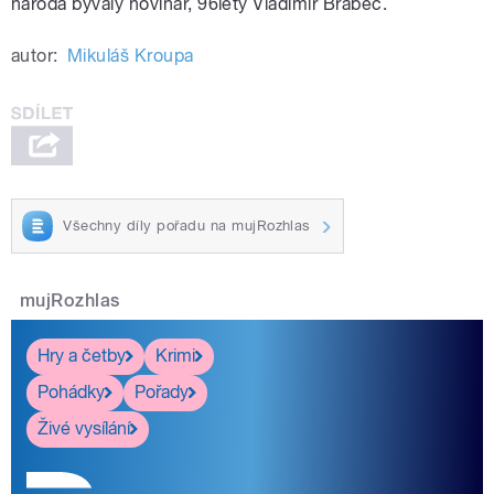
národa bývalý novinář, 96letý Vladimír Brabec.
autor:
Mikuláš Kroupa
Všechny díly pořadu na mujRozhlas
mujRozhlas
Hry a četby
Krimi
Pohádky
Pořady
Živé vysílání