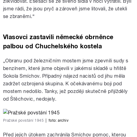
zlikvidovat. Esesáci se ze svého sídla v noci vytratili. Byli
jsme rádi, že jsou pryč a zároveň jsme litovali, že utekli
se zbraněmi.“
Vlasovci zastavili německé obrněnce
palbou od Chuchelského kostela
„Obranu pod železničním mostem jsme zpevnili sudy s
benzínem, které jsme objevili v jakémsi skladě u hřiště
Sokola Smíchov. Případný nájezd nacistů od jihu měla
zadržet ozbrojená skupina. K očekávanému boji pod
mostem nedošlo. Tanky, jež později skutečně přijížděly
od Štěchovic, nedojely.
Pražské povstání 1945
|
foto:
archiv
Před jejich útokem zachránila Smíchov pomoc, kterou