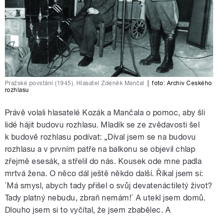
Pražské povstání (1945). Hlasatel Zdeněk Mančal
|
foto:
Archiv Českého
rozhlasu
Právě volali hlasatelé Kozák a Mančala o pomoc, aby šli
lidé hájit budovu rozhlasu. Mladík se ze zvědavosti šel
k budově rozhlasu podívat: „Díval jsem se na budovu
rozhlasu a v prvním patře na balkonu se objevil chlap
zřejmě esesák, a střelil do nás. Kousek ode mne padla
mrtvá žena. O něco dál ještě někdo další. Říkal jsem si:
´Má smysl, abych tady přišel o svůj devatenáctiletý život?
Tady platný nebudu, zbraň nemám!´ A utekl jsem domů.
Dlouho jsem si to vyčítal, že jsem zbabělec. A