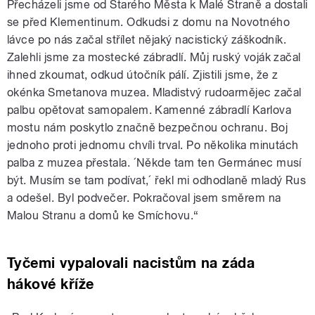
Přecházeli jsme od Starého Města k Malé Straně a dostali
se před Klementinum. Odkudsi z domu na Novotného
lávce po nás začal střílet nějaký nacistický záškodník.
Zalehli jsme za mostecké zábradlí. Můj ruský voják začal
ihned zkoumat, odkud útočník pálí. Zjistili jsme, že z
okénka Smetanova muzea. Mladistvý rudoarmějec začal
palbu opětovat samopalem. Kamenné zábradlí Karlova
mostu nám poskytlo značně bezpečnou ochranu. Boj
jednoho proti jednomu chvíli trval. Po několika minutách
palba z muzea přestala. ´Někde tam ten Germánec musí
být. Musím se tam podívat,´ řekl mi odhodlaně mladý Rus
a odešel. Byl podvečer. Pokračoval jsem směrem na
Malou Stranu a domů ke Smíchovu.“
Tyčemi vypalovali nacistům na záda
hákové kříže