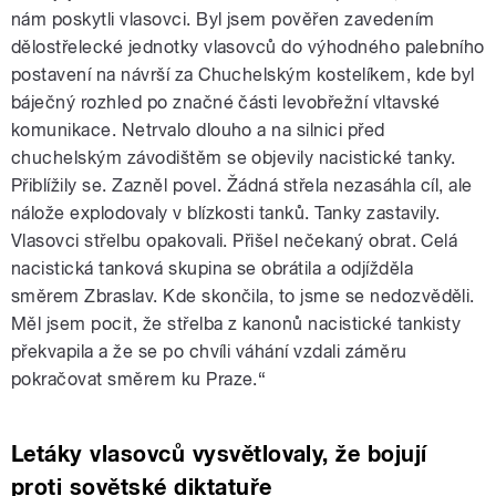
nám poskytli vlasovci. Byl jsem pověřen zavedením
dělostřelecké jednotky vlasovců do výhodného palebního
postavení na návrší za Chuchelským kostelíkem, kde byl
báječný rozhled po značné části levobřežní vltavské
komunikace. Netrvalo dlouho a na silnici před
chuchelským závodištěm se objevily nacistické tanky.
Přiblížily se. Zazněl povel. Žádná střela nezasáhla cíl, ale
nálože explodovaly v blízkosti tanků. Tanky zastavily.
Vlasovci střelbu opakovali. Přišel nečekaný obrat. Celá
nacistická tanková skupina se obrátila a odjížděla
směrem Zbraslav. Kde skončila, to jsme se nedozvěděli.
Měl jsem pocit, že střelba z kanonů nacistické tankisty
překvapila a že se po chvíli váhání vzdali záměru
pokračovat směrem ku Praze.“
Letáky vlasovců vysvětlovaly, že bojují
proti sovětské diktatuře