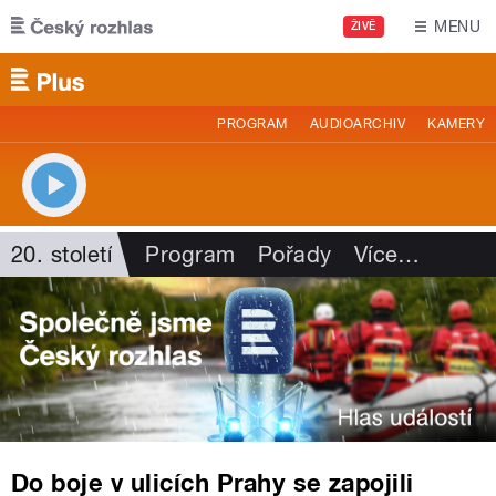
Přejít k hlavnímu obsahu
MENU
ŽIVĚ
PROGRAM
AUDIOARCHIV
KAMERY
20. století
Program
Pořady
Více
…
Do boje v ulicích Prahy se zapojili