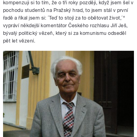
kompenzuji si to tím, že o tři roky později, když jsem šel v
pochodu studentů na Pražský hrad, to jsem stál v první
řadě a říkal jsem si: ´Teď to stojí za to obětovat život,´“
vypráví někdejší komentátor Českého rozhlasu Jiří Ješ,
bývalý politický vězeň, který si za komunismu odseděl
pět let vězení.