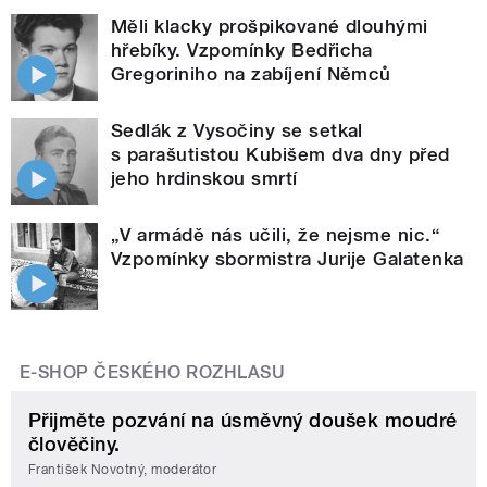
Měli klacky prošpikované dlouhými
hřebíky. Vzpomínky Bedřicha
Gregoriniho na zabíjení Němců
Sedlák z Vysočiny se setkal
s parašutistou Kubišem dva dny před
jeho hrdinskou smrtí
„V armádě nás učili, že nejsme nic.“
Vzpomínky sbormistra Jurije Galatenka
E-SHOP ČESKÉHO ROZHLASU
Přijměte pozvání na úsměvný doušek moudré
člověčiny.
František Novotný, moderátor