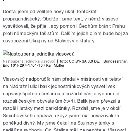
Dostal jsem od velitele nový úkol, tentokrát
propagandistický. Obdrželi jsme text, v němž vlasovci
vysvětlovali, že přijeli, aby pomohli Čechům bránit Prahu
proti německým fašistům. Dalším jejich cílem bude boj za
osvobození Ukrajiny od Stalinovy diktatury.
Nastoupená jednotka vlasovců
|
foto:
CC BY-SA 3.0 DE
,
Bundesarchiv,
Bild 101I-297-1704-10 / Karl Müller
Vlasovský nadporučík nám předal v místnosti velitelství
na Nádražní ulici balík jednostránkových vysvětlivek
napsaný špatnou češtinou a požádal nás, abychom je
rozdali českým obyvatelům čtvrti. Balík jsem převzal a
rozdělil letáky mezi barikádníky. Rozdali jsme je v okolí
Smíchovského nádraží, i když jsme text považovali za
poněkud divný. My jsme čekali na Stalinovy tanky s
nadějí na svobodu. Oni Stalina měli za nepřítele. Vlasovci