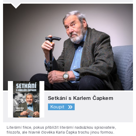
Setkání s Karlem Čapkem
Koupit
Literární fikce, pokus přiblížit literární nadsázkou spisovatele,
filozofa, ale hlavně člověka Karla Čapka trochu jinou formou.