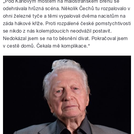
„Pod Karlovým mostem na malostranském břehu se
odehrávala hrůzná scéna. Několik Čechů tu rozpalovalo v
ohni železné tyče a těmi vypalovali dvěma nacistům na
záda hákové kříže. Proti rozpálené české pomstychtivosti
se nikdo z nás kolemjdoucích neodvážil postavit.
Nedokázal jsem se na to běsnění dívat. Pokračoval jsem
v cestě domů. Čekala mě komplikace.“