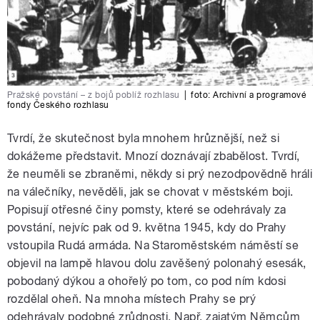
Pražské povstání – z bojů poblíž rozhlasu
|
foto:
Archivní a programové
fondy Českého rozhlasu
Tvrdí, že skutečnost byla mnohem hrůznější, než si
dokážeme představit. Mnozí doznávají zbabělost. Tvrdí,
že neuměli se zbraněmi, někdy si prý nezodpovědně hráli
na válečníky, nevěděli, jak se chovat v městském boji.
Popisují otřesné činy pomsty, které se odehrávaly za
povstání, nejvíc pak od 9. května 1945, kdy do Prahy
vstoupila Rudá armáda. Na Staroměstském náměstí se
objevil na lampě hlavou dolu zavěšený polonahý esesák,
pobodaný dýkou a ohořelý po tom, co pod ním kdosi
rozdělal oheň. Na mnoha místech Prahy se prý
odehrávaly podobné zrůdnosti. Např. zajatým Němcům