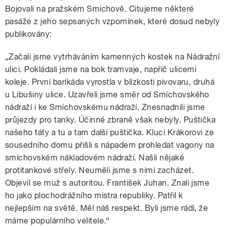
Bojovali na pražském Smíchově. Citujeme některé
pasáže z jeho sepsaných vzpomínek, které dosud nebyly
publikovány:
„Začali jsme vytrháváním kamenných kostek na Nádražní
ulici. Pokládali jsme na bok tramvaje, napříč ulicemi
koleje. První barikáda vyrostla v blízkosti pivovaru, druhá
u Libušiny ulice. Uzavřeli jsme směr od Smíchovského
nádraží i ke Smíchovskému nádraží. Znesnadnili jsme
průjezdy pro tanky. Účinné zbraně však nebyly. Puštička
našeho táty a tu a tam další puštička. Kluci Krákorovi ze
sousedního domu přišli s nápadem prohledat vagony na
smíchovském nákladovém nádraží. Našli nějaké
protitankové střely. Neuměli jsme s nimi zacházet.
Objevil se muž s autoritou. František Juhan. Znali jsme
ho jako plochodrážního mistra republiky. Patřil k
nejlepším na světě. Měl náš respekt. Byli jsme rádi, že
máme populárního velitele.“