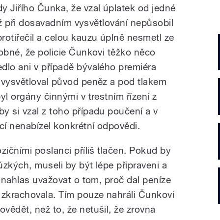
y Jiřího Čunka, že vzal úplatek od jedné
tiž při dosavadním vysvětlování nepůsobil
rotiřečil a celou kauzu úplně nesmetl ze
dobné, že policie Čunkovi těžko něco
dlo ani v případě bývalého premiéra
 vysvětloval původ peněz a pod tlakem
yl orgány činnými v trestním řízení z
y si vzal z toho případu poučení a v
cí nenabízel konkrétní odpovědi.
zičními poslanci příliš tlačen. Pokud by
 úzkých, museli by být lépe připraveni a
ž nahlas uvažovat o tom, proč dal peníze
 zkrachovala. Tím pouze nahráli Čunkovi
vědět, než to, že netušil, že zrovna