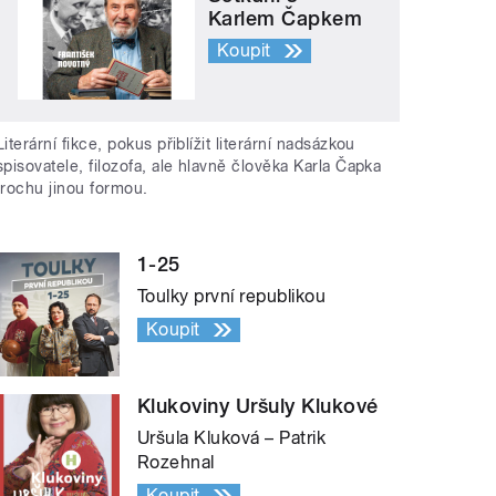
Karlem Čapkem
Koupit
Literární fikce, pokus přiblížit literární nadsázkou
spisovatele, filozofa, ale hlavně člověka Karla Čapka
trochu jinou formou.
1-25
Toulky první republikou
Koupit
Klukoviny Uršuly Klukové
Uršula Kluková – Patrik
Rozehnal
Koupit