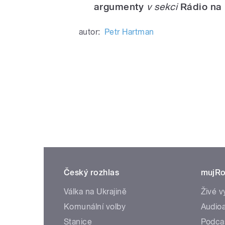
argumenty
v sekci
Rádio na
autor:
Petr Hartman
Český rozhlas
mujRo
Válka na Ukrajině
Živé v
Komunální volby
Audioa
Stanice
Podca