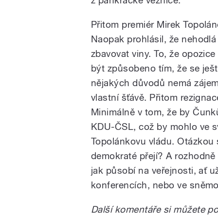
z pankrácké věznice.
Přitom premiér Mirek Topolá
Naopak prohlásil, že nehodlá 
zbavovat viny. To, že opozice
být způsobeno tím, že se ješt
nějakých důvodů nemá zájem
vlastní šťávě. Přitom rezignac
Minimálně v tom, že by Čunkův
KDU-ČSL, což by mohlo ve sv
Topolánkovu vládu. Otázkou s
demokraté přejí? A rozhodně 
jak působí na veřejnosti, ať 
konferencích, nebo ve sněm
Další komentáře si můžete p