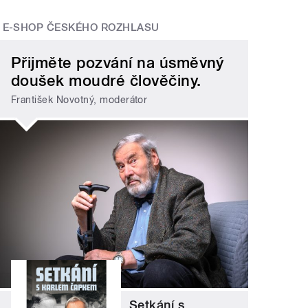
E-SHOP ČESKÉHO ROZHLASU
Přijměte pozvání na úsměvný
doušek moudré člověčiny.
František Novotný, moderátor
Setkání s