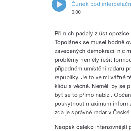
Čunek pod interpelač
0:00
Play
Čunek pod interpelačním tla
Při nich padaly z úst opozice
Topolánek se musel hodně ovl
zavedených demokracií nic m
problémy neměly řešit formou 
případném umístění radaru p
republiky. Je to velmi vážné t
/
klidu a věcně. Neměli by se p
byť se to přímo nabízí. Obča
poskytnout maximum informac
zda je správné radar v České 
Naopak daleko intenzivnější 