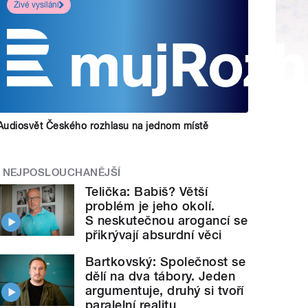
Živé vysílání
Audiosvět Českého rozhlasu na jednom místě
NEJPOSLOUCHANĚJŠÍ
Telička: Babiš? Větší
problém je jeho okolí.
S neskutečnou arogancí se
přikrývají absurdní věci
Bartkovský: Společnost se
dělí na dva tábory. Jeden
argumentuje, druhý si tvoří
paralelní realitu