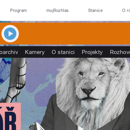
Program
mujRozhlas
Stanice
O r
oarchiv
Kamery
O stanici
Projekty
Rozhov