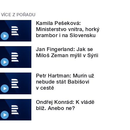
VÍCE Z POŘADU
Kamila Pešeková:
Ministerstvo vnitra, horký
brambor i na Slovensku
Jan Fingerland: Jak se
Miloš Zeman mýlil v Sýrii
Petr Hartman: Murín už
nebude stát Babišovi
v cestě
Ondřej Konrád: K vládě
blíž. Anebo ne?