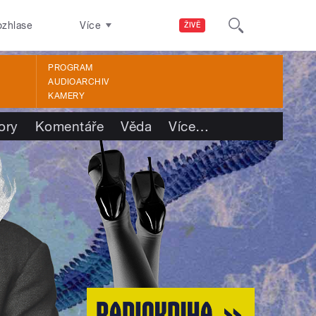
ozhlase
Více
ŽIVĚ
PROGRAM
AUDIOARCHIV
KAMERY
ory
Komentáře
Věda
Více
…