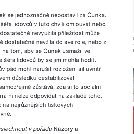
nek se jednoznačně nepostavil za Čunka.
šéfa lidovců v tuto chvíli omlouvat nebo
 dostatečně nevyužila příležitost může
ě dostatečně nevžila do své role, nebo z
 na tom, aby se Čunek usmažil ve
e šéfa lidovců by se jim mohla hodit.
 pád mohl narušit rozložení sil uvnitř
ém důsledku destabilizovat
amozřejmě zůstává, zda si to sociální
na ni nelze odpovídat na základě toho,
už na nejrůznějších tiskových
ovně.
oslechnout v pořadu
Názory a