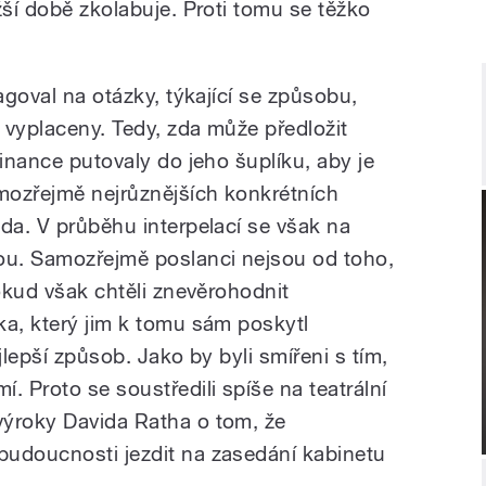
žší době zkolabuje. Proti tomu se těžko
agoval na otázky, týkající se způsobu,
 vyplaceny. Tedy, zda může předložit
finance putovaly do jeho šuplíku, aby je
mozřejmě nejrůznějších konkrétních
da. V průběhu interpelací se však na
ou. Samozřejmě poslanci nejsou od toho,
Pokud však chtěli znevěrohodnit
ka, který jim k tomu sám poskytl
ejlepší způsob. Jako by byli smířeni s tím,
. Proto se soustředili spíše na teatrální
výroky Davida Ratha o tom, že
budoucnosti jezdit na zasedání kabinetu