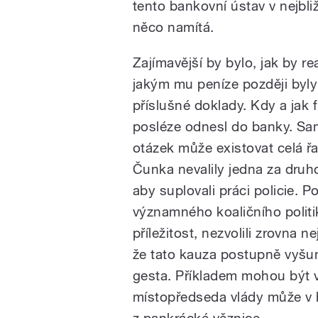
tento bankovní ústav v nejbli
něco namítá.
Zajímavější by bylo, jak by re
jakým mu peníze později byly
příslušné doklady. Kdy a jak 
posléze odnesl do banky. Sa
otázek může existovat celá řa
Čunka nevalily jedna za druh
aby suplovali práci policie. 
významného koaličního politi
příležitost, nezvolili zrovna n
že tato kauza postupně vyšumí
gesta. Příkladem mohou být 
místopředseda vlády může v 