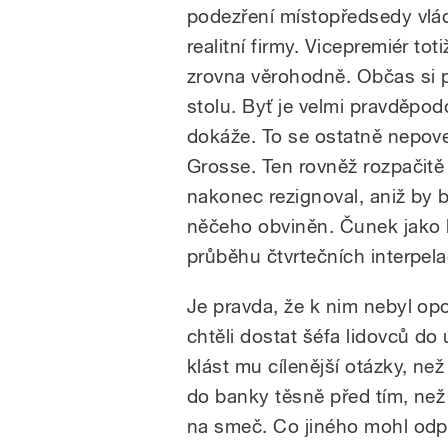
podezření místopředsedy vlád
pause
realitní firmy. Vicepremiér to
zrovna věrohodně. Občas si p
stolu. Byť je velmi pravděpo
dokáže. To se ostatně nepove
Grosse. Ten rovněž rozpačitě
nakonec rezignoval, aniž by b
něčeho obviněn. Čunek jako b
průběhu čtvrtečních interpela
Je pravda, že k nim nebyl opo
chtěli dostat šéfa lidovců do
klást mu cílenější otázky, ne
do banky těsně před tím, než
na smeč. Co jiného mohl odpo