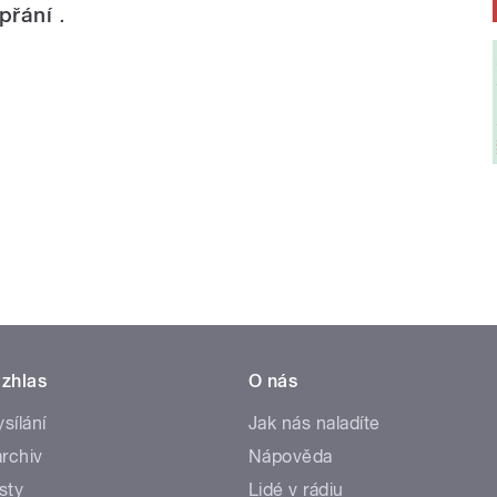
 přání
.
zhlas
O nás
ysílání
Jak nás naladíte
rchiv
Nápověda
sty
Lidé v rádiu