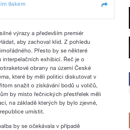
ním tlakem
kem
 silné výrazy a především premiér
ádat, aby zachoval klid. Z pohledu
imořádného. Přesto by se některé
interpelačních exhibicí. Řeč je o
rotiraketové obrany na území České
éma, které by měli politici diskutovat v
řitom snažit o získávání bodů u voličů,
nům by místo řečnických přestřelek měli
í, na základě kterých by bylo zjevné,
republice umístit.
palba by se očekávala v případě