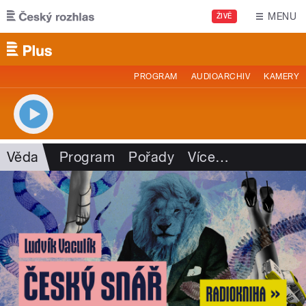
Přejít k hlavnímu obsahu
MENU
ŽIVĚ
PROGRAM
AUDIOARCHIV
KAMERY
Věda
Program
Pořady
Více
…