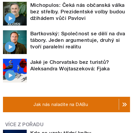
Michopulos: Čeká nás občanská válka
bez střelby. Prezidentské volby budou
džihádem vůči Pavlovi
Bartkovský: Společnost se dělí na dva
tábory. Jeden argumentuje, druhý si
tvoří paralelní realitu
Jaké je Chorvatsko bez turistů?
Aleksandra Wojtaszeková: Fjaka
Jak nás naladíte na DABu
VÍCE Z POŘADU
Kde se vzaly třídní knihy