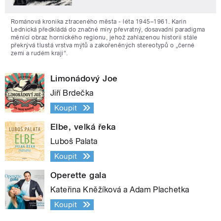
Románová kronika ztraceného města - léta 1945–1961. Karin
Lednická předkládá do značné míry převratný, dosavadní paradigma
měnící obraz hornického regionu, jehož zahlazenou historii stále
překrývá tlustá vrstva mýtů a zakořeněných stereotypů o „černé
zemi a rudém kraji“.
Limonádový Joe
Jiří Brdečka
Koupit
Elbe, velká řeka
Luboš Palata
Koupit
Operette gala
Kateřina Kněžíková a Adam Plachetka
Koupit