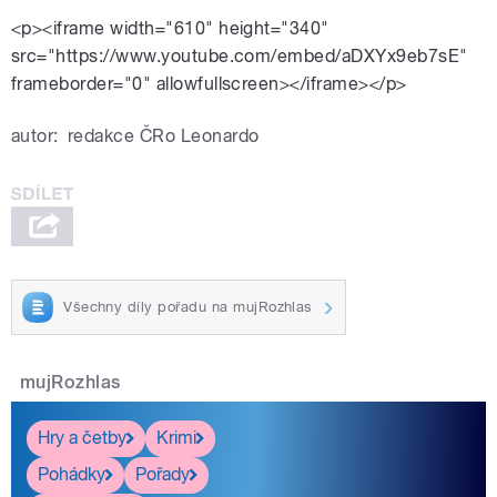
<p><iframe width="610" height="340"
src="https://www.youtube.com/embed/aDXYx9eb7sE"
frameborder="0" allowfullscreen></iframe></p>
autor:
redakce ČRo Leonardo
Všechny díly pořadu na mujRozhlas
mujRozhlas
Hry a četby
Krimi
Pohádky
Pořady