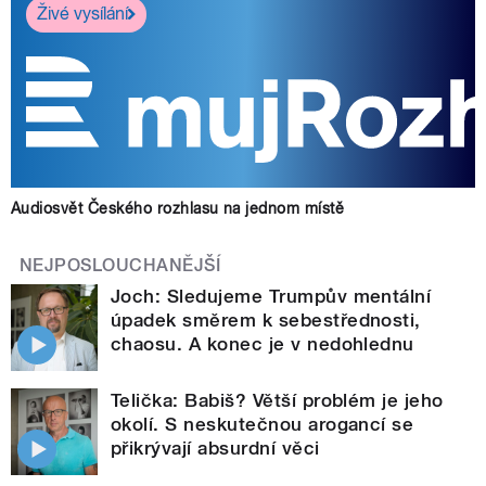
Živé vysílání
Audiosvět Českého rozhlasu na jednom místě
NEJPOSLOUCHANĚJŠÍ
Joch: Sledujeme Trumpův mentální
úpadek směrem k sebestřednosti,
chaosu. A konec je v nedohlednu
Telička: Babiš? Větší problém je jeho
okolí. S neskutečnou arogancí se
přikrývají absurdní věci