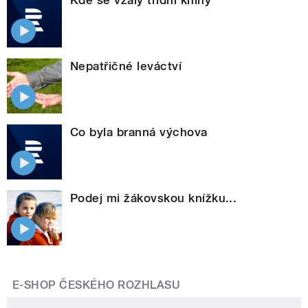
Nepatřičné leváctví
Co byla branná výchova
Podej mi žákovskou knížku...
E-SHOP ČESKÉHO ROZHLASU