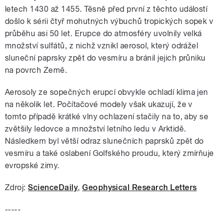
letech 1430 až 1455. Těsně před první z těchto událostí
došlo k sérii čtyř mohutných výbuchů tropických sopek v
průběhu asi 50 let. Erupce do atmosféry uvolnily velká
množství sulfátů, z nichž vznikl aerosol, který odrážel
sluneční paprsky zpět do vesmíru a bránil jejich průniku
na povrch Země.
Aerosoly ze sopečných erupcí obvykle ochladí klima jen
na několik let. Počítačové modely však ukazují, že v
tomto případě krátké vlny ochlazení stačily na to, aby se
zvětšily ledovce a množství letního ledu v Arktidě.
Následkem byl větší odraz slunečních paprsků zpět do
vesmíru a také oslabení Golfského proudu, který zmírňuje
evropské zimy.
Zdroj:
ScienceDaily
,
Geophysical Research Letters
-----