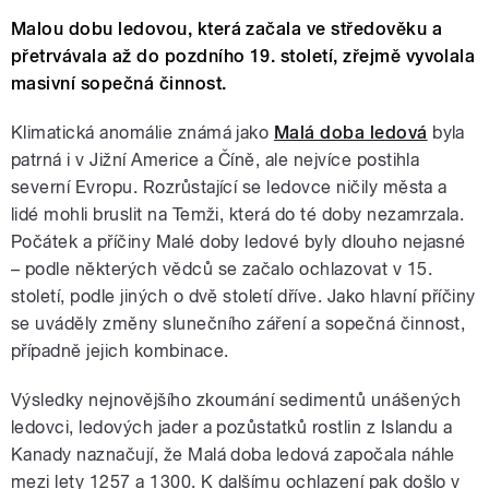
Malou dobu ledovou, která začala ve středověku a
přetrvávala až do pozdního 19. století, zřejmě vyvolala
masivní sopečná činnost.
Klimatická anomálie známá jako
Malá doba ledová
byla
patrná i v Jižní Americe a Číně, ale nejvíce postihla
severní Evropu. Rozrůstající se ledovce ničily města a
lidé mohli bruslit na Temži, která do té doby nezamrzala.
Počátek a příčiny Malé doby ledové byly dlouho nejasné
– podle některých vědců se začalo ochlazovat v 15.
století, podle jiných o dvě století dříve. Jako hlavní příčiny
se uváděly změny slunečního záření a sopečná činnost,
případně jejich kombinace.
Výsledky nejnovějšího zkoumání sedimentů unášených
ledovci, ledových jader a pozůstatků rostlin z Islandu a
Kanady naznačují, že Malá doba ledová započala náhle
mezi lety 1257 a 1300. K dalšímu ochlazení pak došlo v