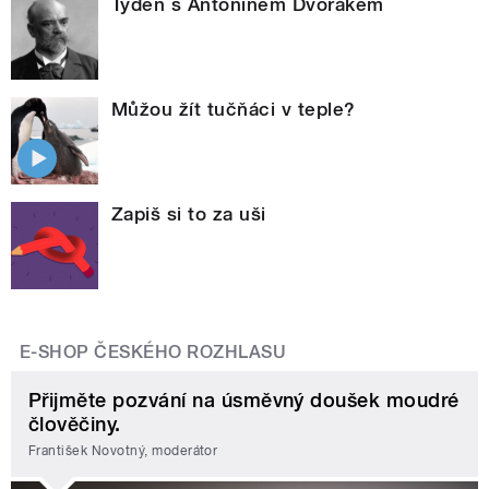
Týden s Antonínem Dvořákem
Můžou žít tučňáci v teple?
Zapiš si to za uši
E-SHOP ČESKÉHO ROZHLASU
Přijměte pozvání na úsměvný doušek moudré
člověčiny.
František Novotný, moderátor