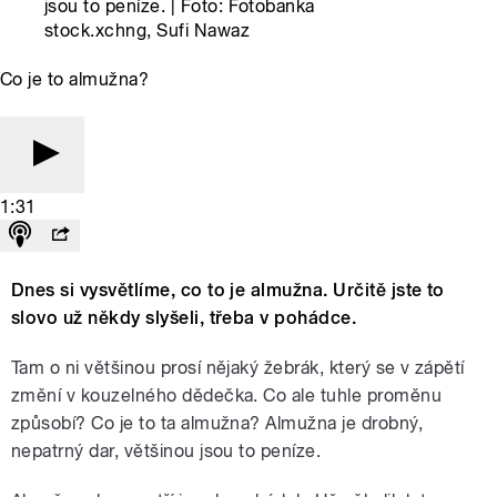
jsou to peníze. | Foto: Fotobanka
stock.xchng, Sufi Nawaz
Co je to almužna?
1:31
Dnes si vysvětlíme, co to je almužna. Určitě jste to
slovo už někdy slyšeli, třeba v pohádce.
Tam o ni většinou prosí nějaký žebrák, který se v zápětí
změní v kouzelného dědečka. Co ale tuhle proměnu
způsobí? Co je to ta almužna? Almužna je drobný,
nepatrný dar, většinou jsou to peníze.