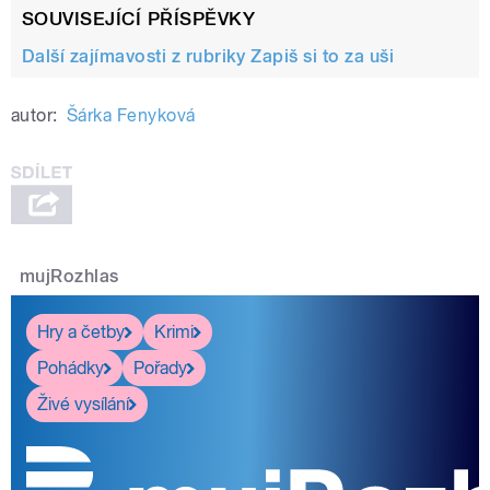
SOUVISEJÍCÍ PŘÍSPĚVKY
Další zajímavosti z rubriky Zapiš si to za uši
autor:
Šárka Fenyková
mujRozhlas
Hry a četby
Krimi
Pohádky
Pořady
Živé vysílání