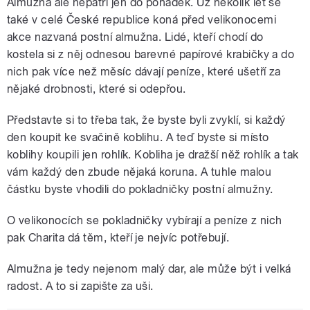
Almužna ale nepatří jen do pohádek. Už několik let se
také v celé České republice koná před velikonocemi
akce nazvaná postní almužna. Lidé, kteří chodí do
kostela si z něj odnesou barevné papírové krabičky a do
nich pak více než měsíc dávají peníze, které ušetří za
nějaké drobnosti, které si odepřou.
Představte si to třeba tak, že byste byli zvyklí, si každý
den koupit ke svačině koblihu. A teď byste si místo
koblihy koupili jen rohlík. Kobliha je dražší něž rohlík a tak
vám každý den zbude nějaká koruna. A tuhle malou
částku byste vhodili do pokladničky postní almužny.
O velikonocích se pokladničky vybírají a peníze z nich
pak Charita dá těm, kteří je nejvíc potřebují.
Almužna je tedy nejenom malý dar, ale může být i velká
radost. A to si zapište za uši.