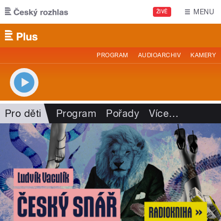
Přejít k hlavnímu obsahu
MENU
ŽIVĚ
PROGRAM
AUDIOARCHIV
KAMERY
Pro děti
Program
Pořady
Více
…