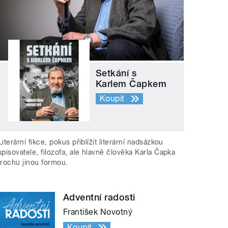
Setkání s
Karlem Čapkem
Koupit
Literární fikce, pokus přiblížit literární nadsázkou
spisovatele, filozofa, ale hlavně člověka Karla Čapka
trochu jinou formou.
Adventní radosti
František Novotný
Koupit