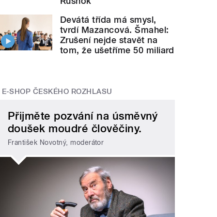
Rusnok
Devátá třída má smysl,
tvrdí Mazancová. Šmahel:
Zrušení nejde stavět na
tom, že ušetříme 50 miliard
E-SHOP ČESKÉHO ROZHLASU
Přijměte pozvání na úsměvný
doušek moudré člověčiny.
František Novotný, moderátor