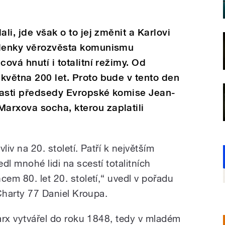
li, jde však o to jej změnit a Karlovi
šlenky věrozvěsta komunismu
cová hnutí i totalitní režimy. Od
května 200 let. Proto bude v tento den
časti předsedy Evropské komise Jean-
arxova socha, kterou zaplatili
liv na 20. století. Patří k největším
dl mnohé lidi na scestí totalitních
cem 80. let 20. století,“ uvedl v pořadu
 Charty 77 Daniel Kroupa.
Marx vytvářel do roku 1848, tedy v mladém