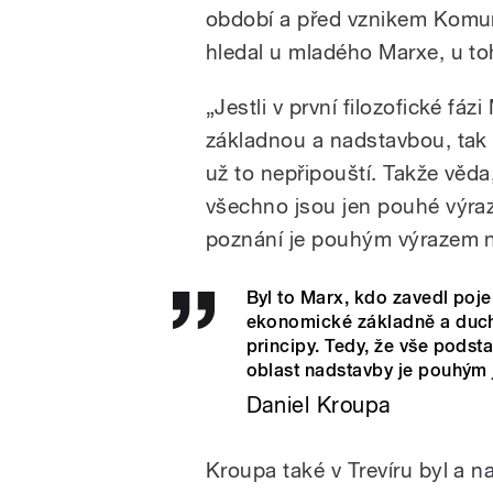
období a před vznikem Komun
hledal u mladého Marxe, u toh
„Jestli v první filozofické fá
základnou a nadstavbou, ta
už to nepřipouští. Takže věda,
všechno jsou jen pouhé výr
poznání je pouhým výrazem 
Byl to Marx, kdo zavedl pojem
ekonomické základně a ducho
principy. Tedy, že vše pods
oblast nadstavby je pouhým 
Daniel Kroupa
Kroupa také v Trevíru byl a 