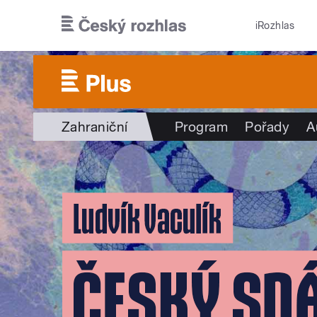
Přejít k hlavnímu obsahu
iRozhlas
Zahraniční
Program
Pořady
A