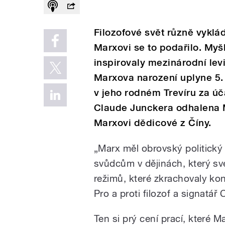
Filozofové svět různě vykláda
Marxovi se to podařilo. My
inspirovaly mezinárodní levi
Marxova narození uplyne 5. 
v jeho rodném Trevíru za ú
Claude Junckera odhalena M
Marxovi dědicové z Číny.
„Marx měl obrovský politický v
svůdcům v dějinách, který sve
režimů, které zkrachovaly kon
Pro a proti filozof a signatář
Ten si prý cení prací, které 