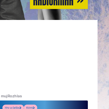
mujRozhlas
Hry a četby
Krimi