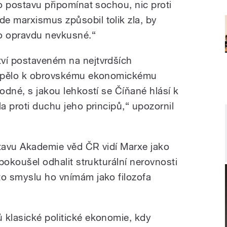
to postavu připomínat sochou, nic proti
e marxismus způsobil tolik zla, by
lo opravdu nevkusné.“
ví postaveném na nejtvrdších
řispělo k obrovskému ekonomickému
hodné, s jakou lehkostí se Číňané hlásí k
la proti duchu jeho principů,“ upozornil
stavu Akademie věd ČR vidí Marxe jako
 pokoušel odhalit strukturální nerovnosti
to smyslu ho vnímám jako filozofa
 klasické politické ekonomie, kdy