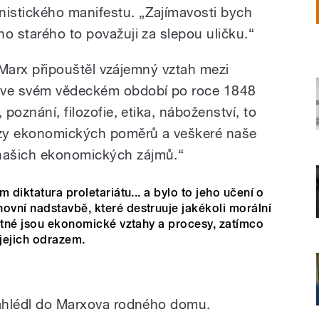
istického manifestu. „Zajímavosti bych
o starého to považuji za slepou uličku.“
zi Marx připouštěl vzájemný vztah mezi
k ve svém vědeckém období po roce 1848
 poznání, filozofie, etika, náboženství, to
azy ekonomických poměrů a veškeré naše
našich ekonomických zájmů.“
 diktatura proletariátu... a bylo to jeho učení o
vní nadstavbě, které destruuje jakékoli morální
tatné jsou ekonomické vztahy a procesy, zatímco
jejich odrazem.
nahlédl do Marxova rodného domu.