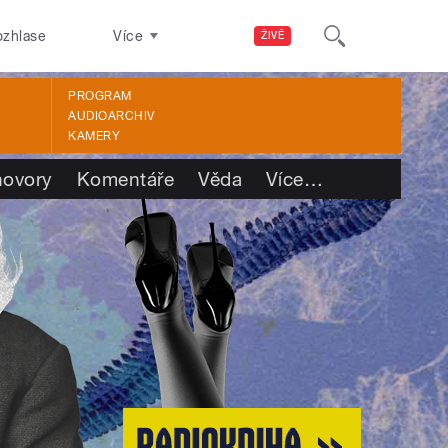
ozhlase
Více
ŽIVĚ
PROGRAM
AUDIOARCHIV
KAMERY
ovory
Komentáře
Věda
Více
…