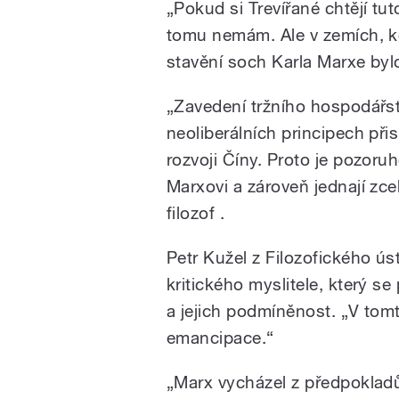
„Pokud si Trevířané chtějí tu
tomu nemám. Ale v zemích, kd
stavění soch Karla Marxe by
„Zavedení tržního hospodářst
neoliberálních principech p
rozvoji Číny. Proto je pozoru
Marxovi a zároveň jednají zce
filozof .
Petr Kužel z Filozofického ú
kritického myslitele, který se
a jejich podmíněnost. „V tom
emancipace.“
„Marx vycházel z předpokladů