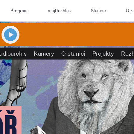
Program
mujRozhlas
Stanice
O r
udioarchiv
Kamery
O stanici
Projekty
Rozh