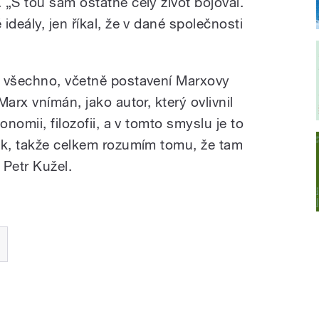
 „S tou sám ostatně celý život bojoval.
ideály, jen říkal, že v dané společnosti
í všechno, včetně postavení Marxovy
arx vnímán, jako autor, který ovlivnil
onomii, filozofii, a v tomto smyslu je to
ák, takže celkem rozumím tomu, že tam
 Petr Kužel.