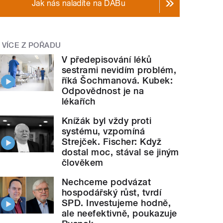
Jak nás naladíte na DABu
VÍCE Z POŘADU
V předepisování léků
sestrami nevidím problém,
říká Šochmanová. Kubek:
Odpovědnost je na
lékařích
Knížák byl vždy proti
systému, vzpomíná
Strejček. Fischer: Když
dostal moc, stával se jiným
člověkem
Nechceme podvázat
hospodářský růst, tvrdí
SPD. Investujeme hodně,
ale neefektivně, poukazuje