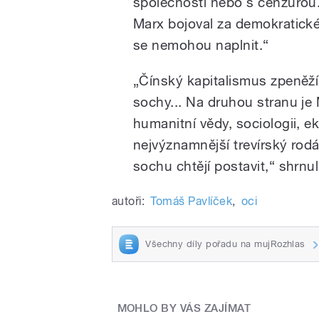
společnosti nebo s cenzurou.
Marx bojoval za demokratické 
se nemohou naplnit.“
„Čínský kapitalismus zpeněž
sochy... Na druhou stranu je M
humanitní vědy, sociologii, ek
nejvýznamnější trevírský rod
sochu chtějí postavit,“ shrnul
autoři:
Tomáš Pavlíček
,
oci
Všechny díly pořadu na mujRozhlas
MOHLO BY VÁS ZAJÍMAT