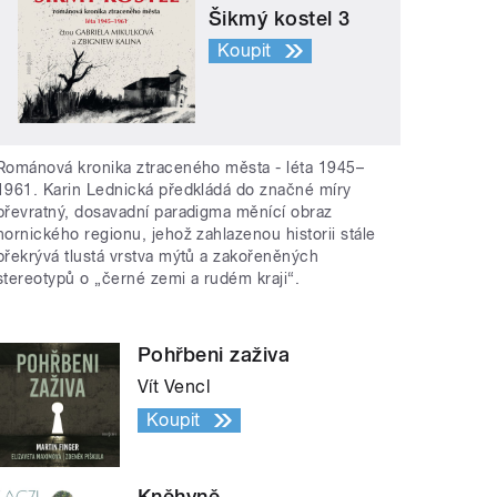
Šikmý kostel 3
Koupit
Románová kronika ztraceného města - léta 1945–
1961. Karin Lednická předkládá do značné míry
převratný, dosavadní paradigma měnící obraz
hornického regionu, jehož zahlazenou historii stále
překrývá tlustá vrstva mýtů a zakořeněných
stereotypů o „černé zemi a rudém kraji“.
Pohřbeni zaživa
Vít Vencl
Koupit
Kněhyně