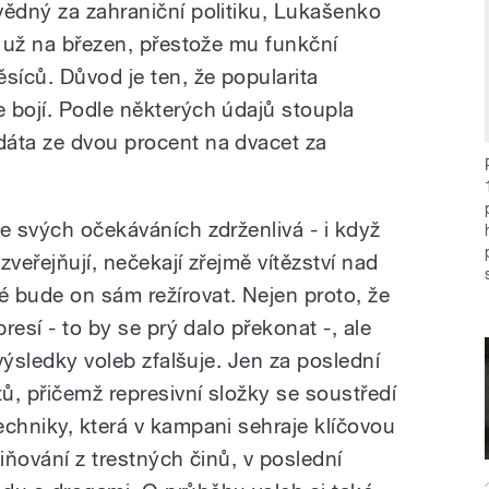
vědný za zahraniční politiku, Lukašenko
l už na březen, přestože mu funkční
síců. Důvod je ten, že popularita
 bojí. Podle některých údajů stoupla
dáta ze dvou procent na dvacet za
e svých očekáváních zdrženlivá - i když
ezveřejňují, nečekají zřejmě vítězství nad
 bude on sám režírovat. Nejen proto, že
presí - to by se prý dalo překonat -, ale
 výsledky voleb zfalšuje. Jen za poslední
tů, přičemž represivní složky se soustředí
echniky, která v kampani sehraje klíčovou
bviňování z trestných činů, v poslední