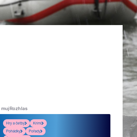
mujRozhlas
Hry a četby
Krimi
Pohádky
Pořady