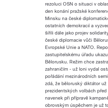
rezoluci OSN o situaci v obla
den konání pražské konferenc
pause
Minsku na české diplomatické 
ostatních demokracií a vyzve
šířili dále jako projev solidar
české diplomacie vůči Běloru
Evropské Unie a NATO. Repo
zastupitelskému úřadu ukazuj
Bělorusku. Režim chce zastraš
zahraničím - už loni vydal o
pořádání mezinárodních semi
zdá, že běloruský diktátor už 
prezidentských volbách před 
navenek při přípravě kampan
obrovským úspěchem je už to,