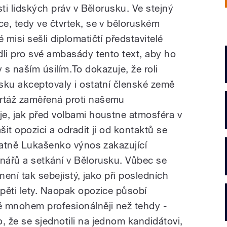
sti lidských práv v Bělorusku. Ve stejný
e, tedy ve čtvrtek, se v běloruském
misi sešli diplomatičtí představitelé
dli pro své ambasády tento text, aby ho
ity s naším úsilím.To dokazuje, že roli
sku akceptovaly i ostatní členské země
rtáž zaměřená proti našemu
e, jak před volbami houstne atmosféra v
it opozici a odradit ji od kontaktů se
statně Lukašenko výnos zakazující
nářů a setkání v Bělorusku. Vůbec se
není tak sebejistý, jako při posledních
pěti lety. Naopak opozice působí
ě mnohem profesionálněji než tehdy -
 že se sjednotili na jednom kandidátovi,