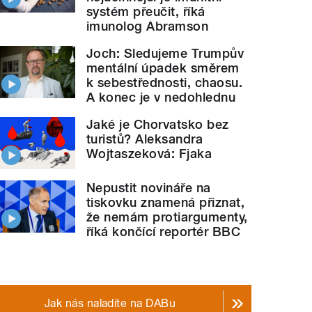
systém přeučit, říká
imunolog Abramson
Joch: Sledujeme Trumpův
mentální úpadek směrem
k sebestřednosti, chaosu.
A konec je v nedohlednu
Jaké je Chorvatsko bez
turistů? Aleksandra
Wojtaszeková: Fjaka
Nepustit novináře na
tiskovku znamená přiznat,
že nemám protiargumenty,
říká končící reportér BBC
Jak nás naladíte na DABu