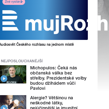
Živé vysílání
Audiosvět Českého rozhlasu na jednom místě
NEJPOSLOUCHANĚJŠÍ
Michopulos: Čeká nás
občanská válka bez
střelby. Prezidentské volby
budou džihádem vůči
Pavlovi
Alergie? Většinou na
neškodné látky,
nejúčinnější je imunitní