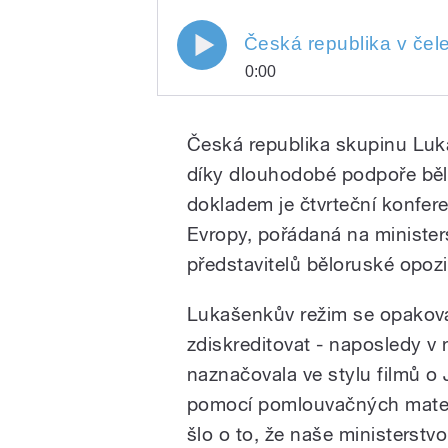
Česká republika v čel
0:00
Play
Česká republika v čele Luka
Česká republika skupinu Luka
díky dlouhodobé podpoře běl
dokladem je čtvrteční konfe
Evropy, pořádaná na ministers
představitelů běloruské opozi
Lukašenkův režim se opakov
/
zdiskreditovat - naposledy v n
naznačovala ve stylu filmů o
pomocí pomlouvačných materiá
šlo o to, že naše ministerstvo