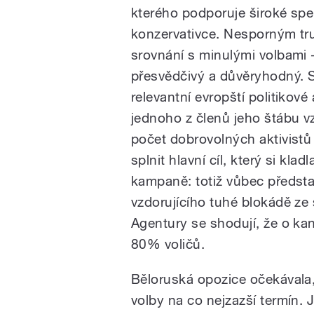
kterého podporuje široké sp
konzervativce. Nesporným tr
srovnání s minulými volbami -
přesvědčivý a důvěryhodný. S
relevantní evropští politikové
jednoho z členů jeho štábu v
počet dobrovolných aktivistů a
splnit hlavní cíl, který si kl
kampaně: totiž vůbec předsta
vzdorujícího tuhé blokádě ze 
Agentury se shodují, že o kand
80% voličů.
Běloruská opozice očekávala
volby na co nejzazší termín. 