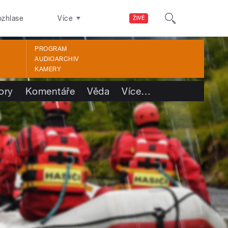
ozhlase
Více
ŽIVĚ
PROGRAM
AUDIOARCHIV
KAMERY
ory
Komentáře
Věda
Více
…