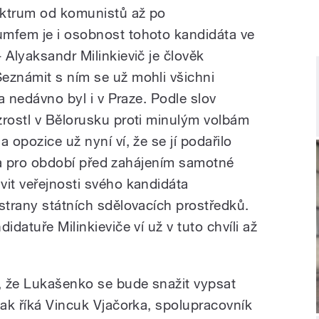
ektrum od komunistů až po
umfem je i osobnost tohoto kandidáta ve
 Alyaksandr Milinkievič je člověk
eznámit s ním se už mohli všichni
 a nedávno byl i v Praze. Podle slov
zrostl v Bělorusku proti minulým volbám
 opozice už nyní ví, že se jí podařilo
adla pro období před zahájením samotné
vit veřejnosti svého kandidáta
strany státních sdělovacích prostředků.
idatuře Milinkieviče ví už v tuto chvíli až
, že Lukašenko se bude snažit vypsat
Jak říká Vincuk Vjačorka, spolupracovník