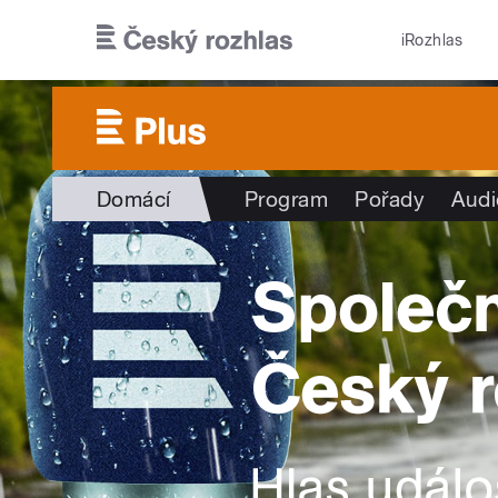
Přejít k hlavnímu obsahu
iRozhlas
Domácí
Program
Pořady
Audi