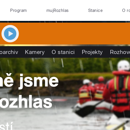
Program
mujRozhlas
Stanice
O r
oarchiv
Kamery
O stanici
Projekty
Rozhov