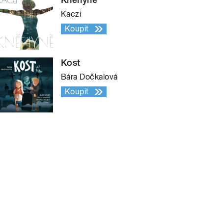
Kaczi
Koupit
Kost
Bára Dočkalová
Koupit