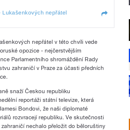
e Lukašenkových nepřátel
šenkových nepřátel
šenkových nepřátel v této chvíli vede
oruské opozice - nejčerstvějším
rence Parlamentního shromáždění Rady
tvu zahraničí v Praze za účasti předních
ce.
aně snaží Českou republiku
edělní reportáži státní televize, která
 Jamesi Bondovi, že naši diplomaté
lů rozvracejí republiku. Ve skutečnosti
 zahraničí nechalo přeložit do běloruštiny