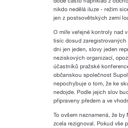
době často například z obcho
nikdo nedělá iluze - režim si
jen z postsovětských zemí lo
O míře veřejné kontroly nad v
tisíc dosud zaregistrovaných
dni jen jeden, slovy jeden r
neziskových organizací, opoz
účastníků pražské konference 
občanskou společnost Supol
nepochybuje o tom, že ke sk
nedojde. Podle jejich slov bud
připraveny předem a ve vhod
To ovšem neznamená, že by M
zcela rezignoval. Pokud vše 