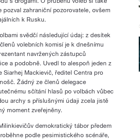
du s drogami. O průběhu voleb si také
ce pozval zahraniční pozorovatele, ovšem
ajálních k Rusku.
olbami svědčí následující údaj: z desítek
 členů volebních komisí je k dnešnímu
eprezentant navržených zástupců
ice a podobně. Uvedl to alespoň jeden z
Siarhej Mackievič, ředitel Centra pro
nošč. Žádný ze členů delegace
utečnému sčítání hlasů po volbách vůbec
ou archy s příslušnými údaji zcela jistě
ný moment zveřejněny.
ilinkievičův demokratický tábor předem
proběhne podle pesimistického scénáře,