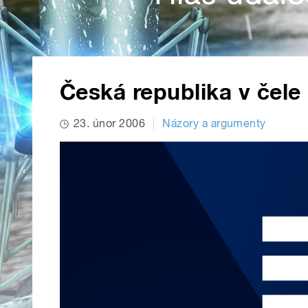
Česká republika v čel
23. únor 2006
Názory a argumenty