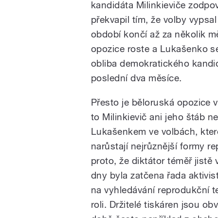
kandidáta Milinkieviče zodpo
překvapil tím, že volby vypsa
období končí až za několik mě
opozice roste a Lukašenko se
obliba demokratického kandi
poslední dva měsíce.
Přesto je běloruská opozice v
to Milinkievič ani jeho štáb n
Lukašenkem ve volbách, které
narůstají nejrůznější formy re
proto, že diktátor téměř jistě
dny byla zatčena řada aktivis
na vyhledávání reprodukční t
roli. Držitelé tiskáren jsou o