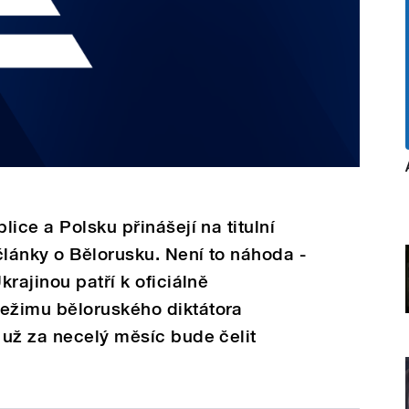
ice a Polsku přinášejí na titulní
články o Bělorusku. Není to náhoda -
rajinou patří k oficiálně
ežimu běloruského diktátora
 už za necelý měsíc bude čelit