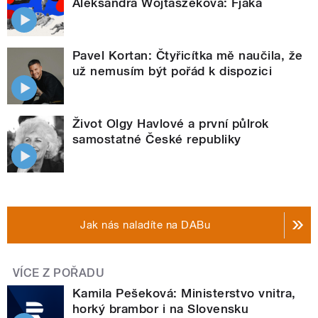
Aleksandra Wojtaszeková: Fjaka
Pavel Kortan: Čtyřicítka mě naučila, že
už nemusím být pořád k dispozici
Život Olgy Havlové a první půlrok
samostatné České republiky
Jak nás naladíte na DABu
VÍCE Z POŘADU
Kamila Pešeková: Ministerstvo vnitra,
horký brambor i na Slovensku