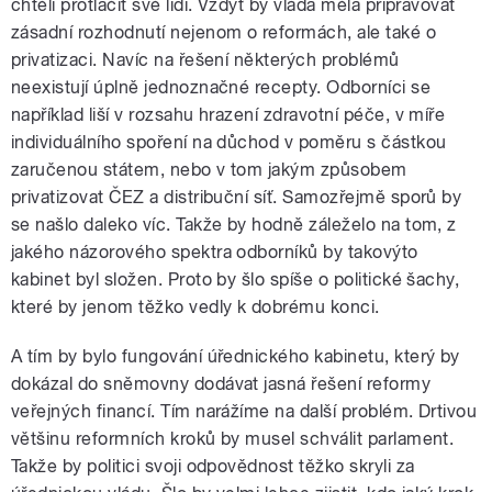
chtěli protlačit své lidi. Vždyť by vláda měla připravovat
zásadní rozhodnutí nejenom o reformách, ale také o
privatizaci. Navíc na řešení některých problémů
neexistují úplně jednoznačné recepty. Odborníci se
například liší v rozsahu hrazení zdravotní péče, v míře
individuálního spoření na důchod v poměru s částkou
zaručenou státem, nebo v tom jakým způsobem
privatizovat ČEZ a distribuční síť. Samozřejmě sporů by
se našlo daleko víc. Takže by hodně záleželo na tom, z
jakého názorového spektra odborníků by takovýto
kabinet byl složen. Proto by šlo spíše o politické šachy,
které by jenom těžko vedly k dobrému konci.
A tím by bylo fungování úřednického kabinetu, který by
dokázal do sněmovny dodávat jasná řešení reformy
veřejných financí. Tím narážíme na další problém. Drtivou
většinu reformních kroků by musel schválit parlament.
Takže by politici svoji odpovědnost těžko skryli za