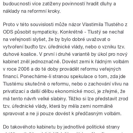
budoucnosti více zatíženy povinností hradit dluhy a
náklady na reformní kroky.
Proto v této souvislosti může názor Vlastimila Tlustého z
ODS působit sympaticky. Konkrétně - Tlustý se nechal
na veřejnosti slyšet, že by bylo dobré uvažovat o
vytvoření buďto tzv. úřednické vlády, nebo o vzniku tzv.
duhové koalice. V první i druhé variantě by úkol pro nový
kabinet zněl jednoznačně. Dovést zemi k řádným volbám
v roce 2006 a do té doby provádět reformu veřejných
financí. Ponecháme-li stranou spekulace o tom, zda jde
Tlustému skutečně o reformu, nebo o zachování vlivu na
privatizaci a další dělbu ekonomické moci, je zřejmé, že
má tento návrh velké slabiny. Těžko si lze představit zrod
tzv. úřednické vlády, která by měla zemi normálně
spravovat a ne ji pouze dovést k předčasným volbám.
Do takovéhoto kabinetu by jednotlivé politické strany