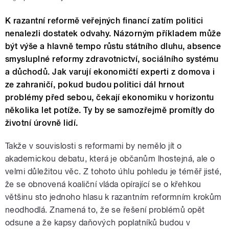
K razantní reformě veřejných financí zatím politici
nenalezli dostatek odvahy. Názorným příkladem může
být výše a hlavně tempo růstu státního dluhu, absence
smysluplné reformy zdravotnictví, sociálního systému
a důchodů. Jak varují ekonomičtí experti z domova i
ze zahraničí, pokud budou politici dál hrnout
problémy před sebou, čekají ekonomiku v horizontu
několika let potíže. Ty by se samozřejmě promítly do
životní úrovně lidí.
Takže v souvislosti s reformami by nemělo jít o
akademickou debatu, která je občanům lhostejná, ale o
velmi důležitou věc. Z tohoto úhlu pohledu je téměř jisté,
že se obnovená koaliční vláda opírající se o křehkou
většinu sto jednoho hlasu k razantním reformním krokům
neodhodlá. Znamená to, že se řešení problémů opět
odsune a že kapsy daňových poplatníků budou v