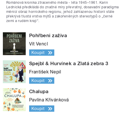
Románová kronika ztraceného města - léta 1945–1961. Karin
Lednická předkládá do značné míry převratný, dosavadní paradigma
měnící obraz hornického regionu, jehož zahlazenou historii stále
překrývá tlustá vrstva mýtů a zakořeněných stereotypů o „černé
zemi a rudém kraji“.
Pohřbeni zaživa
Vít Vencl
Koupit
Spejbl & Hurvínek a Zlatá zebra 3
František Nepil
Koupit
Chalupa
Pavlína Křivánková
Koupit