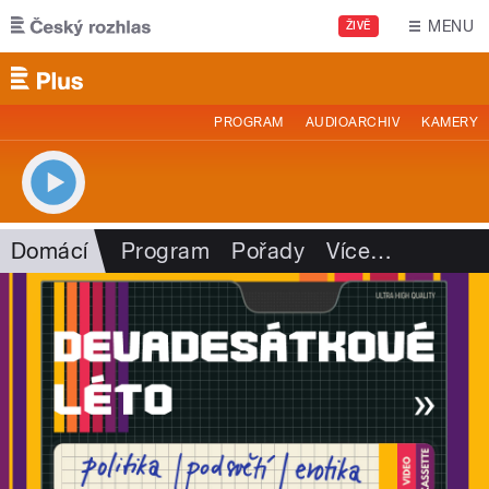
Přejít k hlavnímu obsahu
MENU
ŽIVĚ
PROGRAM
AUDIOARCHIV
KAMERY
Domácí
Program
Pořady
Více
…