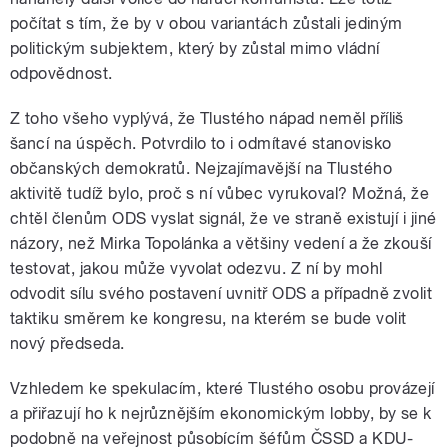
počítat s tím, že by v obou variantách zůstali jediným
politickým subjektem, který by zůstal mimo vládní
odpovědnost.
Z toho všeho vyplývá, že Tlustého nápad neměl příliš
šancí na úspěch. Potvrdilo to i odmítavé stanovisko
občanských demokratů. Nejzajímavější na Tlustého
aktivitě tudíž bylo, proč s ní vůbec vyrukoval? Možná, že
chtěl členům ODS vyslat signál, že ve straně existují i jiné
názory, než Mirka Topolánka a většiny vedení a že zkouší
testovat, jakou může vyvolat odezvu. Z ní by mohl
odvodit sílu svého postavení uvnitř ODS a případně zvolit
taktiku směrem ke kongresu, na kterém se bude volit
nový předseda.
Vzhledem ke spekulacím, které Tlustého osobu provázejí
a přiřazují ho k nejrůznějším ekonomickým lobby, by se k
podobně na veřejnost působícím šéfům ČSSD a KDU-