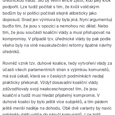
úřednickou vládu. Šlo by velmi lehce zjistit, kdo jaký krok
podpořil. Lze tudíž počítat s tím, že kvůli voličským
bodům by si politici počínali stejně alibisticky jako
doposud. Snad jen výmluva by byla jiná. Nyní argumentují
buďto tím, že jsou v opozici a nemohou nic dělat. Nebo
tím, že jsou součástí koaliční vlády a musí přistupovat na
kompromisy. V případě tzv. úřednické vlády by pak podle
všeho byly na vině neuskutečnění reformy špatné návrhy
úředníků.
Rovněž vznik tzv. duhové koalice, tedy vytvoření vlády za
účasti všech parlamentních stran s výjimkou komunistů,
má svá úskalí, která se v českých podmínkách nedají
prakticky překonat. Vždyť dosavadní koaliční vlády
zdůvodňovaly svoji neakceschopnost tím, že jsou
koaliční a tudíž musí hledat přijatelný kompromis. V
duhové koalici by bylo ještě více subjektů, a tím pádem
ještě menší naděje na dohodu. Obě dvě varianty by navíc
naháněly další voliče do náručí komunistů. Lze totiž