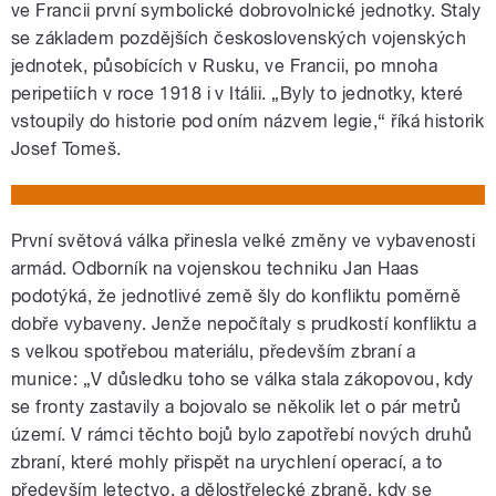
ve Francii první symbolické dobrovolnické jednotky. Staly
se základem pozdějších československých vojenských
jednotek, působících v Rusku, ve Francii, po mnoha
peripetiích v roce 1918 i v Itálii. „Byly to jednotky, které
vstoupily do historie pod oním názvem legie,“ říká historik
Josef Tomeš.
První světová válka přinesla velké změny ve vybavenosti
armád. Odborník na vojenskou techniku Jan Haas
podotýká, že jednotlivé země šly do konfliktu poměrně
dobře vybaveny. Jenže nepočítaly s prudkostí konfliktu a
s velkou spotřebou materiálu, především zbraní a
munice: „V důsledku toho se válka stala zákopovou, kdy
se fronty zastavily a bojovalo se několik let o pár metrů
území. V rámci těchto bojů bylo zapotřebí nových druhů
zbraní, které mohly přispět na urychlení operací, a to
především letectvo, a dělostřelecké zbraně, kdy se