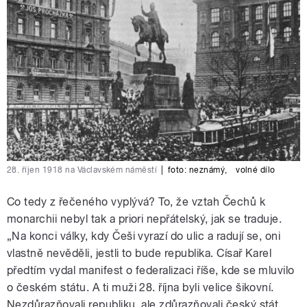
28. říjen 1918 na Václavském náměstí
|
foto:
neznámý
,
volné dílo
Co tedy z řečeného vyplývá? To, že vztah Čechů k
monarchii nebyl tak a priori nepřátelský, jak se traduje.
„Na konci války, kdy Češi vyrazí do ulic a radují se, oni
vlastně nevěděli, jestli to bude republika. Císař Karel
předtím vydal manifest o federalizaci říše, kde se mluvilo
o českém státu. A ti muži 28. října byli velice šikovní.
Nezdůrazňovali republiku, ale zdůrazňovali český stát.