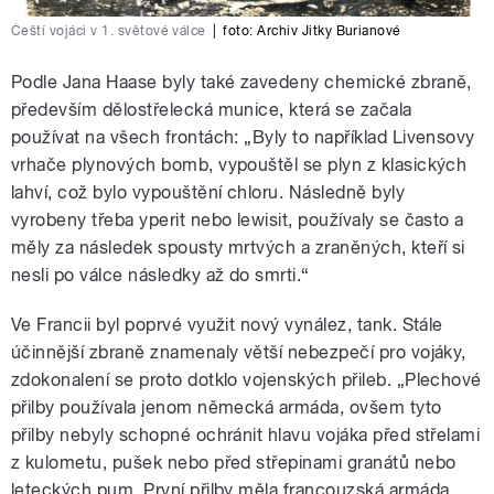
Čeští vojáci v 1. světové válce
|
foto:
Archiv Jitky Burianové
Podle Jana Haase byly také zavedeny chemické zbraně,
především dělostřelecká munice, která se začala
používat na všech frontách: „Byly to například Livensovy
vrhače plynových bomb, vypouštěl se plyn z klasických
lahví, což bylo vypouštění chloru. Následně byly
vyrobeny třeba yperit nebo lewisit, používaly se často a
měly za následek spousty mrtvých a zraněných, kteří si
nesli po válce následky až do smrti.“
Ve Francii byl poprvé využit nový vynález, tank. Stále
účinnější zbraně znamenaly větší nebezpečí pro vojáky,
zdokonalení se proto dotklo vojenských přileb. „Plechové
přilby používala jenom německá armáda, ovšem tyto
přilby nebyly schopné ochránit hlavu vojáka před střelami
z kulometu, pušek nebo před střepinami granátů nebo
leteckých pum. První přilby měla francouzská armáda,