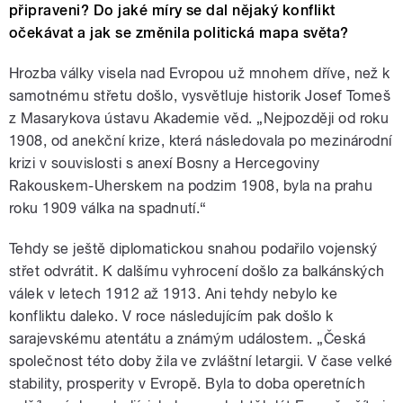
připraveni? Do jaké míry se dal nějaký konflikt
očekávat a jak se změnila politická mapa světa?
Hrozba války visela nad Evropou už mnohem dříve, než k
samotnému střetu došlo, vysvětluje historik Josef Tomeš
z Masarykova ústavu Akademie věd. „Nejpozději od roku
1908, od anekční krize, která následovala po mezinárodní
krizi v souvislosti s anexí Bosny a Hercegoviny
Rakouskem-Uherskem na podzim 1908, byla na prahu
roku 1909 válka na spadnutí.“
Tehdy se ještě diplomatickou snahou podařilo vojenský
střet odvrátit. K dalšímu vyhrocení došlo za balkánských
válek v letech 1912 až 1913. Ani tehdy nebylo ke
konfliktu daleko. V roce následujícím pak došlo k
sarajevskému atentátu a známým událostem. „Česká
společnost této doby žila ve zvláštní letargii. V čase velké
stability, prosperity v Evropě. Byla to doba operetních