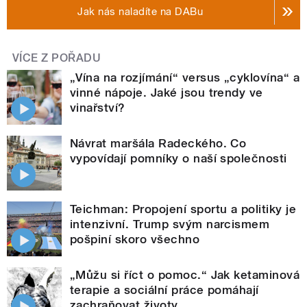
Jak nás naladíte na DABu
VÍCE Z POŘADU
„Vína na rozjímání“ versus „cyklovína“ a
vinné nápoje. Jaké jsou trendy ve
vinařství?
Návrat maršála Radeckého. Co
vypovídají pomníky o naší společnosti
Teichman: Propojení sportu a politiky je
intenzivní. Trump svým narcismem
pošpiní skoro všechno
„Můžu si říct o pomoc.“ Jak ketaminová
terapie a sociální práce pomáhají
zachraňovat životy