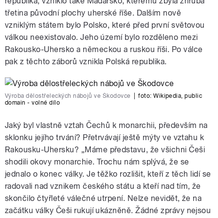
republika, vzniklo také Maďarsko, kterému zbyla zhruba
třetina původní plochy uherské říše. Dalším nově
vzniklým státem bylo Polsko, které před první světovou
válkou neexistovalo. Jeho území bylo rozděleno mezi
Rakousko-Uhersko a německou a ruskou říši. Po válce
pak z těchto záborů vznikla Polská republika.
Výroba dělostřeleckých nábojů ve Škodovce
|
foto:
Wikipedia, public
domain - volné dílo
Jaký byl vlastně vztah Čechů k monarchii, především na
sklonku jejího trvání? Přetrvávají ještě mýty ve vztahu k
Rakousku-Uhersku? „Máme představu, že všichni Češi
shodili okovy monarchie. Trochu nám splývá, že se
jednalo o konec války. Je těžko rozlišit, kteří z těch lidí se
radovali nad vznikem českého státu a kteří nad tím, že
skončilo čtyřleté válečné utrpení. Nelze nevidět, že na
začátku války Češi rukují ukázněně. Žádné zprávy nejsou