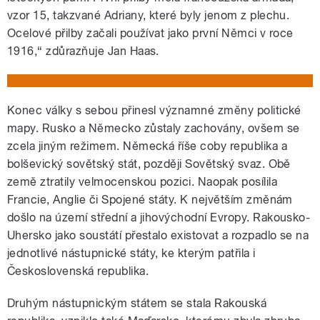
vzor 15, takzvané Adriany, které byly jenom z plechu.
Ocelové přilby začali používat jako první Němci v roce
1916,“ zdůrazňuje Jan Haas.
Konec války s sebou přinesl významné změny politické
mapy. Rusko a Německo zůstaly zachovány, ovšem se
zcela jiným režimem. Německá říše coby republika a
bolševický sovětský stát, později Sovětský svaz. Obě
země ztratily velmocenskou pozici. Naopak posílila
Francie, Anglie či Spojené státy. K největším změnám
došlo na území střední a jihovýchodní Evropy. Rakousko-
Uhersko jako soustátí přestalo existovat a rozpadlo se na
jednotlivé nástupnické státy, ke kterým patřila i
Československá republika.
Druhým nástupnickým státem se stala Rakouská