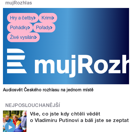
mujRozhlas
Hry a četby
Krimi
Pohádky
Pořady
Živé vysílání
Audiosvět Českého rozhlasu na jednom místě
NEJPOSLOUCHANĚJŠÍ
Vše, co jste kdy chtěli vědět
o Vladimiru Putinovi a báli jste se zeptat