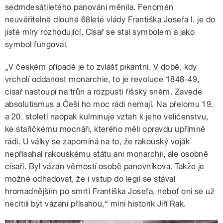
sedmdesátiletého panování měnila. Fenomén
neuvěřitelně dlouhé 68leté vlády Františka Josefa I. je do
jisté míry rozhodující. Císař se stal symbolem a jako
symbol fungoval.
„V českém případě je to zvlášť pikantní. V době, kdy
vrcholí oddanost monarchie, to je revoluce 1848-49,
císař nastoupí na trůn a rozpustí říšský sněm. Zavede
absolutismus a Češi ho moc rádi nemají. Na přelomu 19.
a 20. století naopak kulminuje vztah k jeho veličenstvu,
ke stařičkému mocnáři, kterého měli opravdu upřímně
rádi. U války se zapomíná na to, že rakouský voják
nepřísahal rakouskému státu ani monarchii, ale osobně
císaři. Byl vázán věrností osobě panovníkova. Takže je
možné odhadovat, že i vstup do legií se stával
hromadnějším po smrti Františka Josefa, neboť oni se už
necítili být vázáni přísahou,“ míní historik Jiří Rak.