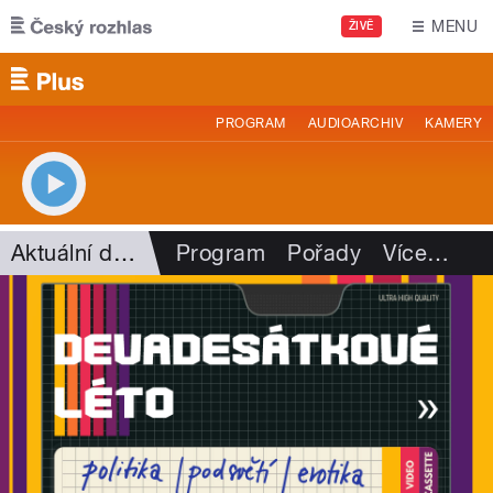
Přejít k hlavnímu obsahu
MENU
ŽIVĚ
PROGRAM
AUDIOARCHIV
KAMERY
Aktuální dění
Program
Pořady
Více
…