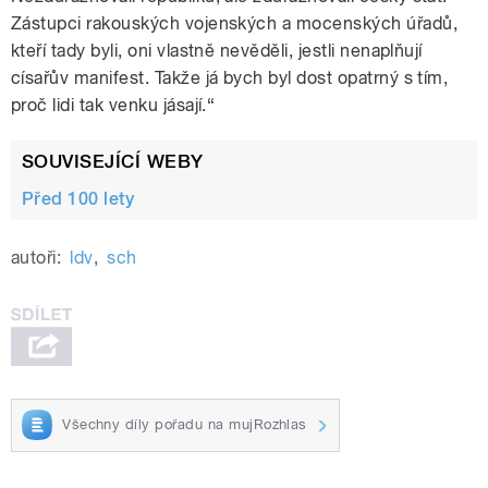
Zástupci rakouských vojenských a mocenských úřadů,
kteří tady byli, oni vlastně nevěděli, jestli nenaplňují
císařův manifest. Takže já bych byl dost opatrný s tím,
proč lidi tak venku jásají.“
SOUVISEJÍCÍ WEBY
Před 100 lety
autoři:
ldv
,
sch
Všechny díly pořadu na mujRozhlas