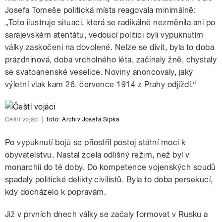
Josefa Tomeše politická místa reagovala minimálně:
„Toto ilustruje situaci, která se radikálně nezměnila ani po
sarajevském atentátu, vedoucí politici byli vypuknutím
války zaskočeni na dovolené. Nelze se divit, byla to doba
prázdninová, doba vrcholného léta, začínaly žně, chystaly
se svatoanenské veselice. Noviny anoncovaly, jaký
výletní vlak kam 26. července 1914 z Prahy odjíždí.“
Čeští vojáci
|
foto:
Archiv Josefa Šípka
Po vypuknutí bojů se přiostřil postoj státní moci k
obyvatelstvu. Nastal zcela odlišný režim, než byl v
monarchii do té doby. Do kompetence vojenských soudů
spadaly politické delikty civilistů. Byla to doba persekucí,
kdy docházelo k popravám.
Již v prvních dnech války se začaly formovat v Rusku a