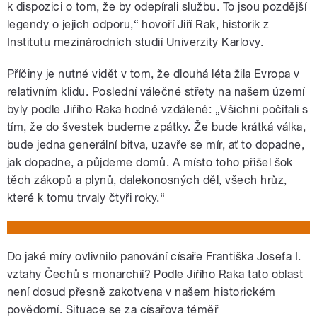
k dispozici o tom, že by odepírali službu. To jsou pozdější
legendy o jejich odporu,“ hovoří Jiří Rak, historik z
Institutu mezinárodních studií Univerzity Karlovy.
Příčiny je nutné vidět v tom, že dlouhá léta žila Evropa v
relativním klidu. Poslední válečné střety na našem území
byly podle Jiřího Raka hodně vzdálené: „Všichni počítali s
tím, že do švestek budeme zpátky. Že bude krátká válka,
bude jedna generální bitva, uzavře se mír, ať to dopadne,
jak dopadne, a půjdeme domů. A místo toho přišel šok
těch zákopů a plynů, dalekonosných děl, všech hrůz,
které k tomu trvaly čtyři roky.“
Do jaké míry ovlivnilo panování císaře Františka Josefa I.
vztahy Čechů s monarchií? Podle Jiřího Raka tato oblast
není dosud přesně zakotvena v našem historickém
povědomí. Situace se za císařova téměř