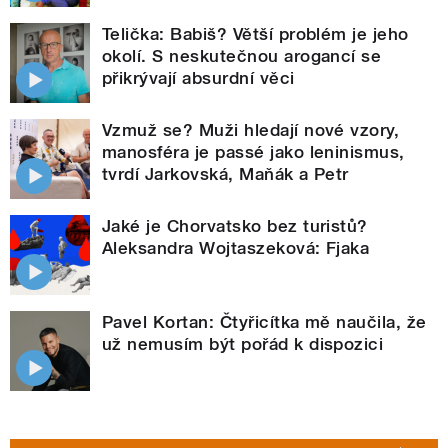
Telička: Babiš? Větší problém je jeho
okolí. S neskutečnou arogancí se
přikrývají absurdní věci
Vzmuž se? Muži hledají nové vzory,
manosféra je passé jako leninismus,
tvrdí Jarkovská, Maňák a Petr
Jaké je Chorvatsko bez turistů?
Aleksandra Wojtaszeková: Fjaka
Pavel Kortan: Čtyřicítka mě naučila, že
už nemusím být pořád k dispozici