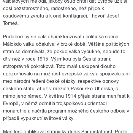
valčíkových melodií, jakoby osud chtěl dát Evropě užít si
cosi bezstarostného, radostného, než přijde k
osudovému zvratu a k oné konflagraci," hovoří Josef
Tomeš.
Podobně by se dala charakterizovat i politická scéna.
Málokdo válku očekával v brzké době. Většina politických
stran se domnívala, že pokud válka vypukne, nebude to
dřív než v roce 1915. Výjimkou byla Česká strana
státoprávně pokroková. Toto malé uskupení dlouho
upozorňovalo na možnost evropské války a spojovalo s ní
mezinárodní řešení české otázky, respektive obnovy
českého státu, ať už v mezích Rakousko-Uherska, či
mimo jeho rámec. V květnu 1914 přijala strana manifest k
Evropě, v němž odmítla trojspolkovou orientaci
monarchie a načrtla program možného českého odboje v
případě vypuknutí světové války.
Manifest publikoval stranický deník Samostatnost. Podle