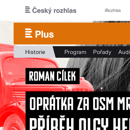
Přejít k hlavnímu obsahu
iRozhlas
Historie
Program
Pořady
Audi