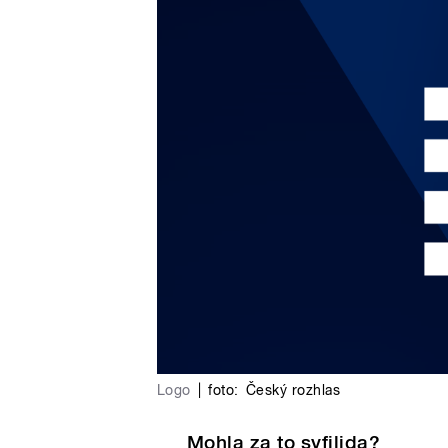
Logo
|
foto:
Český rozhlas
Mohla za to syfilida?