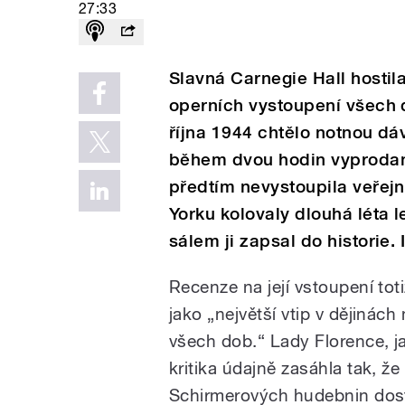
27:33
Slavná Carnegie Hall hostil
operních vystoupení všech d
října 1944 chtělo notnou dá
během dvou hodin vyprodané
předtím nevystoupila veřej
Yorku kolovaly dlouhá léta 
sálem ji zapsal do historie. I
Recenze na její vstoupení tot
jako „největší vtip v dějinác
všech dob.“ Lady Florence, ja
kritika údajně zasáhla tak, ž
Schirmerových hudebnin dosta