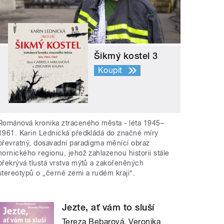
Šikmý kostel 3
Koupit
Románová kronika ztraceného města - léta 1945–
1961. Karin Lednická předkládá do značné míry
převratný, dosavadní paradigma měnící obraz
hornického regionu, jehož zahlazenou historii stále
překrývá tlustá vrstva mýtů a zakořeněných
stereotypů o „černé zemi a rudém kraji“.
Jezte, ať vám to sluší
Tereza Bebarová, Veronika