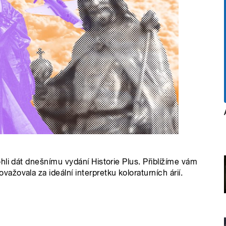
li dát dnešnímu vydání Historie Plus. Přiblížíme vám
žovala za ideální interpretku koloraturních árií.