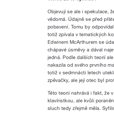
Objevují se ale i spekulace, 
vědomá. Údajně se před přátel
pobavení. Tomu by odpovídal
totiž zpívala v tematických k
Edwinem McArthurem se údajně
chápavé úsměvy a dával najev
jedná. Podle dalších teorií ale
nakazila od svého prvního ma
totiž v sedmnácti letech utek
zpěvačky, ale její otec byl prot
Této teorii nahrává i fakt, že
klavíristkou, ale kvůli poran
sluch tedy zřejmě měla. Syfil