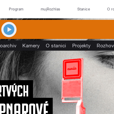
Program
mujRozhlas
Stanice
O r
oarchiv
Kamery
O stanici
Projekty
Rozhov