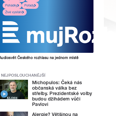
Pohádky
Pořady
Živé vysílání
Audiosvět Českého rozhlasu na jednom místě
NEJPOSLOUCHANĚJŠÍ
Michopulos: Čeká nás
občanská válka bez
střelby. Prezidentské volby
budou džihádem vůči
Pavlovi
Alergie? Většinou na