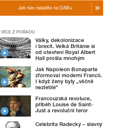
Jak nás naladíte na DABu
VÍCE Z POŘADU
Války, dekolonizace
i brexit. Velká Británie si
od otevření Royal Albert
Hall prošla mnohým
Jak Napoleon Bonaparte
zformoval moderní Francii.
I když ženy byly „věčně
nezletilé“
Francouzská revoluce,
příběh Louise de Saint-
Just a revoluční teror
Celebrita Radecký – slavný