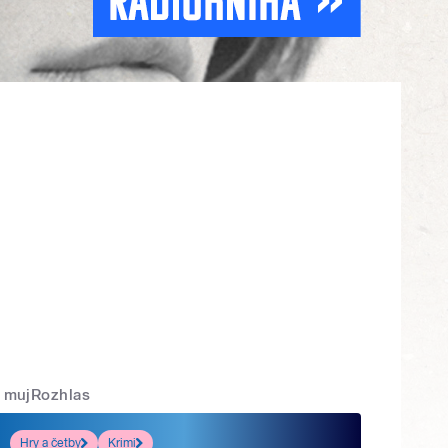
mujRozhlas
Hry a četby
Krimi