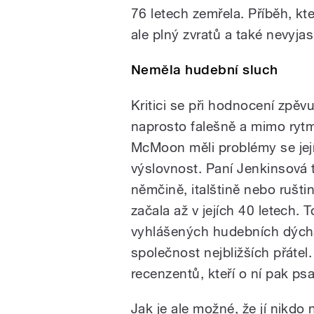
76 letech zemřela. Příběh, k
ale plný zvratů a také nevyj
Neměla hudební sluch
Kritici se při hodnocení zpěvu
naprosto falešně a mimo ryt
McMoon měli problémy se její
výslovnost. Paní Jenkinsová tot
němčině, italštině nebo rušt
začala až v jejích 40 letech. 
vyhlášených hudebních dýchán
společnost nejbližších přáte
recenzentů, kteří o ní pak psa
Jak je ale možné, že jí nikdo