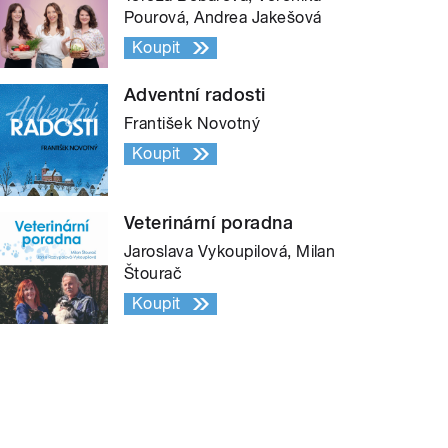
Pourová, Andrea Jakešová
Koupit
Adventní radosti
František Novotný
Koupit
Veterinární poradna
Jaroslava Vykoupilová, Milan
Štourač
Koupit