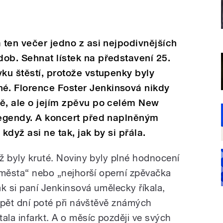
a ten večer jedno z asi nejpodivnějších
ob. Sehnat lístek na představení 25.
vku štěstí, protože vstupenky byly
. Florence Foster Jenkinsová nikdy
ně, ale o jejím zpěvu po celém New
legendy. A koncert před naplněným
 když asi ne tak, jak by si přála.
iž byly kruté. Noviny byly plné hodnocení
h města“ nebo „nejhorší operní zpěvačka
k si paní Jenkinsová umělecky říkala,
e pět dní poté při návštěvě známých
la infarkt. A o měsíc později ve svých