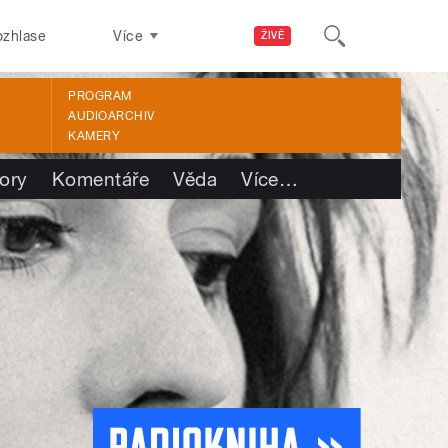
ozhlase
Více
ŽIVĚ
PROGRAM
AUDIOARCHIV
KAMERY
ory
Komentáře
Věda
Více
…