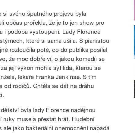
že si svého špatného projevu byla
i občas prořekla, že je to jen show pro
a i podoba vystoupení. Lady Florence
ostýmech, které si sama ušila. S pianistou
 rozloučila poté, co do publika posílal
o, že moc dobře ví, o jakou komedii se
 za její výkon mohla syfilida, kterou se
nžela, lékaře Franka Jenkinse. S tím
la od rodičů. Chtěla se dát na dráhu
i.
 v dětství byla lady Florence nadějnou
ění ruky musela přestat hrát. Hudební
is ale jako bakteriální onemocnění napadá