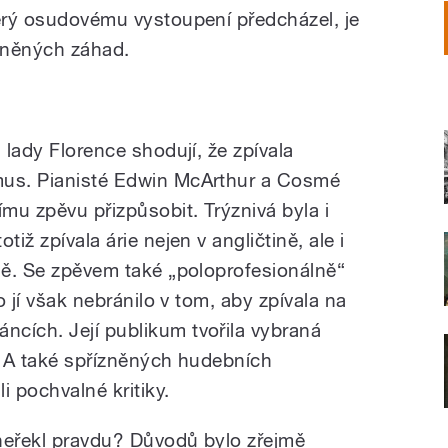
terý osudovému vystoupení předcházel, je
asněných záhad.
 lady Florence shodují, že zpívala
mus. Pianisté Edwin McArthur a Cosmé
mu zpěvu přizpůsobit. Trýznivá byla i
iž zpívala árie nejen v angličtině, ale i
ině. Se zpěvem také „poloprofesionálně“
To jí však nebránilo v tom, aby zpívala na
cích. Její publikum tvořila vybraná
l. A také spřízněných hudebních
li pochvalné kritiky.
 neřekl pravdu? Důvodů bylo zřejmě