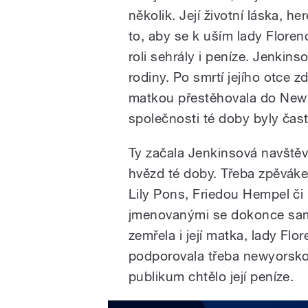
několik. Její životní láska, her
to, aby se k uším lady Floren
roli sehrály i peníze. Jenki
rodiny. Po smrtí jejího otce z
matkou přestěhovala do New Y
společnosti té doby byly čas
Ty začala Jenkinsová navštěv
hvězd té doby. Třeba zpěvá
Lily Pons, Friedou Hempel či
jmenovanými se dokonce sama
zemřela i její matka, lady Fl
podporovala třeba newyorskou
publikum chtělo její peníze.