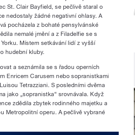
ec St. Clair Bayfield, se pečlivě staral o
ce nedostaly žádné negativní ohlasy. A
nsová pocházela z bohaté pensylvánské
dědila nemalé jmění a z Filadelfie se s
orku. Místem setkávání lidí z vyšší
to hudební kluby.
ovat a seznámila se s řadou operních
kem Enricem Carusem nebo sopranistkami
 Luisou Tetrazziani. S posledními dvěma
 jako „sopranistka“ srovnávala. Když
orence zdědila zbytek rodinného majetku a
 Metropolitní operu. A pečlivě vybrané