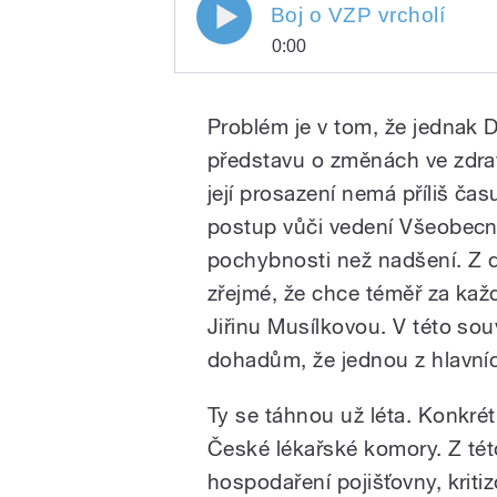
Boj o VZP vrcholí
0:00
Play
Boj o VZP vrcholí
Problém je v tom, že jednak 
představu o změnách ve zdrav
její prosazení nemá příliš čas
postup vůči vedení Všeobecné
pochybnosti než nadšení. Z 
zřejmé, že chce téměř za kaž
/
Jiřinu Musílkovou. V této so
dohadům, že jednou z hlavníc
Ty se táhnou už léta. Konkré
České lékařské komory. Z tét
hospodaření pojišťovny, kriti