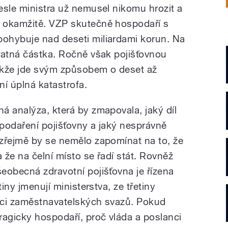
esle ministra už nemusel nikomu hrozit a
 okamžitě. VZP skutečně hospodaří s
ohybuje nad deseti miliardami korun. Na
ratná částka. Ročně však pojišťovnou
takže jde svým způsobem o deset až
ní úplná katastrofa.
á analýza, která by zmapovala, jaký díl
podaření pojišťovny a jaký nesprávně
zřejmě by se nemělo zapomínat na to, že
že na čelní místo se řadí stát. Rovněž
eobecná zdravotní pojišťovna je řízena
tiny jmenují ministerstva, ze třetiny
pci zaměstnavatelských svazů. Pokud
ragicky hospodaří, proč vláda a poslanci