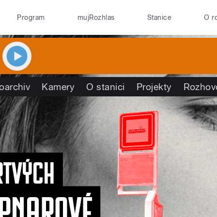
Program
mujRozhlas
Stanice
O r
oarchiv
Kamery
O stanici
Projekty
Rozhov