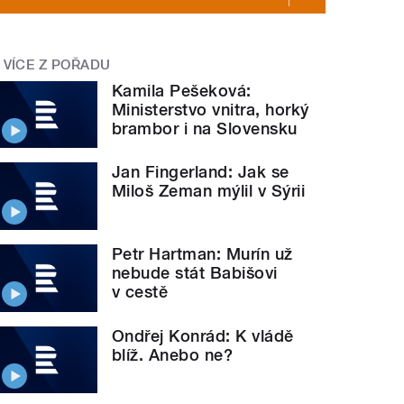
VÍCE Z POŘADU
Kamila Pešeková:
Ministerstvo vnitra, horký
brambor i na Slovensku
Jan Fingerland: Jak se
Miloš Zeman mýlil v Sýrii
Petr Hartman: Murín už
nebude stát Babišovi
v cestě
Ondřej Konrád: K vládě
blíž. Anebo ne?