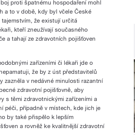
 boj proti špatnému hospodaření mohl
th a to v době, kdy byl včele České
tajemstvím, že existují určitá
ékaři, kteří zneužívají současného
e a tahají ze zdravotních pojišťoven
podobnými zařízeními či lékaři jde o
epamatuji, že by z úst představitelů
 zazněla v nedávné minulosti razantní
ecné zdravotní pojišťovně, aby
y s těmi zdravotnickými zařízeními a
tní péči, případně v místech, kde jich je
no by také přispělo k lepším
oven a rovněž ke kvalitnější zdravotní