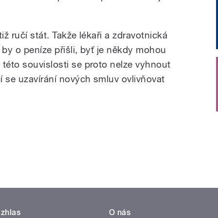
iž ručí stát. Takže lékaři a zdravotnická
 by o peníze přišli, byť je někdy mohou
této souvislosti se proto nelze vyhnout
cí se uzavírání nových smluv ovlivňovat
zhlas
O nás