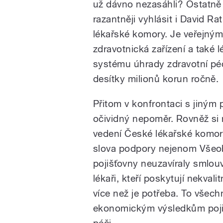
už dávno nezasáhli? Ostatně
razantněji vyhlásit i David Ra
lékařské komory. Je veřejným 
zdravotnická zařízení a také l
systému úhrady zdravotní péč
desítky milionů korun ročně.
Přitom v konfrontaci s jiným 
očividný nepoměr. Rovněž si n
vedení České lékařské komory
slova podpory nejenom Všeob
pojišťovny neuzavíraly smlouv
lékaři, kteří poskytují nekvali
více než je potřeba. To všech
ekonomickým výsledkům pojišť