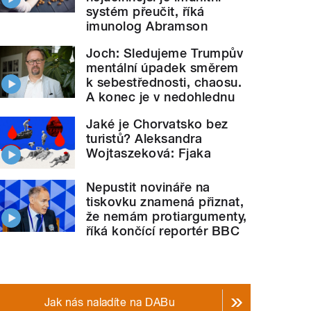
systém přeučit, říká
imunolog Abramson
Joch: Sledujeme Trumpův
mentální úpadek směrem
k sebestřednosti, chaosu.
A konec je v nedohlednu
Jaké je Chorvatsko bez
turistů? Aleksandra
Wojtaszeková: Fjaka
Nepustit novináře na
tiskovku znamená přiznat,
že nemám protiargumenty,
říká končící reportér BBC
Jak nás naladíte na DABu