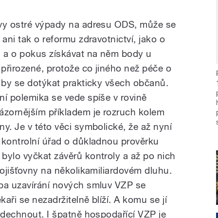
ovy ostré výpady na adresu ODS, může se
ani tak o reformu zdravotnictví, jako o
u a o pokus získávat na něm body u
přirozené, protože co jiného než péče o
a by se dotýkat prakticky všech občanů.
ní polemika se vede spíše v rovině
ázornějším příkladem je rozruch kolem
y. Je v této věci symbolické, že až nyní
 kontrolní úřad o důkladnou prověrku
bylo vyčkat závěrů kontroly a až po nich
pojišťovny na několikamiliardovém dluhu.
oba uzavírání nových smluv VZP se
kaři se nezadržitelně blíží. A komu se jí
ddechnout. I špatně hospodařící VZP je