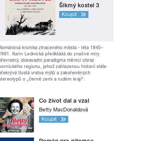
Šikmý kostel 3
Koupit
Románová kronika ztraceného města - léta 1945–
1961. Karin Lednická předkládá do značné míry
převratný, dosavadní paradigma měnící obraz
hornického regionu, jehož zahlazenou historii stále
překrývá tlustá vrstva mýtů a zakořeněných
stereotypů o „černé zemi a rudém kraji“.
Co život dal a vzal
Betty MacDonaldová
Koupit
Román pro pitomce