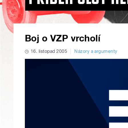
Boj o VZP vrcholí
16. listopad 2005
Názory a argumenty