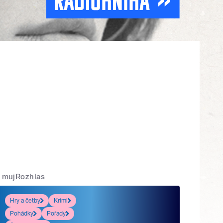
mujRozhlas
Hry a četby
Krimi
Pohádky
Pořady