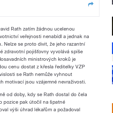
David Rath zatím žádnou ucelenou
otnictví veřejnosti nenabídl a jednak na
u. Nelze se proto divit, že jeho razantní
 zdravotní pojišťovny vyvolává spíše
dosavadních ministrových kroků je
dou cenu dostat z křesla ředitelky VZP
uvislosti se Rath nemůže vyhnout
h motivací jsou vzájemné nevraživosti.
tně od doby, kdy se Rath dostal do čela
o pozice pak útočil na špatné
zoval výši úhrad lékařům a požadoval