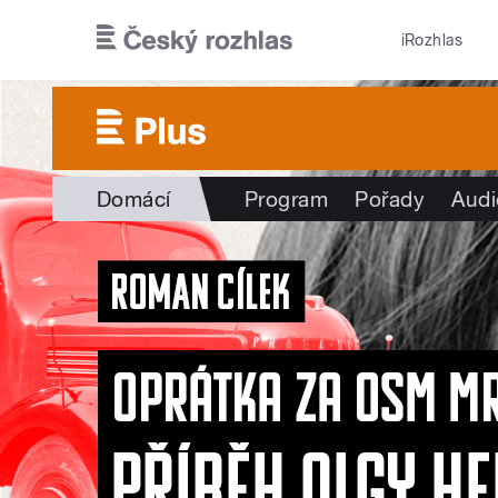
Přejít k hlavnímu obsahu
iRozhlas
Domácí
Program
Pořady
Audi