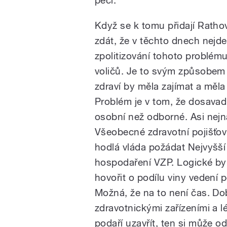
péči.
Když se k tomu přidají Rath
zdát, že v těchto dnech nejde 
zpolitizování tohoto problém
voličů. Je to svým způsobem 
zdraví by měla zajímat a měl
Problém je v tom, že dosavad
osobní než odborné. Asi nejn
Všeobecné zdravotní pojišťovn
hodlá vláda požádat Nejvyšší
hospodaření VZP. Logické by 
hovořit o podílu viny vedení 
Možná, že na to není čas. D
zdravotnickými zařízeními a lé
podaří uzavřít, ten si může o