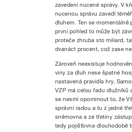
zavedení nucené správy. V kř
pause
nucenou správu zavedl téměř
dluhem. Ten se momentálně p
první pohled to může být záv
proteče zhruba sto miliard, 
dvanáct procent, což zase ne
Zároveň neexistuje hodnověrn
viny za dluh nese špatné hos
nastavená pravidla hry. Samo
VZP má celou řadu dlužníků a 
se nesmí opominout to, že Vš
správní radou a tu z jedné tře
sněmovna a ze třetiny zástu
tedy pojišťovna dlouhodobě t