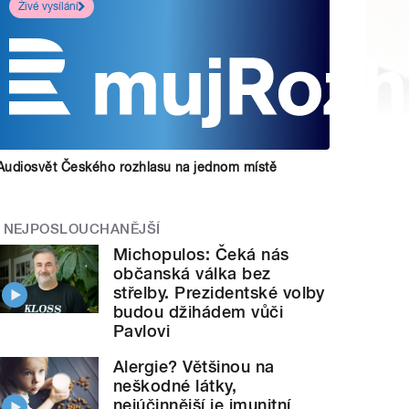
Živé vysílání
Audiosvět Českého rozhlasu na jednom místě
NEJPOSLOUCHANĚJŠÍ
Michopulos: Čeká nás
občanská válka bez
střelby. Prezidentské volby
budou džihádem vůči
Pavlovi
Alergie? Většinou na
neškodné látky,
nejúčinnější je imunitní