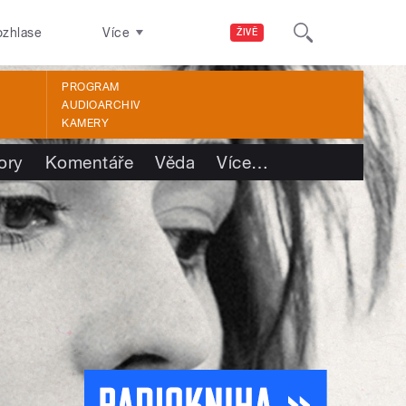
ozhlase
Více
ŽIVĚ
PROGRAM
AUDIOARCHIV
KAMERY
ory
Komentáře
Věda
Více
…