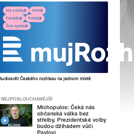
Hry a četby
Krimi
Pohádky
Pořady
Živé vysílání
Audiosvět Českého rozhlasu na jednom místě
NEJPOSLOUCHANĚJŠÍ
Michopulos: Čeká nás
občanská válka bez
střelby. Prezidentské volby
budou džihádem vůči
Pavlovi