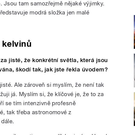
. Jsou tam samozřejmě nějaké výjimky.
představuje modrá složka jen malé
 kelvinů
a jisté, že konkrétní světla, která jsou
vána, škodí tak, jak jste řekla úvodem?
jisté. Ale zároveň si myslím, že není tak
žuji já. Myslím si, že klíčové je, že to za
ří se tím intenzivně profesně
vé, tak třeba astronomové z
 dále.