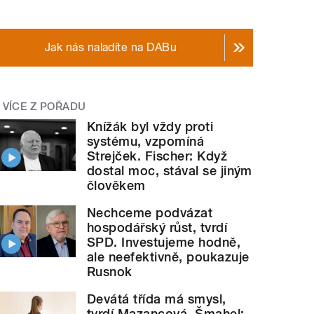
Jak nás naladíte na DABu
VÍCE Z POŘADU
Knížák byl vždy proti
systému, vzpomíná
Strejček. Fischer: Když
dostal moc, stával se jiným
člověkem
Nechceme podvázat
hospodářský růst, tvrdí
SPD. Investujeme hodně,
ale neefektivně, poukazuje
Rusnok
Devátá třída má smysl,
tvrdí Mazancová. Šmahel: