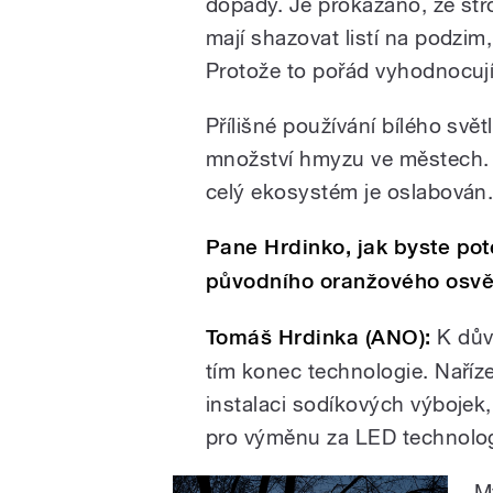
dopady. Je prokázáno, že st
mají shazovat listí na podzim
Protože to pořád vyhodnocují
Přílišné používání bílého sv
množství hmyzu ve městech.
celý ekosystém je oslabován
Pane Hrdinko, jak byste poté
původního oranžového osvět
Tomáš Hrdinka (ANO):
K důvo
tím konec technologie. Naříz
instalaci sodíkových výbojek,
pro výměnu za LED technologi
M