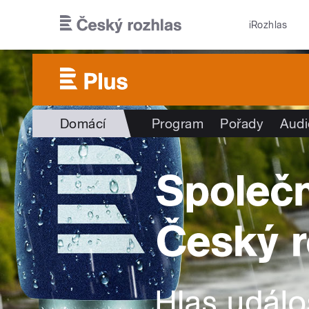
Přejít k hlavnímu obsahu
iRozhlas
Domácí
Program
Pořady
Audi