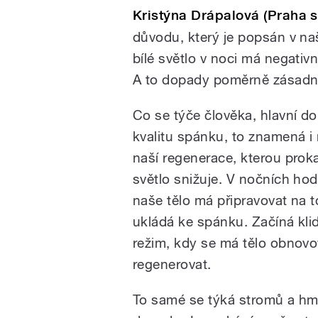
Kristýna Drápalová (Praha s
důvodu, který je popsán v na
bílé světlo v noci má negativ
A to dopady poměrně zásadn
Co se týče člověka, hlavní do
kvalitu spánku, to znamená i 
naší regenerace, kterou proka
světlo snižuje. V nočních ho
naše tělo má připravovat na t
ukládá ke spánku. Začíná kli
režim, kdy se má tělo obnovo
regenerovat.
To samé se týká stromů a hmy