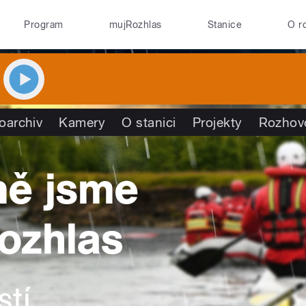
Program
mujRozhlas
Stanice
O r
oarchiv
Kamery
O stanici
Projekty
Rozhov