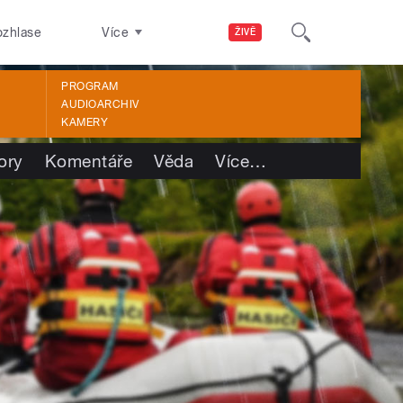
ozhlase
Více
ŽIVĚ
PROGRAM
AUDIOARCHIV
KAMERY
ory
Komentáře
Věda
Více
…