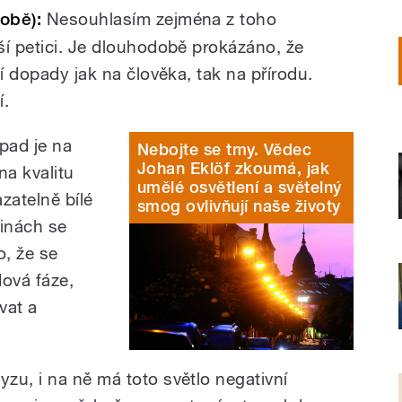
obě):
Nesouhlasím zejména z toho
ší petici. Je dlouhodobě prokázáno, že
ní dopady jak na člověka, tak na přírodu.
í.
pad je na
Nebojte se tmy. Vědec
Johan Eklöf zkoumá, jak
na kvalitu
umělé osvětlení a světelný
zatelně bílé
smog ovlivňují naše životy
dinách se
o, že se
dová fáze,
vat a
zu, i na ně má toto světlo negativní