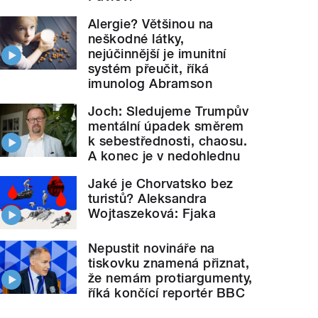
Alergie? Většinou na
neškodné látky,
nejúčinnější je imunitní
systém přeučit, říká
imunolog Abramson
Joch: Sledujeme Trumpův
mentální úpadek směrem
k sebestřednosti, chaosu.
A konec je v nedohlednu
Jaké je Chorvatsko bez
turistů? Aleksandra
Wojtaszeková: Fjaka
Nepustit novináře na
tiskovku znamená přiznat,
že nemám protiargumenty,
říká končící reportér BBC