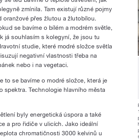
olegyně zmínila. Tam existují různé pojmy
d oranžové přes žlutou a žlutobílou.
okud se bavíme o bílém a modrém světle,
ak já souhlasím s kolegyní, že jsou tu
dravotní studie, které modré složce světla
isuzují negativní vlastnosti třeba na
pánek nebo i na vegetaci.
le to se bavíme o modré složce, která je
o spektra. Technologie hlavního města
tlení byly energetická úspora a také
 a pro řidiče v ulicích. Jako ideální
eplota chromatičnosti 3000 kelvinů u