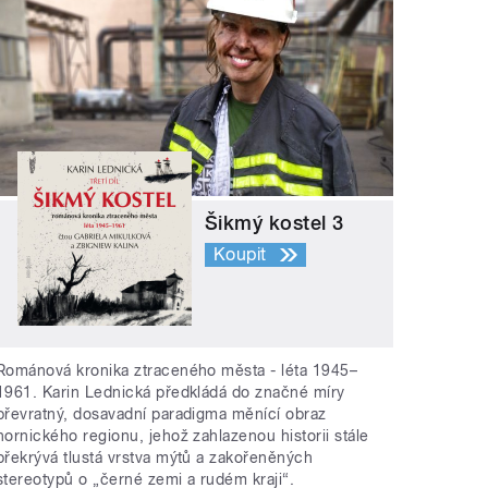
Šikmý kostel 3
Koupit
Románová kronika ztraceného města - léta 1945–
1961. Karin Lednická předkládá do značné míry
převratný, dosavadní paradigma měnící obraz
hornického regionu, jehož zahlazenou historii stále
překrývá tlustá vrstva mýtů a zakořeněných
stereotypů o „černé zemi a rudém kraji“.