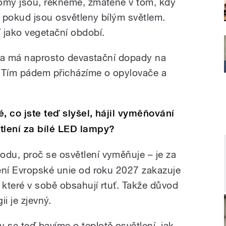
romy jsou, řekněme, zmatené v tom, kdy
, pokud jsou osvětleny bílým světlem.
 jako vegetační období.
ětla má naprosto devastační dopady na
 Tím pádem přicházíme o opylovače a
.
, co jste teď slyšel, hájil vyměňování
lení za bílé LED lampy?
du, proč se osvětlení vyměňuje – je za
ení Evropské unie od roku 2027 zakazuje
 které v sobě obsahují rtuť. Takže důvod
i je zjevný.
y se teď bavíme o teplotě osvětlení, jak