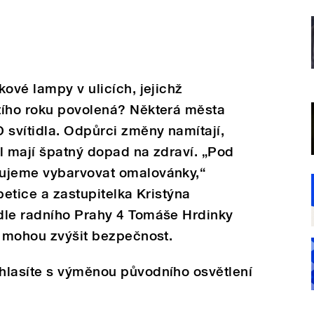
ové lampy v ulicích, jejichž
tího roku povolená? Některá města
 svítidla. Odpůrci změny namítají,
el mají špatný dopad na zdraví. „Pod
bujeme vybarvovat omalovánky,“
petice a zastupitelka Kristýna
dle radního Prahy 4 Tomáše Hrdinky
a mohou zvýšit bezpečnost.
hlasíte s výměnou původního osvětlení