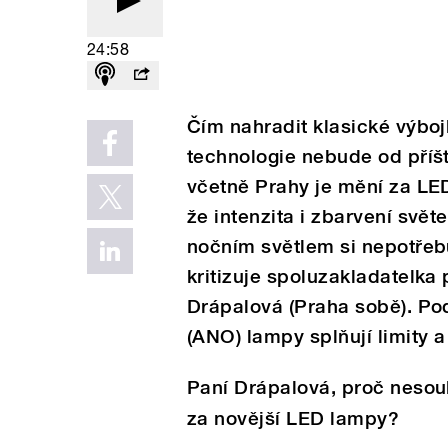
24:58
Čím nahradit klasické výbojk
technologie nebude od příš
včetně Prahy je mění za LED
že intenzita i zbarvení svět
nočním světlem si nepotře
kritizuje spoluzakladatelka 
Drápalová (Praha sobě). Po
(ANO) lampy splňují limity 
Paní Drápalová, proč nesou
za novější LED lampy?