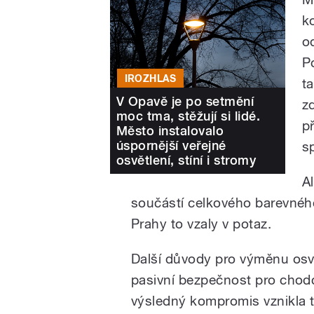
k
o
P
IROZHLAS
t
V Opavě je po setmění
z
moc tma, stěžují si lidé.
př
Město instalovalo
úspornější veřejné
s
osvětlení, stíní i stromy
A
součástí celkového barevnéh
Prahy to vzaly v potaz.
Další důvody pro výměnu osvě
pasivní bezpečnost pro chodce
výsledný kompromis vznikla t