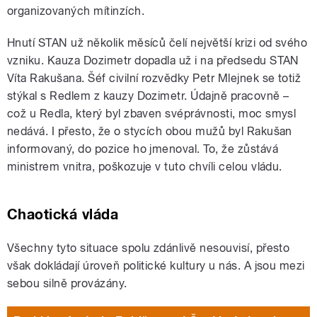
organizovaných mítinzích.
Hnutí STAN už několik měsíců čelí největší krizi od svého
vzniku. Kauza Dozimetr dopadla už i na předsedu STAN
Víta Rakušana. Šéf civilní rozvědky Petr Mlejnek se totiž
stýkal s Redlem z kauzy Dozimetr. Údajně pracovně –
což u Redla, který byl zbaven svéprávnosti, moc smysl
nedává. I přesto, že o stycích obou mužů byl Rakušan
informovaný, do pozice ho jmenoval. To, že zůstává
ministrem vnitra, poškozuje v tuto chvíli celou vládu.
Chaotická vláda
Všechny tyto situace spolu zdánlivě nesouvisí, přesto
však dokládají úroveň politické kultury u nás. A jsou mezi
sebou silně provázány.