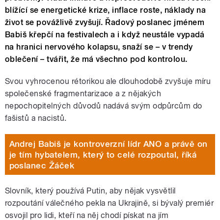
blížící se energetické krize, inflace roste, náklady na
život se povážlivě zvyšují. Řadový poslanec jménem
Babiš křepčí na festivalech a i když neustále vypadá
na hranici nervového kolapsu, snaží se – v trendy
oblečení – tvářit, že má všechno pod kontrolou.
Svou vyhrocenou rétorikou ale dlouhodobě zvyšuje míru
společenské fragmentarizace a z nějakých
nepochopitelných důvodů nadává svým odpůrcům do
fašistů a nacistů.
Andrej Babiš je kontroverzní lídr ANO a právě on
je tím hybatelem, který to celé rozpoutal, říká
poslanec Žáček
Slovník, který používá Putin, aby nějak vysvětlil
rozpoutání válečného pekla na Ukrajině, si bývalý premiér
osvojil pro lidi, kteří na něj chodí pískat na jím