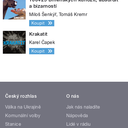
a bizarností
Miloš Šenkýř, Tomáš Kremr
Koupit
Krakatit
Karel Čapek
Koupit
Český rozhlas
O nás
Válka na Ukrajině
Jak nás naladíte
Komunální volby
Nápověda
Stanice
Lidé v rádiu