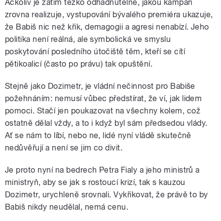
Ačkoliv je zatím těžko odhadnutelné, jakou kampaň
zrovna realizuje, vystupování bývalého premiéra ukazuje,
že Babiš nic než křik, demagogii a agresi nenabízí. Jeho
politika není reálná, ale symbolická ve smyslu
poskytování posledního útočiště těm, kteří se cítí
pětikoalicí (často po právu) tak opuštění.
Stejně jako Dozimetr, je vládní nečinnost pro Babiše
požehnáním: nemusí vůbec předstírat, že ví, jak lidem
pomoci. Stačí jen poukazovat na všechny kolem, což
ostatně dělal vždy, a to i když byl sám předsedou vlády.
Ať se nám to líbí, nebo ne, lidé nyní vládě skutečně
nedůvěřují a není se jim co divit.
Je proto nyní na bedrech Petra Fialy a jeho ministrů a
ministryň, aby se jak s rostoucí krizí, tak s kauzou
Dozimetr, urychleně srovnali. Vykřikovat, že právě to by
Babiš nikdy neudělal, nemá cenu.