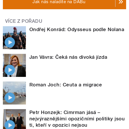
Jak nás naladíte na DABu
VÍCE Z POŘADU
Ondřej Konrád: Odysseus podle Nolana
Jan Vávra: Čeká nás divoká jízda
Roman Joch: Ceuta a migrace
Petr Honzejk: Cimrman jásá –
nejvýraznějšími opozičními politiky jsou
ti, kteří v opozici nejsou