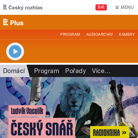
Přejít k hlavnímu obsahu
MENU
ŽIVĚ
PROGRAM
AUDIOARCHIV
KAMERY
Domácí
Program
Pořady
Více
…