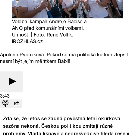
Volební kampaň Andreje Babiše a
ANO před komunálními volbami.
Unhošť. | Foto: René Volfík,
iROZHLAS.cz
Apolena Rychlíková: Pokud se má politická kultura zlepšit,
nesmí být jejím měřítkem Babiš
3:43
Zdá se, že letos se žádná pověstná letní okurková
sezóna nekoná. Českou politikou zmítají různé
problémy. Vláda liknavě a nepřesvědčivě hledá řešení