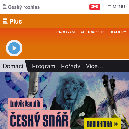
Přejít k hlavnímu obsahu
MENU
ŽIVĚ
PROGRAM
AUDIOARCHIV
KAMERY
Domácí
Program
Pořady
Více
…