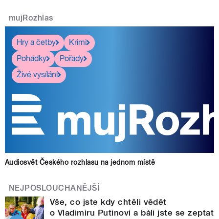
mujRozhlas
Hry a četby
Krimi
Pohádky
Pořady
Živé vysílání
Audiosvět Českého rozhlasu na jednom místě
NEJPOSLOUCHANĚJŠÍ
Vše, co jste kdy chtěli vědět
o Vladimiru Putinovi a báli jste se zeptat