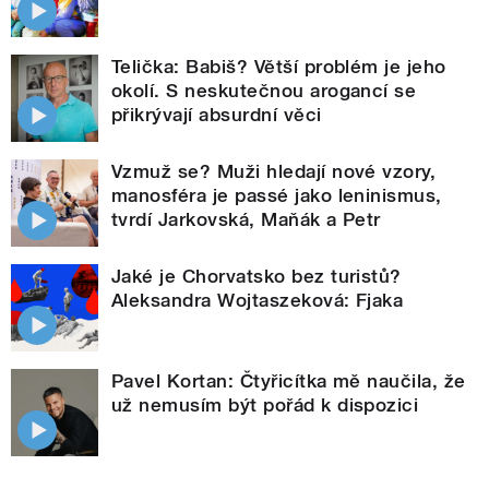
Telička: Babiš? Větší problém je jeho
okolí. S neskutečnou arogancí se
přikrývají absurdní věci
Vzmuž se? Muži hledají nové vzory,
manosféra je passé jako leninismus,
tvrdí Jarkovská, Maňák a Petr
Jaké je Chorvatsko bez turistů?
Aleksandra Wojtaszeková: Fjaka
Pavel Kortan: Čtyřicítka mě naučila, že
už nemusím být pořád k dispozici