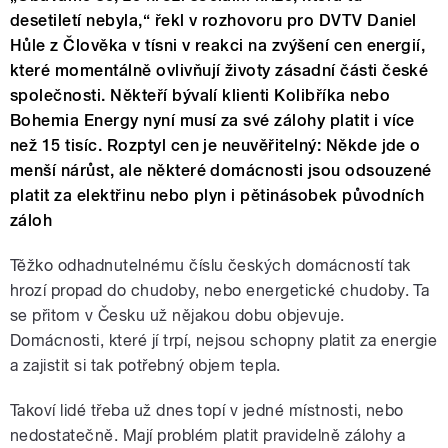
desetiletí nebyla,“ řekl v rozhovoru pro DVTV Daniel
Hůle z Člověka v tísni v reakci na zvýšení cen energií,
které momentálně ovlivňují životy zásadní části české
společnosti. Někteří bývalí klienti Kolibříka nebo
Bohemia Energy nyní musí za své zálohy platit i více
než 15 tisíc. Rozptyl cen je neuvěřitelný: Někde jde o
menší nárůst, ale některé domácnosti jsou odsouzené
platit za elektřinu nebo plyn i pětinásobek původních
záloh
Těžko odhadnutelnému číslu českých domácností tak
hrozí propad do chudoby, nebo energetické chudoby. Ta
se přitom v Česku už nějakou dobu objevuje.
Domácnosti, které jí trpí, nejsou schopny platit za energie
a zajistit si tak potřebný objem tepla.
Takoví lidé třeba už dnes topí v jedné místnosti, nebo
nedostatečně. Mají problém platit pravidelně zálohy a