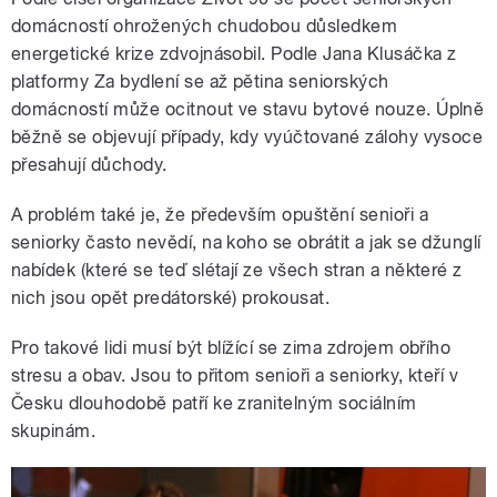
domácností ohrožených chudobou důsledkem
energetické krize zdvojnásobil. Podle Jana Klusáčka z
platformy Za bydlení se až pětina seniorských
domácností může ocitnout ve stavu bytové nouze. Úplně
běžně se objevují případy, kdy vyúčtované zálohy vysoce
přesahují důchody.
A problém také je, že především opuštění senioři a
seniorky často nevědí, na koho se obrátit a jak se džunglí
nabídek (které se teď slétají ze všech stran a některé z
nich jsou opět predátorské) prokousat.
Pro takové lidi musí být blížící se zima zdrojem obřího
stresu a obav. Jsou to přitom senioři a seniorky, kteří v
Česku dlouhodobě patří ke zranitelným sociálním
skupinám.