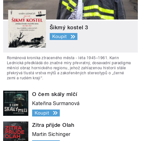
Šikmý kostel 3
Koupit
Románová kronika ztraceného města - léta 1945–1961. Karin
Lednická předkládá do značné míry převratný, dosavadní paradigma
měnící obraz hornického regionu, jehož zahlazenou historii stále
překrývá tlustá vrstva mýtů a zakořeněných stereotypů o „černé
zemi a rudém kraji“.
O čem skály mlčí
Kateřina Surmanová
Koupit
Zítra přijde Olah
Martin Sichinger