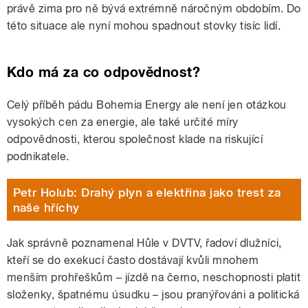
právě zima pro ně bývá extrémně náročným obdobím. Do
této situace ale nyní mohou spadnout stovky tisíc lidí.
Kdo má za co odpovědnost?
Celý příběh pádu Bohemia Energy ale není jen otázkou
vysokých cen za energie, ale také určité míry
odpovědnosti, kterou společnost klade na riskující
podnikatele.
Petr Holub: Drahý plyn a elektřina jako trest za
naše hříchy
Jak správně poznamenal Hůle v DVTV, řadoví dlužníci,
kteří se do exekucí často dostávají kvůli mnohem
menším prohřeškům – jízdě na černo, neschopnosti platit
složenky, špatnému úsudku – jsou pranýřováni a politická