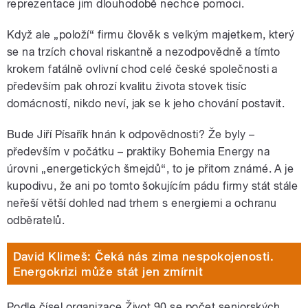
reprezentace jim dlouhodobě nechce pomoci.
Když ale „položí“ firmu člověk s velkým majetkem, který
se na trzích choval riskantně a nezodpovědně a tímto
krokem fatálně ovlivní chod celé české společnosti a
především pak ohrozí kvalitu života stovek tisíc
domácností, nikdo neví, jak se k jeho chování postavit.
Bude Jiří Písařík hnán k odpovědnosti? Že byly –
především v počátku – praktiky Bohemia Energy na
úrovni „energetických šmejdů“, to je přitom známé. A je
kupodivu, že ani po tomto šokujícím pádu firmy stát stále
neřeší větší dohled nad trhem s energiemi a ochranu
odběratelů.
David Klimeš: Čeká nás zima nespokojenosti.
Energokrizi může stát jen zmírnit
Podle čísel organizace Život 90 se počet seniorských