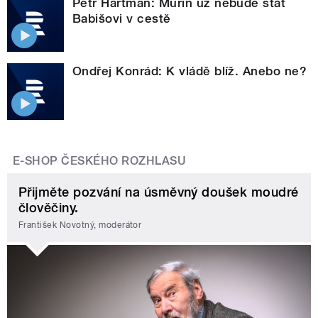
Petr Hartman: Murín už nebude stát
Babišovi v cestě
Ondřej Konrád: K vládě blíž. Anebo ne?
E-SHOP ČESKÉHO ROZHLASU
Přijměte pozvání na úsměvný doušek moudré
člověčiny.
František Novotný, moderátor