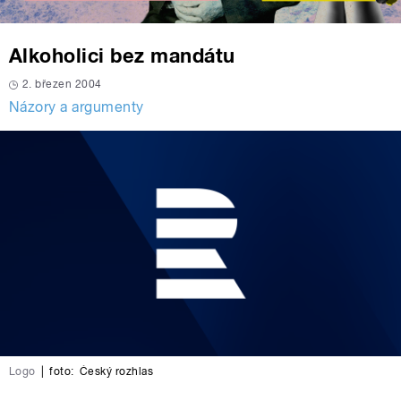
Alkoholici bez mandátu
2. březen 2004
Názory a argumenty
Logo
|
foto:
Český rozhlas