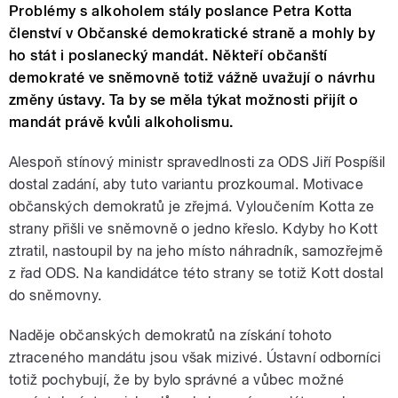
Problémy s alkoholem stály poslance Petra Kotta
členství v Občanské demokratické straně a mohly by
ho stát i poslanecký mandát. Někteří občanští
demokraté ve sněmovně totiž vážně uvažují o návrhu
změny ústavy. Ta by se měla týkat možnosti přijít o
mandát právě kvůli alkoholismu.
Alespoň stínový ministr spravedlnosti za ODS Jiří Pospíšil
dostal zadání, aby tuto variantu prozkoumal. Motivace
občanských demokratů je zřejmá. Vyloučením Kotta ze
strany přišli ve sněmovně o jedno křeslo. Kdyby ho Kott
ztratil, nastoupil by na jeho místo náhradník, samozřejmě
z řad ODS. Na kandidátce této strany se totiž Kott dostal
do sněmovny.
Naděje občanských demokratů na získání tohoto
ztraceného mandátu jsou však mizivé. Ústavní odborníci
totiž pochybují, že by bylo správné a vůbec možné