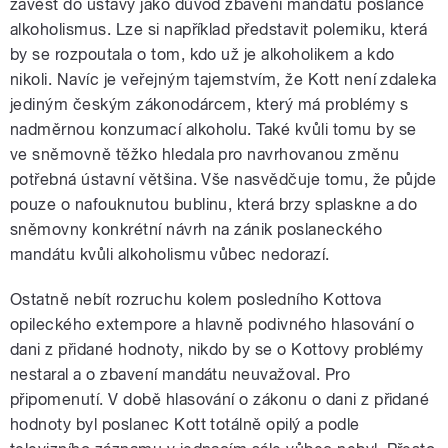
zavést do ústavy jako důvod zbavení mandátu poslance
alkoholismus. Lze si například představit polemiku, která
by se rozpoutala o tom, kdo už je alkoholikem a kdo
nikoli. Navíc je veřejným tajemstvím, že Kott není zdaleka
jediným českým zákonodárcem, který má problémy s
nadměrnou konzumací alkoholu. Také kvůli tomu by se
ve sněmovně těžko hledala pro navrhovanou změnu
potřebná ústavní většina. Vše nasvědčuje tomu, že půjde
pouze o nafouknutou bublinu, která brzy splaskne a do
sněmovny konkrétní návrh na zánik poslaneckého
mandátu kvůli alkoholismu vůbec nedorazí.
Ostatně nebít rozruchu kolem posledního Kottova
opileckého extempore a hlavně podivného hlasování o
dani z přidané hodnoty, nikdo by se o Kottovy problémy
nestaral a o zbavení mandátu neuvažoval. Pro
připomenutí. V době hlasování o zákonu o dani z přidané
hodnoty byl poslanec Kott totálně opilý a podle