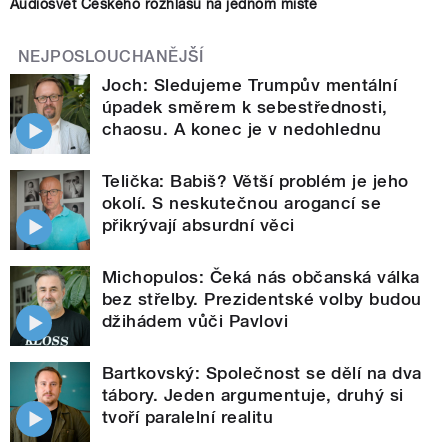
Audiosvět Českého rozhlasu na jednom místě
NEJPOSLOUCHANĚJŠÍ
Joch: Sledujeme Trumpův mentální
úpadek směrem k sebestřednosti,
chaosu. A konec je v nedohlednu
Telička: Babiš? Větší problém je jeho
okolí. S neskutečnou arogancí se
přikrývají absurdní věci
Michopulos: Čeká nás občanská válka
bez střelby. Prezidentské volby budou
džihádem vůči Pavlovi
Bartkovský: Společnost se dělí na dva
tábory. Jeden argumentuje, druhý si
tvoří paralelní realitu