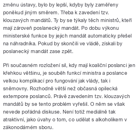
změnu ústavy, bylo by lepší, kdyby byly zaměřeny
poněkud jiným směrem. Třeba k zavedení tzv.
klouzavých mandátů. Ty by se týkaly těch ministrů, kteří
mají zároveň poslanecký mandát. Po dobu výkonu
ministerské funkce by jejich mandát automaticky přešel
na náhradníka. Pokud by skončili ve vládě, získali by
poslanecký mandát zase zpět.
Při současném rozložení sil, kdy mají koaliční poslanci jen
křehkou většinu, je souběh funkcí ministra a poslance
velkou komplikací pro fungování jak vlády, tak i
sněmovny. Rozhodně větší než občasná opilecká
extempore poslanců. Právě zavedením tzv. klouzavých
mandátů by se tento problém vyřešil. O něm se však
nevede pořádná diskuse. Není totiž mediálně tak
atraktivní, jako úvahy o tom, co udělat s alkoholikem v
zákonodárném sboru.