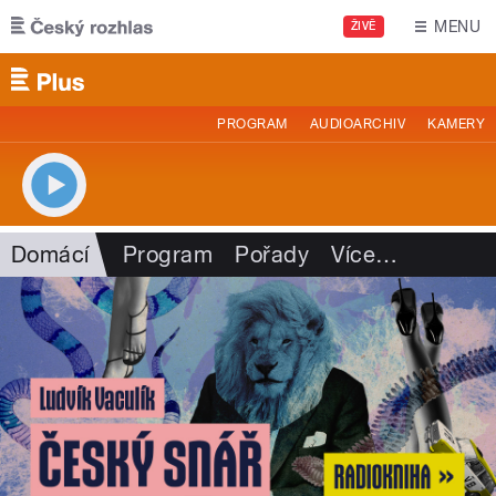
Přejít k hlavnímu obsahu
MENU
ŽIVĚ
PROGRAM
AUDIOARCHIV
KAMERY
Domácí
Program
Pořady
Více
…