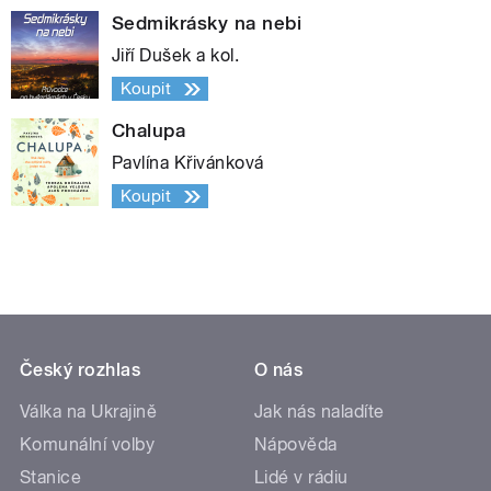
Sedmikrásky na nebi
Jiří Dušek a kol.
Koupit
Chalupa
Pavlína Křivánková
Koupit
Český rozhlas
O nás
Válka na Ukrajině
Jak nás naladíte
Komunální volby
Nápověda
Stanice
Lidé v rádiu