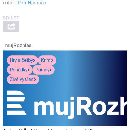
autor:
Petr Hartman
mujRozhlas
Hry a četby
Krimi
Pohádky
Pořady
Živé vysílání