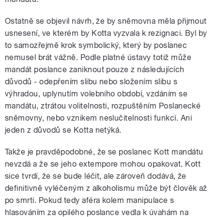
Ostatně se objevil návrh, že by sněmovna měla přijmout
usnesení, ve kterém by Kotta vyzvala k rezignaci. Byl by
to samozřejmě krok symbolický, který by poslanec
nemusel brát vážně. Podle platné ústavy totiž může
mandát poslance zaniknout pouze z následujících
důvodů - odepřením slibu nebo složením slibu s
výhradou, uplynutím volebního období, vzdáním se
mandátu, ztrátou volitelnosti, rozpuštěním Poslanecké
sněmovny, nebo vznikem neslučitelnosti funkcí. Ani
jeden z důvodů se Kotta netýká.
Takže je pravděpodobné, že se poslanec Kott mandátu
nevzdá a že se jeho extempore mohou opakovat. Kott
sice tvrdí, že se bude léčit, ale zároveň dodává, že
definitivně vyléčeným z alkoholismu může být člověk až
po smrti. Pokud tedy aféra kolem manipulace s
hlasováním za opilého poslance vedla k úvahám na