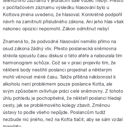
televizního záznamu v jednacím sále vůbec nebyl. Přesto
v počítačovém záznamu výsledku hlasování bylo u
Kottova jména uvedeno, že hlasoval. Konkrétně podpořil
návrh na zamítnutí příslušného zákona. Ani jeho hlas však
nakonec opozici nepomohl. Zákon odmítnut nebyl
Znamená to, že podvodné hlasování nemělo přímo na
osud zákona žádný vliv. Přesto poslanecká sněmovna
strávila spoustu času diskusí o této aféře a nabourala tím
harmonogram schůze. Což se v praxi projevilo tím, že
některé body nestihli poslanci projednat a některým
mohli věnovat méně času. Takže přílišná náklonnost k
alkoholu není problémem pouze poslance Kotta, ale
svým způsobem ovlivňuje práci celé sněmovny. Z tohoto
úhlu pohledu je pochopitelné, že někteří poslanci hledají
cesty, jak se problémového kolegy zbavit. Změnou
ústavy to podle všeho nepůjde. Poslancům tudíž
nezbude nic jiného, než na Kotta tlačit, aby se sám vzdal
mandátu.