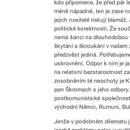
kdo připomene, že před pár le
méně nápadné, ten je zase no
jejich nositelé riskují blamá
politické korektnosti. Že so
nemá šanci na dlouhodobou výdr
škytání a škroukání v našem z
předzvěst jediná. Potřebujem
uskrovnění. Odpor k nim je ja
na relativní bezstarostnost z
zosobněním té neochoty je 
pan Škromach s jeho odbory.
postkomunistické společnosti
východní Němci, Rumuni, Bulh
Jenže v podobném dilematu je