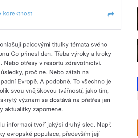
é korektnosti
tnosti
ohlašují palcovými titulky témata svého
nonu Co přinesl den. Třeba výroky a kroky
Nebo otřesy v resortu zdravotnictví.
důsledky, proč ne. Nebo zátah na
západní Evropě. A podobně. To všechno je
olik svou vnějškovou tvářností, jako tím,
 skrytý význam se dostává na přetřes jen
ty aktualitky zapomene.
lu informací tvoří jakýsi druhý sled. Např.
ky evropské populace, především její