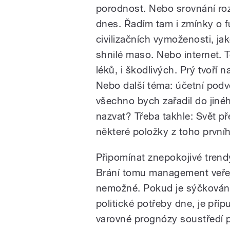
porodnost. Nebo srovnání roz
dnes. Řadím tam i zmínky o 
pause
civilizačních vymoženosti, ja
shnilé maso. Nebo internet. 
léků, i škodlivých. Prý tvoří
Nebo další téma: účetní pod
všechno bych zařadil do jiné
nazvat? Třeba takhle: Svět př
některé položky z toho první
Připomínat znepokojivé trend
Brání tomu management veřejn
nemožné. Pokud je sýčkování 
politické potřeby dne, je pří
varovné prognózy soustředí př