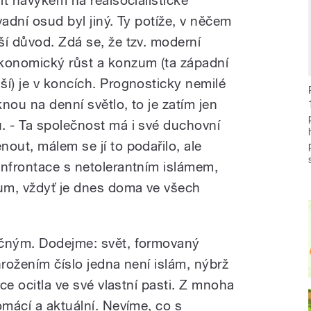
lit návykem na reálsocialistické
vadní osud byl jiný. Ty potíže, v něčem
ší důvod. Zdá se, že tzv. moderní
ekonomický růst a konzum (ta západní
ší) je v koncích. Prognosticky nemilé
nou na denní světlo, to je zatím jen
. - Ta společnost má i své duchovní
out, málem se jí to podařilo, ale
onfrontace s netolerantním islámem,
kum, vždyť je dnes doma ve všech
ečným. Dodejme: svět, formovaný
hrožením číslo jedna není islám, nýbrž
ace ocitla ve své vlastní pasti. Z mnoha
omácí a aktuální. Nevíme, co s