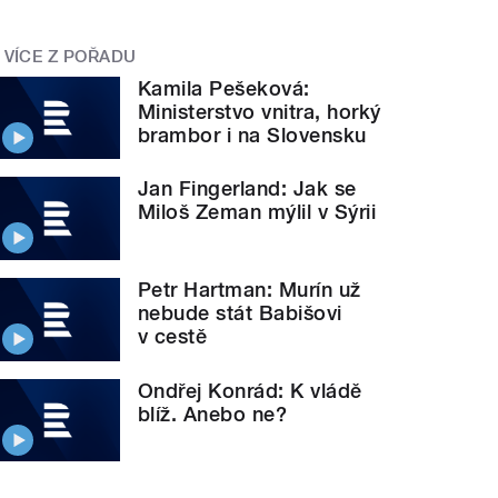
VÍCE Z POŘADU
Kamila Pešeková:
Ministerstvo vnitra, horký
brambor i na Slovensku
Jan Fingerland: Jak se
Miloš Zeman mýlil v Sýrii
Petr Hartman: Murín už
nebude stát Babišovi
v cestě
Ondřej Konrád: K vládě
blíž. Anebo ne?