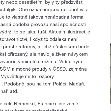
ty nebo desetiletími byly ty předzvěsti
stalgik. Obě označení jsou nelichotivá a
ž. Je to vlastně taková nenápadná forma
učasná podoba provozu naší společnosti
ž, to se jaksi tuší. Aktuální ilustrací je
dravotnictví, i když to zdaleka není
e prostě reformy, jejichž důsledkem bude
ksi přirozený, ale navíc je živen návykem
ažívanou v minulém režimu. Viditelným
KSČM a mocné proudy v ČSSD, zejména
 Vysvětlujeme to rozpory
. Podobně jsou na tom Poláci, Maďaři,
aři atd.
 celé Německo, Francie i jiné země,