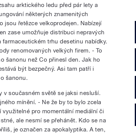
sahu arktického ledu před pár lety a
fungování některých znamenitých
ko jsou řetězce velkoprodejen. Nabízejí
Ten zase umožňuje distribuci nepravých
 na farmaceutickém trhu desetinu nabídky.
vody renomovaných velkých firem. - To
ho šanonu než Co přinesl den. Jak ho
estává být bezpečný. Asi tam patří i
ho šanonu.
y v současném světě se jaksi nesluší.
ého mínění. - Ne že by to bylo zcela
využitelné pro momentální mediální či
pustné, ale nesmí se přehánět. Kdo se na
íliš, je označen za apokalyptika. A ten,