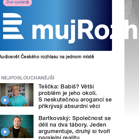
Živé vysílání
Audiosvět Českého rozhlasu na jednom místě
NEJPOSLOUCHANĚJŠÍ
Telička: Babiš? Větší
problém je jeho okolí.
S neskutečnou arogancí se
přikrývají absurdní věci
Bartkovský: Společnost se
dělí na dva tábory. Jeden
argumentuje, druhý si tvoří
paralelní realitu