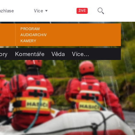
ozhlase
Více
ŽIVĚ
PROGRAM
AUDIOARCHIV
KAMERY
ory
Komentáře
Věda
Více
…