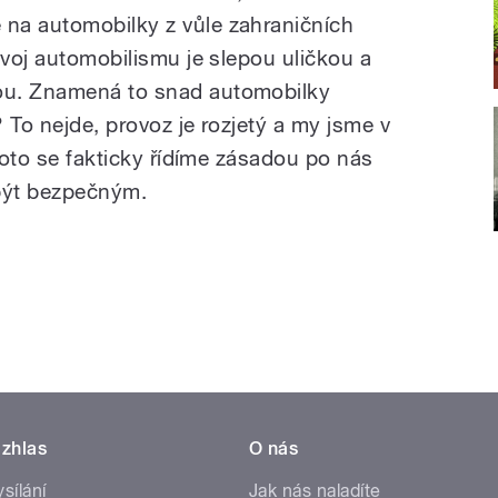
na automobilky z vůle zahraničních
zvoj automobilismu je slepou uličkou a
ou. Znamená to snad automobilky
 To nejde, provoz je rozjetý a my jsme v
Proto se fakticky řídíme zásadou po nás
 být bezpečným.
zhlas
O nás
ysílání
Jak nás naladíte