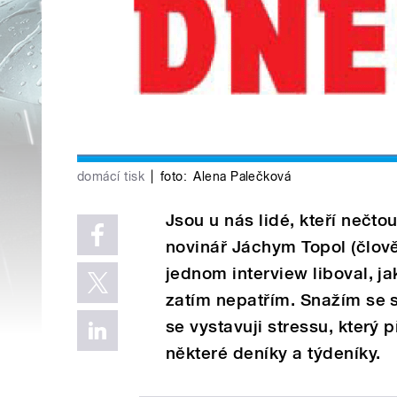
domácí tisk
|
foto:
Alena Palečková
Jsou u nás lidé, kteří nečto
novinář Jáchym Topol (člov
jednom interview liboval, j
zatím nepatřím. Snažím se s
se vystavuji stressu, který
některé deníky a týdeníky.