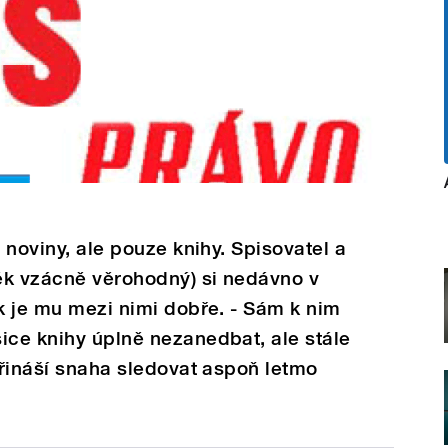
u noviny, ale pouze knihy. Spisovatel a
ěk vzácně věrohodný) si nedávno v
ak je mu mezi nimi dobře. - Sám k nim
ice knihy úplně nezanedbat, ale stále
 přináší snaha sledovat aspoň letmo