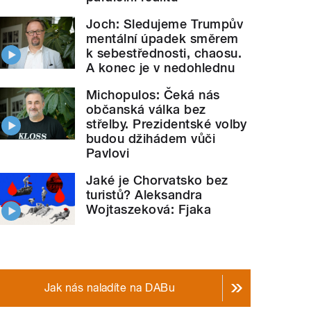
Joch: Sledujeme Trumpův
mentální úpadek směrem
k sebestřednosti, chaosu.
A konec je v nedohlednu
Michopulos: Čeká nás
občanská válka bez
střelby. Prezidentské volby
budou džihádem vůči
Pavlovi
Jaké je Chorvatsko bez
turistů? Aleksandra
Wojtaszeková: Fjaka
Jak nás naladíte na DABu