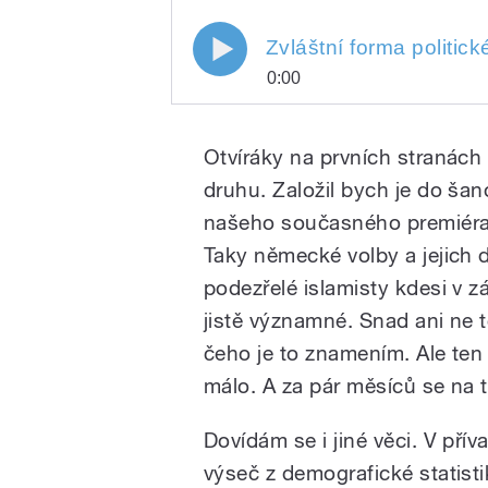
Zvláštní forma politick
0:00
Play
Zvláštní forma politické korek
Otvíráky na prvních stranách 
druhu. Založil bych je do ša
našeho současného premiéra. 
Taky německé volby a jejich 
podezřelé islamisty kdesi v 
jistě významné. Snad ani ne t
/
čeho je to znamením. Ale ten
málo. A za pár měsíců se na 
Dovídám se i jiné věci. V příva
výseč z demografické statisti