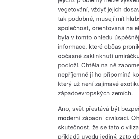
jejichž problémy nelze vysvět
vegetování, vždyť jejich dosa
tak podobné, musejí mít hlub
společnost, orientovaná na 
byla v tomto ohledu úspěšněj
informace, které občas pronik
občasné zaklinknutí umíráčku
podloží. Chtěla na ně zapomen
nepříjemně jí ho připomíná k
který už není zajímavé exoti
západoevropských zemích.
Ano, svět přestává být bezp
moderní západní civilizací. O
skutečnost, že se tato civiliz
příkladů uvedu jediný, zato d