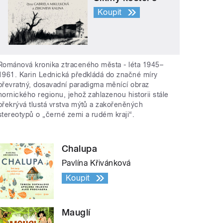
Koupit
Románová kronika ztraceného města - léta 1945–
1961. Karin Lednická předkládá do značné míry
převratný, dosavadní paradigma měnící obraz
hornického regionu, jehož zahlazenou historii stále
překrývá tlustá vrstva mýtů a zakořeněných
stereotypů o „černé zemi a rudém kraji“.
Chalupa
Pavlína Křivánková
Koupit
Mauglí