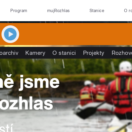
Program
mujRozhlas
Stanice
O r
oarchiv
Kamery
O stanici
Projekty
Rozhov