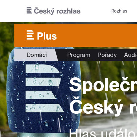
Přejít k hlavnímu obsahu
iRozhlas
Domácí
Program
Pořady
Audi