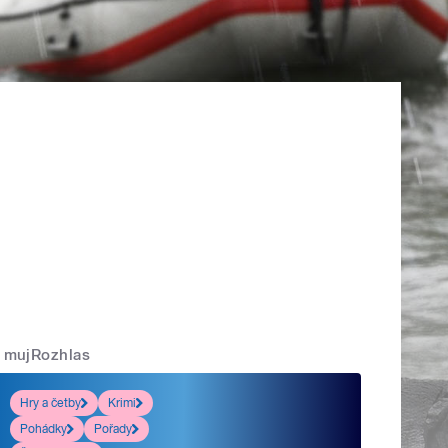
mujRozhlas
Hry a četby
Krimi
Pohádky
Pořady