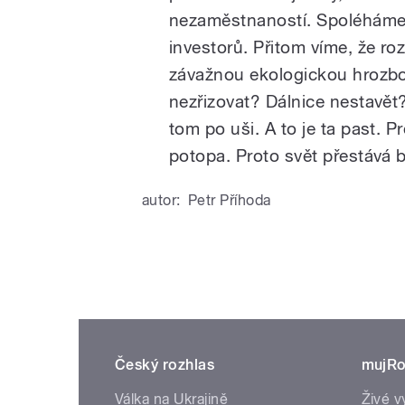
nezaměstnaností. Spoléháme 
investorů. Přitom víme, že ro
závažnou ekologickou hrozb
nezřizovat? Dálnice nestavět?
tom po uši. A to je ta past. 
potopa. Proto svět přestává
autor:
Petr Příhoda
Český rozhlas
mujRo
Válka na Ukrajině
Živé v