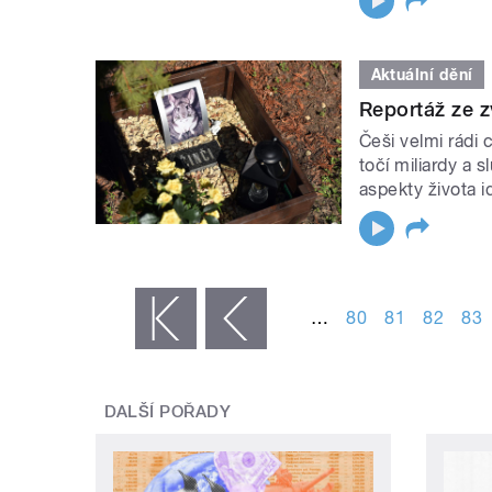
Aktuální dění
Reportáž ze z
Češi velmi rádi
točí miliardy a 
aspekty života id
STRÁNKY
…
80
81
82
83
« první
‹ předchozí
DALŠÍ POŘADY