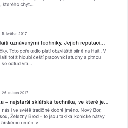
 kterého chyt...
5. květen 2017
aiti uznávanými techniky. Jejich reputaci...
čky. Toto pořekadlo platí obzvláště silně na Haiti. V
aiti totiž hloubí čeští pracovníci studny s pitnou
se odtud vrá...
26. duben 2017
a – nejstarší sklářská technika, ve které je...
 nás i ve světě tradičně dobré jméno. Nový Bor,
sou, Železný Brod – to jsou takřka ikonické názvy
sklářskému umění v ...