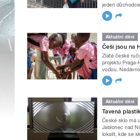
jeden důchodce,
Aktuální dění
Češi jsou na H
Zlaté české ruči
projektu Praga-H
vodou. Nedávno 
Aktuální dění
Tavená plastik
České sklo má u
Jablonec nad Ni
lokalit, kde se 