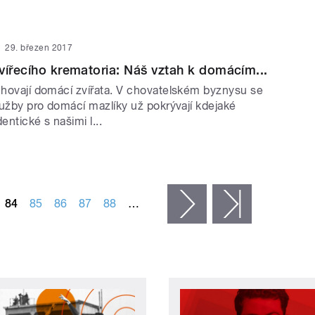
29. březen 2017
vířecího krematoria: Náš vztah k domácím...
 chovají domácí zvířata. V chovatelském byznysu se
služby pro domácí mazlíky už pokrývají kdejaké
entické s našimi l...
84
85
86
87
88
…
následující ›
poslední »