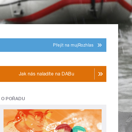
Přejít na mujRozhlas
Jak nás naladíte na DABu
O POŘADU