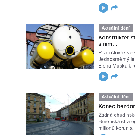
Aktuální dění
Konstruktér s
s ním...
První člověk ve 
Jednosměrný let
Elona Muska k r
Aktuální dění
Konec bezdomo
Žádná chudinsk
Brněnská strate
milionů korun si 