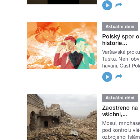
Aktuální dění
Polský spor o
historie...
Varšavská proku
Tuska. Není obv
havárií. Část Po
Aktuální dění
Zaostřeno na 
všichni,...
Mosul, mnohaset
pod kontrolu vl
ozbrojenci Islám