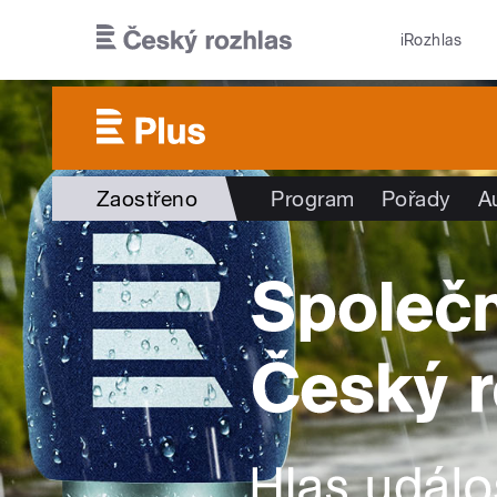
Přejít k hlavnímu obsahu
iRozhlas
Zaostřeno
Program
Pořady
A