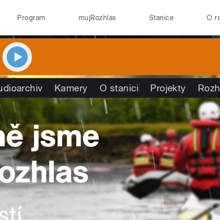
Program
mujRozhlas
Stanice
O r
udioarchiv
Kamery
O stanici
Projekty
Rozh