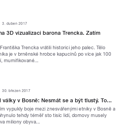
3. duben 2017
 na 3D vizualizaci barona Trencka. Zatím
rantiška Trencka vrátili historici jeho palec. Tělo
níka je v brněnské hrobce kapucínů po více jak 100
í, mumifikované...
30. březen 2017
d války v Bosně: Nesmát se a být tlustý. To...
etím vypukly boje mezi znesvářenými etniky v Bosně a
hynulo tehdy téměř sto tisíc lidí, domovy musely
va miliony obyva...