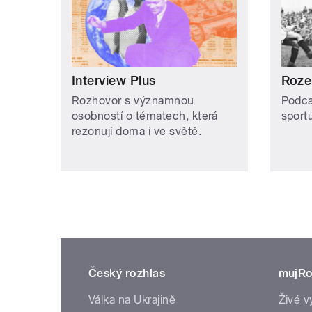
Interview Plus
Roze
Rozhovor s významnou
Podca
osobností o tématech, která
sportu
rezonují doma i ve světě.
Český rozhlas
mujRo
Válka na Ukrajině
Živé v