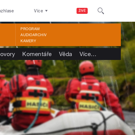
ozhlase
Více
ŽIVĚ
PROGRAM
AUDIOARCHIV
KAMERY
ovory
Komentáře
Věda
Více
…