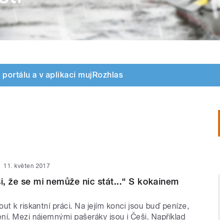
 portálu a v aplikaci mujRozhlas
11. květen 2017
si, že se mi nemůže nic stát...“ S kokainem
ut k riskantní práci. Na jejím konci jsou buď peníze,
ní. Mezi nájemnými pašeráky jsou i Češi. Například