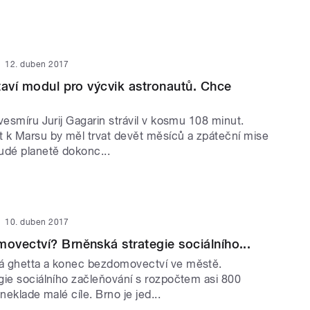
12. duben 2017
taví modul pro výcvik astronautů. Chce
vesmíru Jurij Gagarin strávil v kosmu 108 minut.
 k Marsu by měl trvat devět měsíců a zpáteční mise
udé planetě dokonc...
10. duben 2017
vectví? Brněnská strategie sociálního...
á ghetta a konec bezdomovectví ve městě.
gie sociálního začleňování s rozpočtem asi 800
neklade malé cíle. Brno je jed...