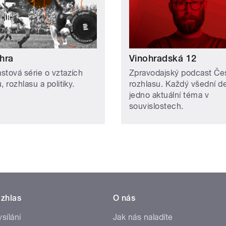
hra
Vinohradská 12
stová série o vztazích
Zpravodajský podcast Č
, rozhlasu a politiky.
rozhlasu. Každý všední d
jedno aktuální téma v
souvislostech.
zhlas
O nás
ysílání
Jak nás naladíte