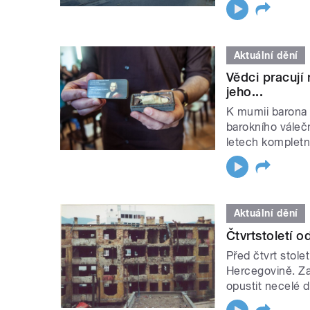
Aktuální dění
Vědci pracují
jeho...
K mumii barona F
barokního váleč
letech kompletn
Aktuální dění
Čtvrtstoletí o
Před čtvrt stol
Hercegovině. Za
opustit necelé d