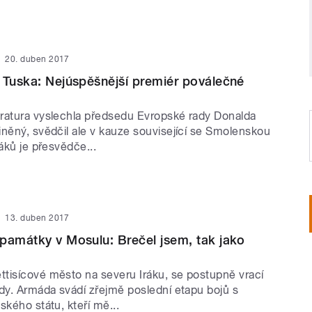
20. duben 2017
 Tuska: Nejúspěšnější premiér poválečné
ratura vyslechla předsedu Evropské rady Donalda
iněný, svědčil ale v kauze související se Smolenskou
láků je přesvědče...
13. duben 2017
památky v Mosulu: Brečel jsem, tak jako
tisícové město na severu Iráku, se postupně vrací
ády. Armáda svádí zřejmě poslední etapu bojů s
ského státu, kteří mě...