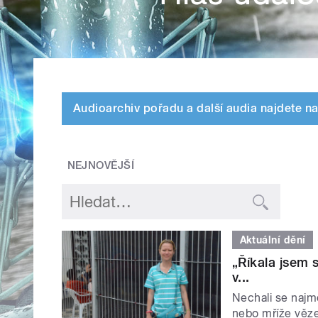
Audioarchiv pořadu a další audia najdete na
NEJNOVĚJŠÍ
Aktuální dění
„Říkala jsem 
v...
Nechali se najmo
nebo mříže věze