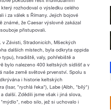
ltové pokoušeli řešit individuálním
, který rozhodoval o výsledku celého
i i za válek s Římany. Jejich bojové
ně známé, že Caesar výslovně zakázal
souboje přistupovali.
 v Závisti, Stradonicích, Mšeckých
oha dalších místech, byla odkryta oppida
typu), hradiště, valy, pohřebiště a
ě bylo nalezeno 400 keltských sídlišť a v
á naše země světové prvenství. Spolu s
odkrývána i historie keltských
 (Isar, "rychlá řeka"), Labe (Albh, "bílý")
další. Zdědili jsme však i jiná slova,
"mýdlo", nebo silo, jež si uchovalo i