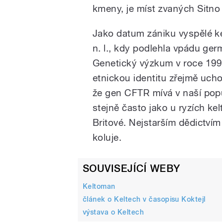
kmeny, je míst zvaných Sitn
Jako datum zániku vyspělé kel
n. l., kdy podlehla vpádu g
Genetický výzkum v roce 1999
etnickou identitu zřejmě uchoval
že gen CFTR mívá v naší pop
stejně často jako u ryzích ke
Britové. Nejstarším dědictvím 
koluje.
SOUVISEJÍCÍ WEBY
Keltoman
článek o Keltech v časopisu Koktejl
výstava o Keltech