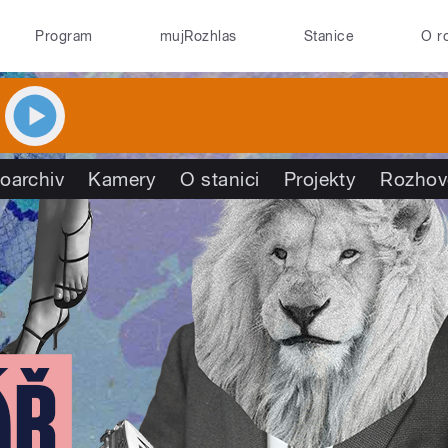
Program
mujRozhlas
Stanice
O r
oarchiv
Kamery
O stanici
Projekty
Rozhov