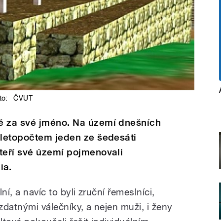
to:
ČVUT
ě za své jméno. Na území dnešních
 letopočtem jeden ze šedesáti
teří své území pojmenovali
ia.
ní, a navíc to byli zruční řemeslníci,
i zdatnými válečníky, a nejen muži, i ženy