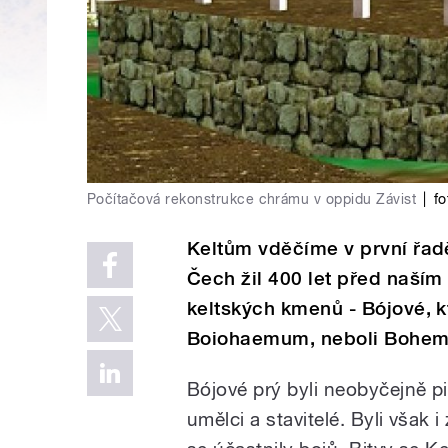
Počítačová rekonstrukce chrámu v oppidu Závist
|
fo
Keltům vděčíme v první řad
Čech žil 400 let před naším
keltských kmenů - Bójové, k
Boiohaemum, neboli Bohem
Bójové prý byli neobyčejně pil
umělci a stavitelé. Byli však 