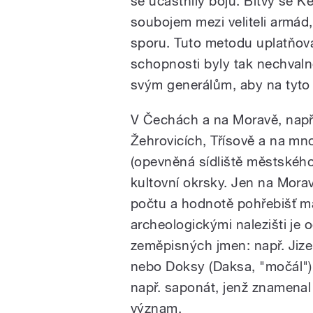
se účastnily bojů. Bitvy se Ke
soubojem mezi veliteli armád
sporu. Tuto metodu uplatňoval
schopnosti byly tak nechval
svým generálům, aby na tyto 
V Čechách a na Moravě, např.
Žehrovicích, Třísově a na mn
(opevněná sídliště městského 
kultovní okrsky. Jen na Morav
počtu a hodnotě pohřebišť m
archeologickými nalezišti je 
zeměpisných jmen: např. Jizera
nebo Doksy (Daksa, "močál") a 
např. saponát, jenž znamenal 
význam.