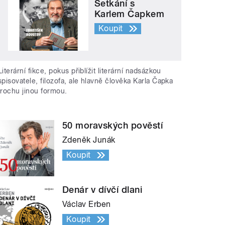
Setkání s
Karlem Čapkem
Koupit
Literární fikce, pokus přiblížit literární nadsázkou
spisovatele, filozofa, ale hlavně člověka Karla Čapka
trochu jinou formou.
50 moravských pověstí
Zdeněk Junák
Koupit
Denár v dívčí dlani
Václav Erben
Koupit