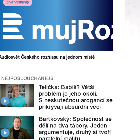
Živé vysílání
Audiosvět Českého rozhlasu na jednom místě
NEJPOSLOUCHANĚJŠÍ
Telička: Babiš? Větší
problém je jeho okolí.
S neskutečnou arogancí se
přikrývají absurdní věci
Bartkovský: Společnost se
dělí na dva tábory. Jeden
argumentuje, druhý si tvoří
paralelní realitu