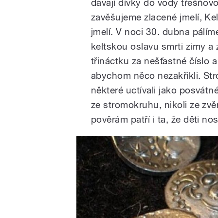
dávají dívky do vody třešňov
zavěšujeme zlacené jmelí, Kel
jmelí. V noci 30. dubna pálím
keltskou oslavu smrti zimy a
třináctku za nešťastné číslo 
abychom něco nezakřikli. Str
některé uctívali jako posvátn
ze stromokruhu, nikoli ze z
pověrám patří i ta, že děti nos