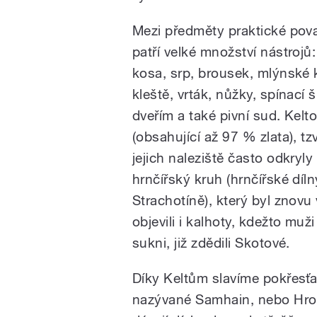
Mezi předměty praktické pov
patří velké množství nástrojů:
kosa, srp, brousek, mlýnské kol
kleště, vrták, nůžky, spínací
dveřím a také pivní sud. Kelto
(obsahující až 97 % zlata), tz
jejich naleziště často odkryly
hrnčířský kruh (hrnčířské díln
Strachotíně), který byl znovu
objevili i kalhoty, kdežto muž
sukni, již zdědili Skotové.
Díky Keltům slavíme pokřesť
nazývané Samhain, nebo Hrom