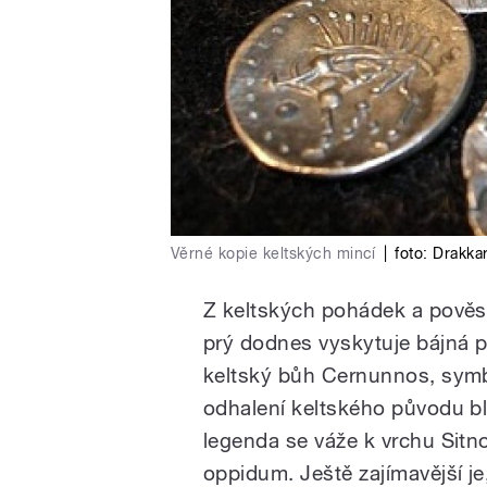
Věrné kopie keltských mincí
|
foto: Drakka
Z keltských pohádek a pověstí 
prý dodnes vyskytuje bájná p
keltský bůh Cernunnos, symbol
odhalení keltského původu bl
legenda se váže k vrchu Sitn
oppidum. Ještě zajímavější je,