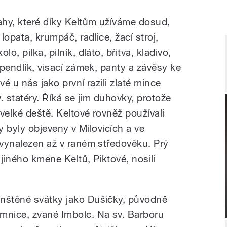
ahy, které díky Keltům užíváme dosud,
 lopata, krumpáč, radlice, žací stroj,
o, pilka, pilník, dláto, břitva, kladivo,
 špendlík, visací zámek, panty a závěsy ke
vé u nás jako první razili zlaté mince
v. statéry. Říká se jim duhovky, protože
 velké deště. Keltové rovněž používali
y byly objeveny v Milovicích a ve
 vynalezen až v raném středověku. Prý
i jiného kmene Keltů, Piktové, nosili
anštěné svátky jako Dušičky, původně
nice, zvané Imbolc. Na sv. Barboru