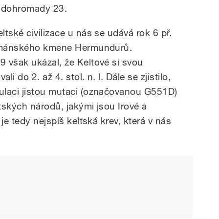
o dohromady 23.
tské civilizace u nás se udává rok 6 př.
ermánského kmene Hermundurů.
 však ukázal, že Keltové si svou
i do 2. až 4. stol. n. l. Dále se zjistilo,
ulaci jistou mutaci (označovanou G551D)
ltských národů, jakými jsou Irové a
je tedy nejspíš keltská krev, která v nás