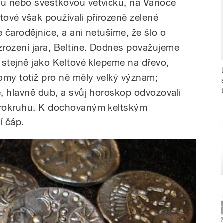
ou nebo švestkovou větvičku, na Vánoce
tové však používali přirozeně zelené
e čarodějnice, a ani netušíme, že šlo o
 zrození jara, Beltine. Dodnes považujeme
a stejně jako Keltové klepeme na dřevo,
omy totiž pro ně měly velký význam;
é, hlavně dub, a svůj horoskop odvozovali
věrokruhu. K dochovaným keltským
í čáp.