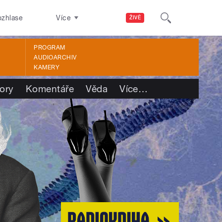
ozhlase
Více
ŽIVĚ
PROGRAM
AUDIOARCHIV
KAMERY
ory
Komentáře
Věda
Více
…