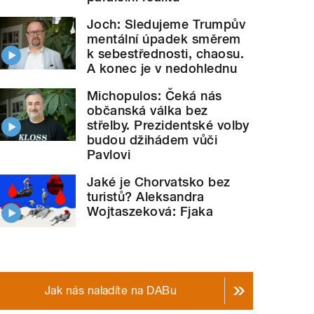
Joch: Sledujeme Trumpův
mentální úpadek směrem
k sebestřednosti, chaosu.
A konec je v nedohlednu
Michopulos: Čeká nás
občanská válka bez
střelby. Prezidentské volby
budou džihádem vůči
Pavlovi
Jaké je Chorvatsko bez
turistů? Aleksandra
Wojtaszeková: Fjaka
Jak nás naladíte na DABu