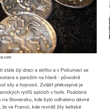
ria.com
stále žijí draci a skřítci a v Pošumaví se
ostava s parožím na hlavě - původně
 síly a hojnosti. Zvlášť překvapivé je
anických rytířů spících v hoře. Podobná
o na Slovensku, kde bylo odhaleno dávné
 že ve Francii, kde rovněž žily keltské