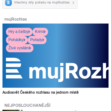
Všechny díly pořadu na mujRozhlas
mujRozhlas
Hry a četby
Krimi
Pohádky
Pořady
Živé vysílání
Audiosvět Českého rozhlasu na jednom místě
NEJPOSLOUCHANĚJŠÍ