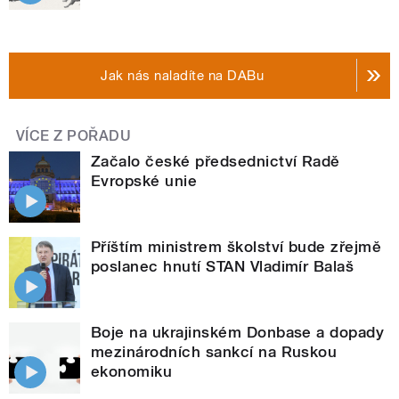
Jak nás naladíte na DABu
VÍCE Z POŘADU
Začalo české předsednictví Radě
Evropské unie
Příštím ministrem školství bude zřejmě
poslanec hnutí STAN Vladimír Balaš
Boje na ukrajinském Donbase a dopady
mezinárodních sankcí na Ruskou
ekonomiku