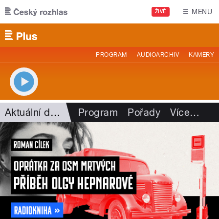
Přejít k hlavnímu obsahu
MENU
ŽIVĚ
PROGRAM
AUDIOARCHIV
KAMERY
Aktuální dění
Program
Pořady
Více
…