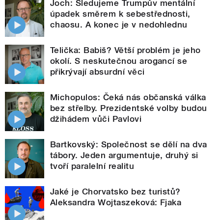
Joch: Sledujeme Trumpův mentální
úpadek směrem k sebestřednosti,
chaosu. A konec je v nedohlednu
Telička: Babiš? Větší problém je jeho
okolí. S neskutečnou arogancí se
přikrývají absurdní věci
Michopulos: Čeká nás občanská válka
bez střelby. Prezidentské volby budou
džihádem vůči Pavlovi
Bartkovský: Společnost se dělí na dva
tábory. Jeden argumentuje, druhý si
tvoří paralelní realitu
Jaké je Chorvatsko bez turistů?
Aleksandra Wojtaszeková: Fjaka