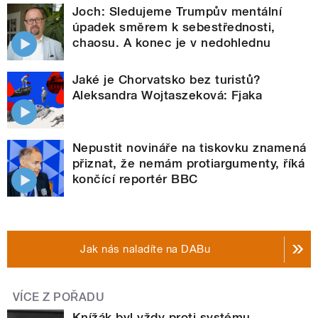
Joch: Sledujeme Trumpův mentální
úpadek směrem k sebestřednosti,
chaosu. A konec je v nedohlednu
Jaké je Chorvatsko bez turistů?
Aleksandra Wojtaszeková: Fjaka
Nepustit novináře na tiskovku znamená
přiznat, že nemám protiargumenty, říká
končící reportér BBC
Jak nás naladíte na DABu
VÍCE Z POŘADU
Knížák byl vždy proti systému,