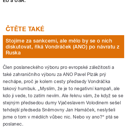
EU a USA.
Stojíme za sankcemi, ale mělo by se o nich
diskutovat, říká Vondráček (ANO) po návratu z
Ruska
Člen poslaneckého výboru pro evropské záležitosti a
také zahraničního výboru za ANO Pavel Plzák prý
nechápe, proč je kolem cesty předsedy Vondráčka
takový humbuk. „Myslím, že je to negativní kampaň, ale
kdo ji vede, to zatím nevím. Ale řeknu vám, že když se se
stejným předsedou dumy Vjačeslavem Volodinem sešel
tehdejší předseda Sněmovny Jan Hamáček, neslyšeli
jsme o tom v médiích vůbec nic. Nebo vy ano?“ ptá se
poslanec.