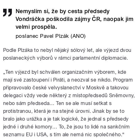
Nemyslím si, že by cesta předsedy
Vondráčka poškodila zájmy ČR, naopak jim
velmi prospěla.
poslanec Pavel Plzák (ANO)
Podle Plzáka to nebyl nějaký sólový let, ale výjezd dvou
poslaneckých výborů v rámci parlamentní diplomacie.
„Ten výjezd byl schválen organizačním výborem, kde
mají své zastoupení i Piráti, a neozval se nikdo. Program
připravovalo české velvyslanectví v Moskvě a takovou
delegaci vždy vede některý z místopředsedů Sněmovny,
nebo sám předseda… Ten se ale musí setkat s
protistranou, která je na stejné úrovni. Jinak by se to
bralo jako urážka a je tak logické, že jednal s předsedy
jedné i druhé komory… To, že jsou to lidé na sankčním
seznamu EU i USA, s tím ale nemá nic společného.“