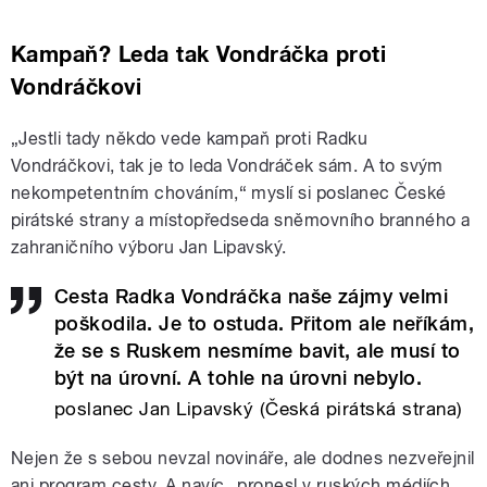
Kampaň? Leda tak Vondráčka proti
Vondráčkovi
„Jestli tady někdo vede kampaň proti Radku
Vondráčkovi, tak je to leda Vondráček sám. A to svým
nekompetentním chováním,“ myslí si
poslanec České
pirátské strany a místopředseda sněmovního branného a
zahraničního výboru Jan Lipavský.
Cesta Radka Vondráčka naše zájmy velmi
poškodila. Je to ostuda. Přitom ale neříkám,
že se s Ruskem nesmíme bavit, ale musí to
být na úrovní. A tohle na úrovni nebylo.
poslanec Jan Lipavský (Česká pirátská strana)
Nejen že s sebou nevzal novináře, ale dodnes nezveřejnil
ani program cesty. A navíc „pronesl v ruských médiích