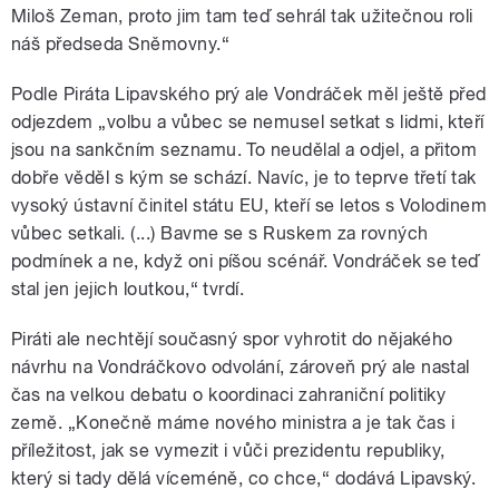
Miloš Zeman, proto jim tam teď sehrál tak užitečnou roli
náš předseda Sněmovny.“
Podle Piráta Lipavského prý ale Vondráček měl ještě před
odjezdem „volbu a vůbec se nemusel setkat s lidmi, kteří
jsou na sankčním seznamu. To neudělal a odjel, a přitom
dobře věděl s kým se schází. Navíc, je to teprve třetí tak
vysoký ústavní činitel státu EU, kteří se letos s Volodinem
vůbec setkali. (...) Bavme se s Ruskem za rovných
podmínek a ne, když oni píšou scénář. Vondráček se teď
stal jen jejich loutkou,“ tvrdí.
Piráti ale nechtějí současný spor vyhrotit do nějakého
návrhu na Vondráčkovo odvolání, zároveň prý ale nastal
čas na velkou debatu o koordinaci zahraniční politiky
země. „Konečně máme nového ministra a je tak čas i
příležitost, jak se vymezit i vůči prezidentu republiky,
který si tady dělá víceméně, co chce,“ dodává Lipavský.