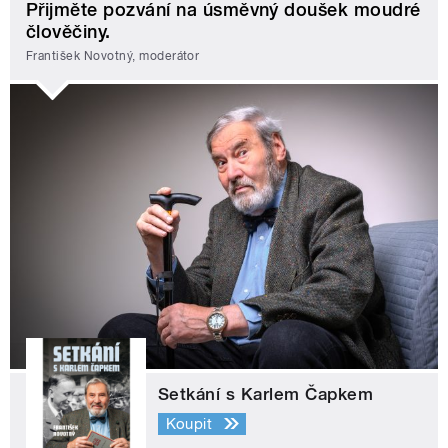
Přijměte pozvání na úsměvný doušek moudré
člověčiny.
František Novotný, moderátor
Setkání s Karlem Čapkem
Koupit