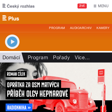
Přejít k hlavnímu obsahu
MENU
ŽIVĚ
PROGRAM
AUDIOARCHIV
KAMERY
Domácí
Program
Pořady
Více
…