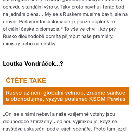
opravdu skandální výroky. Taky proto navrhuji tento bod
na jednání pléna… My se s Ruskem musíme bavit, ale na
úrovni. Parlamentní diplomacie je pouze doplněk té
oficiální české diplomacie.“ To vše ve chvíli, kdy prý
Rusko dlouhodobě odmítá přijmout naše premiéry,
ministry nebo náměstky.
Loutka Vondráček...?
Rusko už není globální velmoc, zrušme sankce
a obchodujme, vyzývá poslanec KSČM Pawlas
„Oni se s námi nebaví a naše vzájemné vztahy jsou
dlouhodobě zmraženy. Jedinou výjimkou je, když se
návštěva uskuteční podle jejich scénáře. Proto tam jezdí