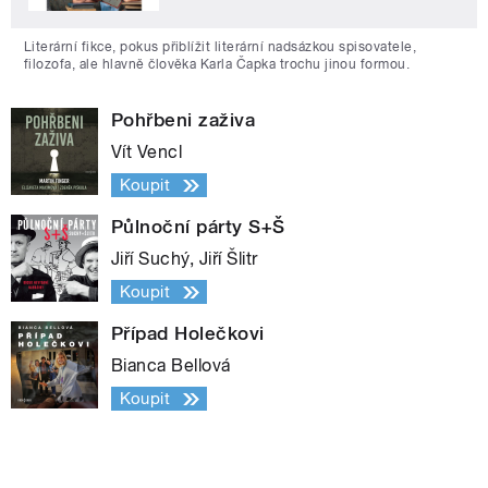
Literární fikce, pokus přiblížit literární nadsázkou spisovatele,
filozofa, ale hlavně člověka Karla Čapka trochu jinou formou.
Pohřbeni zaživa
Vít Vencl
Koupit
Půlnoční párty S+Š
Jiří Suchý, Jiří Šlitr
Koupit
Případ Holečkovi
Bianca Bellová
Koupit