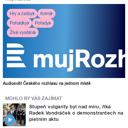
Hry a četby
Krimi
Pohádky
Pořady
Živé vysílání
Audiosvět Českého rozhlasu na jednom místě
MOHLO BY VÁS ZAJÍMAT
Stupeň vulgarity byl nad míru, říká
Radek Vondráček o demonstrantech na
pietním aktu