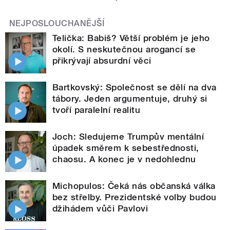
NEJPOSLOUCHANĚJŠÍ
Telička: Babiš? Větší problém je jeho
okolí. S neskutečnou arogancí se
přikrývají absurdní věci
Bartkovský: Společnost se dělí na dva
tábory. Jeden argumentuje, druhý si
tvoří paralelní realitu
Joch: Sledujeme Trumpův mentální
úpadek směrem k sebestřednosti,
chaosu. A konec je v nedohlednu
Michopulos: Čeká nás občanská válka
bez střelby. Prezidentské volby budou
džihádem vůči Pavlovi