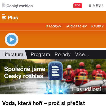
Přejít k hlavnímu obsahu
MENU
ŽIVĚ
PROGRAM
AUDIOARCHIV
KAMERY
Literatura
Program
Pořady
Více
…
Voda, která hoří – proč si přečíst