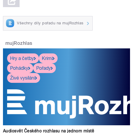
Všechny díly pořadu na mujRozhlas
mujRozhlas
Hry a četby
Krimi
Pohádky
Pořady
Živé vysílání
Audiosvět Českého rozhlasu na jednom místě