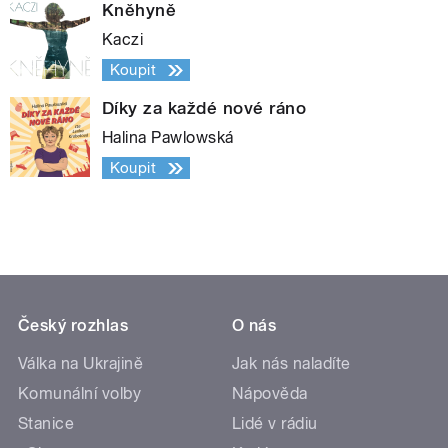
Kněhyně
Kaczi
Koupit
Díky za každé nové ráno
Halina Pawlowská
Koupit
Český rozhlas
O nás
Válka na Ukrajině
Jak nás naladíte
Komunální volby
Nápověda
Stanice
Lidé v rádiu