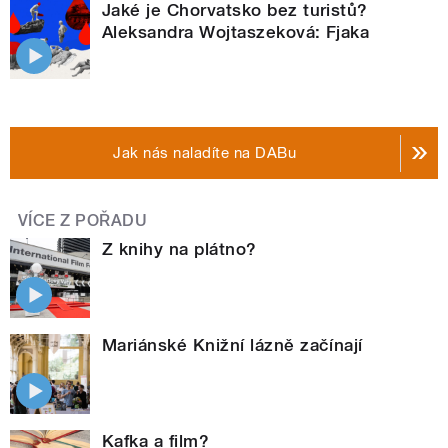
Jaké je Chorvatsko bez turistů?
Aleksandra Wojtaszeková: Fjaka
Jak nás naladíte na DABu
VÍCE Z POŘADU
Z knihy na plátno?
Mariánské Knižní lázně začínají
Kafka a film?