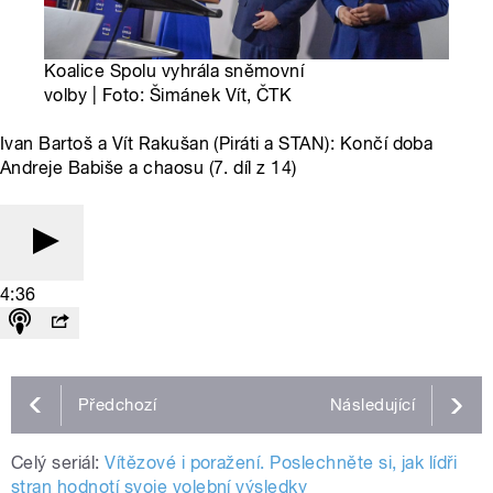
Koalice Spolu vyhrála sněmovní
volby | Foto: Šimánek Vít, ČTK
Ivan Bartoš a Vít Rakušan (Piráti a STAN): Končí doba
Andreje Babiše a chaosu (7. díl z 14)
4:36
Předchozí
Následující
Celý seriál:
Vítězové i poražení. Poslechněte si, jak lídři
stran hodnotí svoje volební výsledky