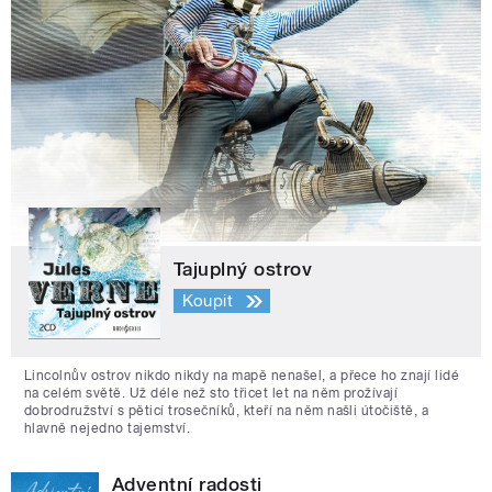
Tajuplný ostrov
Koupit
Lincolnův ostrov nikdo nikdy na mapě nenašel, a přece ho znají lidé
na celém světě. Už déle než sto třicet let na něm prožívají
dobrodružství s pěticí trosečníků, kteří na něm našli útočiště, a
hlavně nejedno tajemství.
Adventní radosti