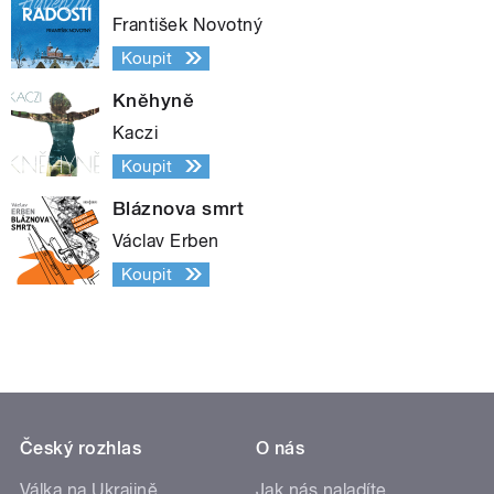
František Novotný
Koupit
Kněhyně
Kaczi
Koupit
Bláznova smrt
Václav Erben
Koupit
Český rozhlas
O nás
Válka na Ukrajině
Jak nás naladíte