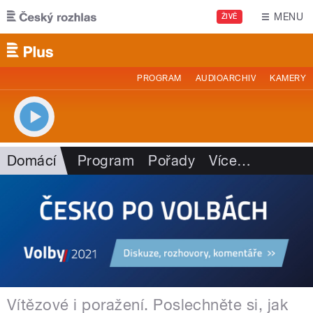
Přejít k hlavnímu obsahu
MENU
ŽIVĚ
PROGRAM
AUDIOARCHIV
KAMERY
Domácí
Program
Pořady
Více
…
Vítězové i poražení. Poslechněte si, jak