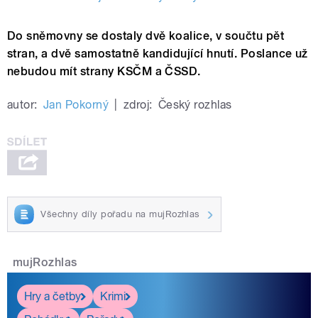
Do sněmovny se dostaly dvě koalice, v součtu pět
stran, a dvě samostatně kandidující hnutí. Poslance už
nebudou mít strany KSČM a ČSSD.
autor:
Jan Pokorný
|
zdroj:
Český rozhlas
Všechny díly pořadu na mujRozhlas
mujRozhlas
Hry a četby
Krimi