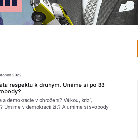
istopad 2022
tráta respektu k druhým. Umíme si po 33
svobody?
 a demokracie v ohrožení? Válkou, krizí,
? Umíme v demokracii žít? A umíme si svobody