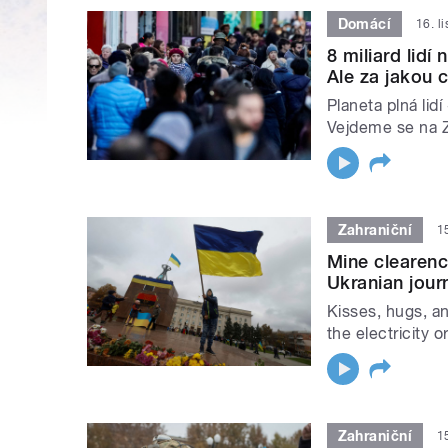
Domácí
16. l
8 miliard lidí
Ale za jakou 
Planeta plná lidí
Vejdeme se na Z
Zahraniční
1
Mine clearenc
Ukranian journ
Kisses, hugs, an
the electricity 
Zahraniční
1