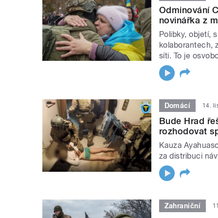
Odminování Ch
novinářka z m
Polibky, objetí,
kolaborantech, z
síti. To je osvo
Domácí
14. l
Bude Hrad ře
rozhodovat sp
Kauza Ayahuasca:
za distribuci ná
Zahraniční
1