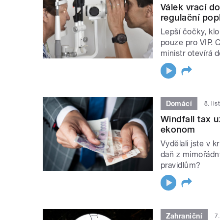
Válek vrací do
regulační popl
Lepší čočky, klo
pouze pro VIP. 
ministr otevírá 
Domácí
8. li
Windfall tax u
ekonom
Vydělali jste v 
daň z mimořádn
pravidlům?
Zahraniční
7