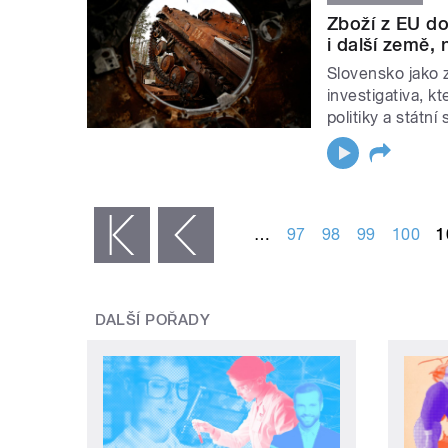
Zboží z EU d
i další země, 
Slovensko jako 
investigativa, k
politiky a státní 
STRÁNKY
…
97
98
99
100
1
« první
‹ předchozí
DALŠÍ POŘADY