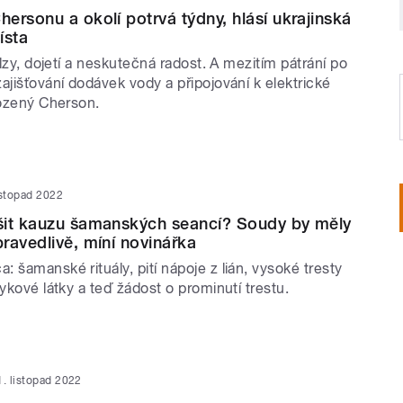
ersonu a okolí potrvá týdny, hlásí ukrajinská
ísta
 slzy, dojetí a neskutečná radost. A mezitím pátrání po
ajišťování dodávek vody a připojování k elektrické
bozený Cherson.
istopad 2022
šit kauzu šamanských seancí? Soudy by měly
ravedlivě, míní novinářka
 šamanské rituály, pití nápoje z lián, vysoké tresty
vykové látky a teď žádost o prominutí trestu.
1. listopad 2022