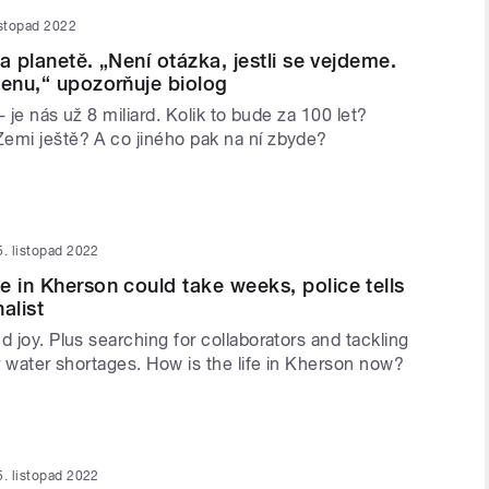
istopad 2022
 na planetě. „Není otázka, jestli se vejdeme.
cenu,“ upozorňuje biolog
 - je nás už 8 miliard. Kolik to bude za 100 let?
emi ještě? A co jiného pak na ní zbyde?
5. listopad 2022
e in Kherson could take weeks, police tells
alist
d joy. Plus searching for collaborators and tackling
or water shortages. How is the life in Kherson now?
5. listopad 2022