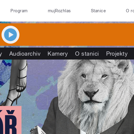
Program
mujRozhlas
Stanice
O r
y
Audioarchiv
Kamery
O stanici
Projekty