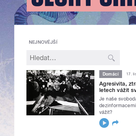
NEJNOVĚJŠÍ
Domácí
17. l
Agresivita, z
letech vážit 
Je naše svoboda
dezinformacemi
vážit?