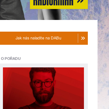
Jak nás naladíte na DABu
O POŘADU