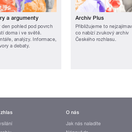
ry a argumenty
Archiv Plus
 den pohled pod povrch
Přibližujeme to nejzajímav
tí doma i ve světě.
co nabízí zvukový archiv
táře, analýzy. Informace,
Českého rozhlasu.
vory a debaty.
zhlas
O nás
ysílání
Jak nás naladíte