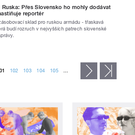
o Ruska: Přes Slovensko ho mohly dodávat
nastiňuje reportér
zásobovací sklad pro ruskou armádu - třaskavá
terá budí rozruch v nejvyšších patrech slovenské
správy.
01
102
103
104
105
…
následující ›
poslední