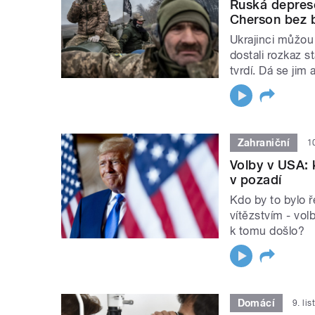
Ruská deprese
Cherson bez 
Ukrajinci můžou 
dostali rozkaz 
tvrdí. Dá se jim 
Zahraniční
1
Volby v USA: 
v pozadí
Kdo by to bylo 
vítězstvím - vol
k tomu došlo?
Domácí
9. li