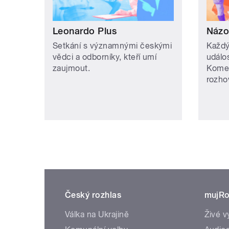
Leonardo Plus
Názo
Setkání s významnými českými
Každý
vědci a odborníky, kteří umí
událos
zaujmout.
Komen
rozho
Český rozhlas
mujRo
Válka na Ukrajině
Živé v