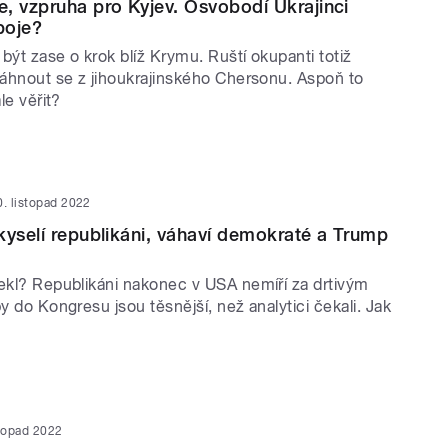
, vzpruha pro Kyjev. Osvobodí Ukrajinci
boje?
být zase o krok blíž Krymu. Ruští okupanti totiž
stáhnout se z jihoukrajinského Chersonu. Aspoň to
ale věřit?
0. listopad 2022
kyselí republikáni, váhaví demokraté a Trump
řekl? Republikáni nakonec v USA nemíří za drtivým
by do Kongresu jsou těsnější, než analytici čekali. Jak
stopad 2022