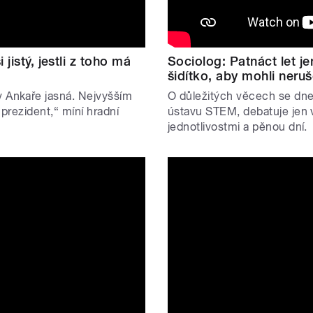
jistý, jestli z toho má
Sociolog: Patnáct let je
šidítko, aby mohli neru
v Ankaře jasná. Nejvyšším
O důležitých věcech se dne
 prezident,“ míní hradní
ústavu STEM, debatuje jen 
jednotlivostmi a pěnou dní.