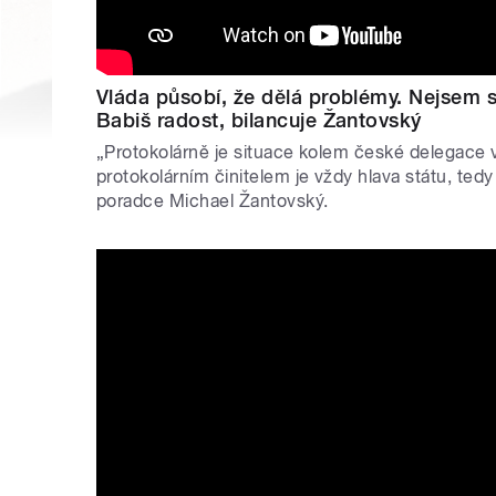
Vláda působí, že dělá problémy. Nejsem si 
Babiš radost, bilancuje Žantovský
„Protokolárně je situace kolem české delegace 
protokolárním činitelem je vždy hlava státu, tedy
poradce Michael Žantovský.