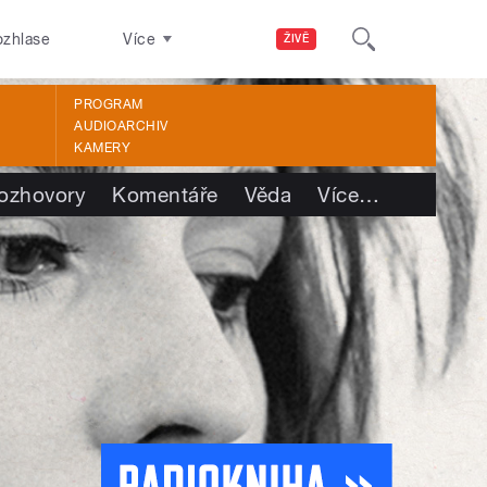
ozhlase
Více
ŽIVĚ
PROGRAM
AUDIOARCHIV
KAMERY
ozhovory
Komentáře
Věda
Více
…