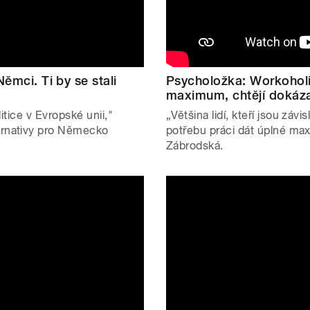
ěmci. Ti by se stali
Psycholožka: Workoholis
maximum, chtějí dokázat
litice v Evropské unii,"
„Většina lidí, kteří jsou závi
ernativy pro Německo
potřebu práci dát úplné ma
Zábrodská.