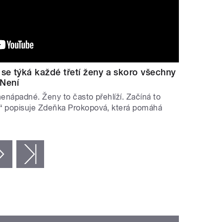
 se týká každé třetí ženy a skoro všechny
 Není
nenápadné. Ženy to často přehlíží. Začíná to
 popisuje Zdeňka Prokopová, která pomáhá
následující ›
poslední »