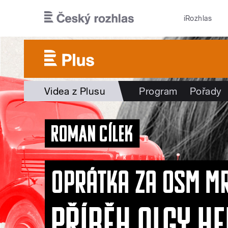
Přejít k hlavnímu obsahu
iRozhlas
Videa z Plusu
Program
Pořady