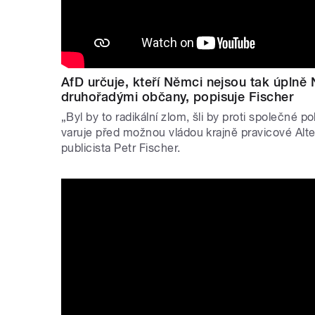
AfD určuje, kteří Němci nejsou tak úplně N
druhořadými občany, popisuje Fischer
„Byl by to radikální zlom, šli by proti společné po
varuje před možnou vládou krajně pravicové Alt
publicista Petr Fischer.