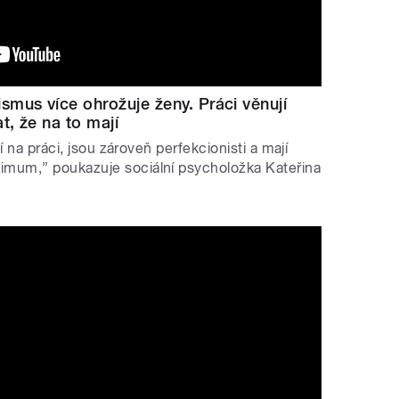
mus více ohrožuje ženy. Práci věnují
, že na to mají
slí na práci, jsou zároveň perfekcionisti a mají
ximum,” poukazuje sociální psycholožka Kateřina