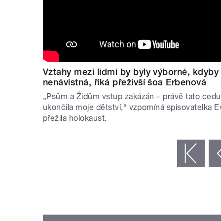
Vztahy mezi lidmi by byly výborné, kdyby 
nenávistná, říká přeživší šoa Erbenová
„Psům a Židům vstup zakázán – právě tato cedul
ukončila moje dětství,“ vzpomíná spisovatelka E
přežila holokaust.
STRÁNKY
« první
‹ předchozí