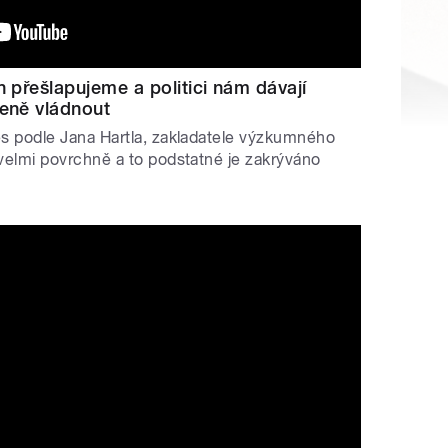
n přešlapujeme a politici nám dávají
šeně vládnout
s podle Jana Hartla, zakladatele výzkumného
velmi povrchně a to podstatné je zakrýváno