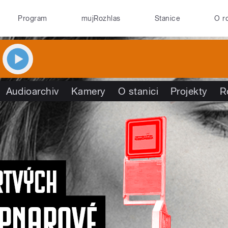
Program
mujRozhlas
Stanice
O r
Audioarchiv
Kamery
O stanici
Projekty
R