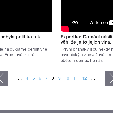
nebyla politika tak
Expertka: Domácí násilí
věří, že je to jejich vina.
e na cukrárně definitivně
„První příznaky jsou někdy 
va Erbenová, která
psychickým znevažováním,“
obětem domácího násilí.
…
4
5
6
7
8
9
10
11
12
…