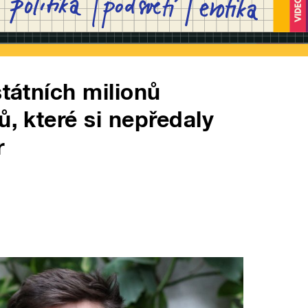
státních milionů
ů, které si nepředaly
r