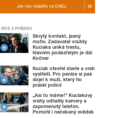
Jak nás naladíte na DABu
VÍCE Z POŘADU
Skrytý kontakt, jasný
motiv. Zadavatel vraždy
Kuciaka uniká trestu,
hlavním podezřelým je dál
Kočner
Kuciak otevřel dveře a vrah
vystřelil. Pro peníze si pak
dojel k muži, který ho
práskl policii
„Asi to máme!“ Kuciakovy
vrahy odhalily kamery a
zapomenutý telefon.
Pomohl i nečekaný svědek