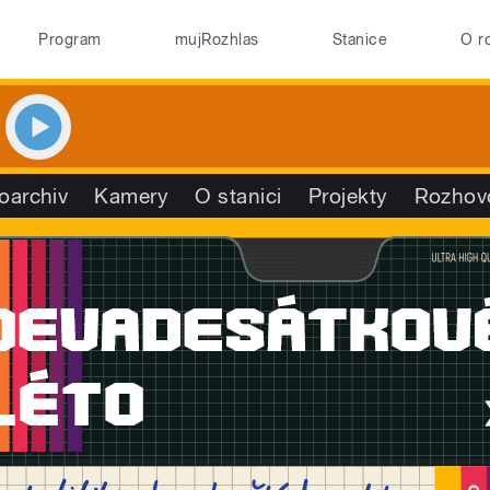
Program
mujRozhlas
Stanice
O r
oarchiv
Kamery
O stanici
Projekty
Rozhov