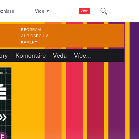
ozhlase
Více
ŽIVĚ
PROGRAM
AUDIOARCHIV
KAMERY
ory
Komentáře
Věda
Více
…