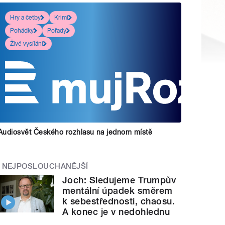
Hry a četby
Krimi
Pohádky
Pořady
Živé vysílání
Audiosvět Českého rozhlasu na jednom místě
NEJPOSLOUCHANĚJŠÍ
Joch: Sledujeme Trumpův
mentální úpadek směrem
k sebestřednosti, chaosu.
A konec je v nedohlednu