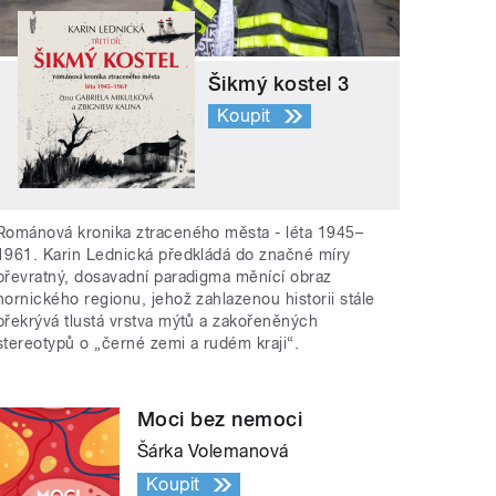
Šikmý kostel 3
Koupit
Románová kronika ztraceného města - léta 1945–
1961. Karin Lednická předkládá do značné míry
převratný, dosavadní paradigma měnící obraz
hornického regionu, jehož zahlazenou historii stále
překrývá tlustá vrstva mýtů a zakořeněných
stereotypů o „černé zemi a rudém kraji“.
Moci bez nemoci
Šárka Volemanová
Koupit