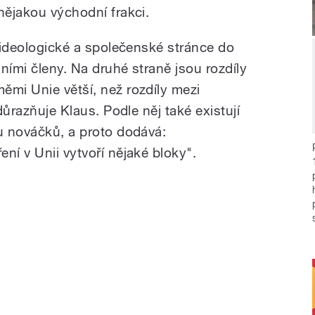
nějakou východní frakci.
, ideologické a společenské stránce do
ními členy. Na druhé straně jsou rozdíly
ěmi Unie větší, než rozdíly mezi
zdůrazňuje Klaus. Podle něj také existují
ou nováčků, a proto dodává:
ní v Unii vytvoří nějaké bloky".