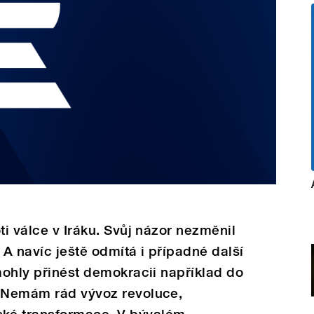
ti válce v Iráku. Svůj názor nezměnil
. A navíc ještě odmítá i případné další
 mohly přinést demokracii například do
 "Nemám rád vývoz revoluce,