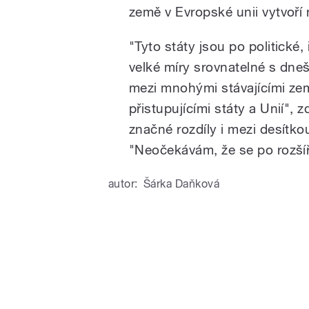
země v Evropské unii vytvoří 
"Tyto státy jsou po politické
velké míry srovnatelné s dneš
mezi mnohými stávajícími zem
přistupujícími státy a Unií", 
značné rozdíly i mezi desítk
"Neočekávám, že se po rozšíře
autor:
Šárka Daňková