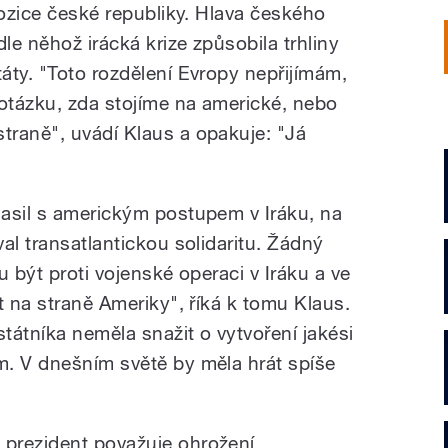
pozice české republiky. Hlava českého
le něhož irácká krize způsobila trhliny
áty. "Toto rozdělení Evropy nepřijímám,
otázku, zda stojíme na americké, nebo
raně", uvádí Klaus a opakuje: "Já
asil s americkým postupem v Iráku, na
al transatlantickou solidaritu. Žádný
u být proti vojenské operaci v Iráku a ve
t na straně Ameriky", říká k tomu Klaus.
tátníka neměla snažit o vytvoření jakési
m. V dnešním světě by měla hrát spíše
prezident považuje ohrožení