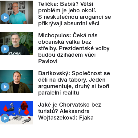
Telička: Babiš? Větší
problém je jeho okolí.
S neskutečnou arogancí se
přikrývají absurdní věci
Michopulos: Čeká nás
občanská válka bez
střelby. Prezidentské volby
budou džihádem vůči
Pavlovi
Bartkovský: Společnost se
dělí na dva tábory. Jeden
argumentuje, druhý si tvoří
paralelní realitu
Jaké je Chorvatsko bez
turistů? Aleksandra
Wojtaszeková: Fjaka