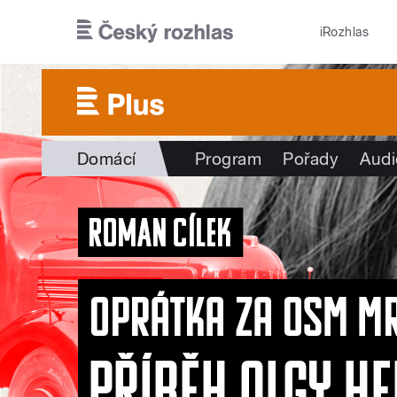
Přejít k hlavnímu obsahu
iRozhlas
Domácí
Program
Pořady
Audi