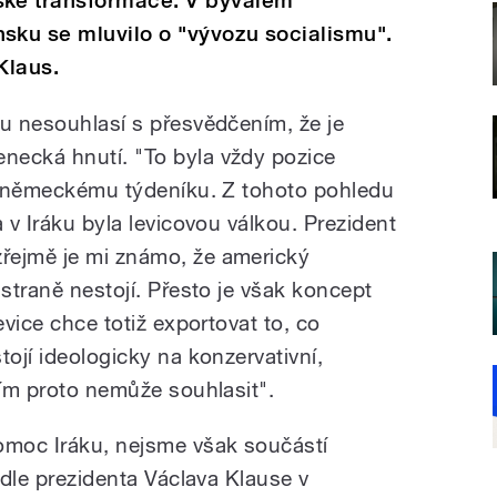
ké transformace. V bývalém
ku se mluvilo o "vývozu socialismu".
Klaus.
tu nesouhlasí s přesvědčením, že je
necká hnutí. "To byla vždy pozice
je německému týdeníku. Z tohoto pohledu
a v Iráku byla levicovou válkou. Prezident
řejmě je mi známo, že americký
 straně nestojí. Přesto je však koncept
evice chce totiž exportovat to, co
tojí ideologicky na konzervativní,
tím proto nemůže souhlasit".
moc Iráku, nejsme však součástí
podle prezidenta Václava Klause v