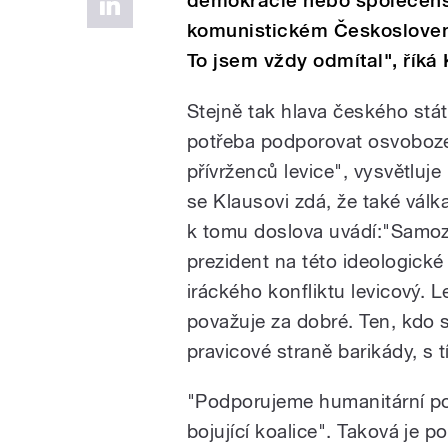
demokracie nebo společens
komunistickém Českoslovens
To jsem vždy odmítal", říká 
Stejně tak hlava českého stá
potřeba podporovat osvoboze
přívrženců levice", vysvětlu
se Klausovi zdá, že také válk
k tomu doslova uvádí:"Samoz
prezident na této ideologické
iráckého konfliktu levicový. L
považuje za dobré. Ten, kdo s
pravicové straně barikády, s 
"Podporujeme humanitární po
bojující koalice". Taková je 