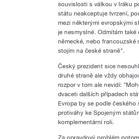
souvislosti s válkou v Iráku 
státu neakceptuje tvrzení, pod
mezi některými evropskými st
je nesmyslné. Odmítám také 
německé, nebo francouzské st
stojím na české straně".
Český prezident sice nesouhl
druhé straně ale vždy obhajov
rozpor v tom ale nevidí: "Moh
dvaceti dalších případech stá
Evropa by se podle českého s
protiváhy ke Spojeným států
komplementární roli.
Za opravdový problém potom 