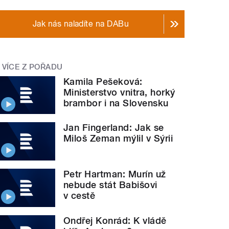
Jak nás naladíte na DABu
VÍCE Z POŘADU
Kamila Pešeková:
Ministerstvo vnitra, horký
brambor i na Slovensku
Jan Fingerland: Jak se
Miloš Zeman mýlil v Sýrii
Petr Hartman: Murín už
nebude stát Babišovi
v cestě
Ondřej Konrád: K vládě