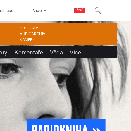
ozhlase
Více
ŽIVĚ
PROGRAM
AUDIOARCHIV
KAMERY
ory
Komentáře
Věda
Více
…