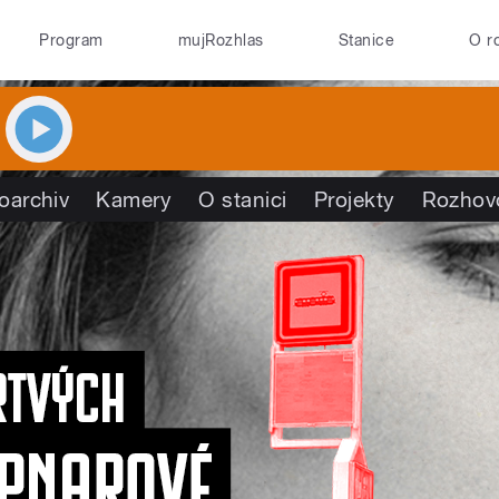
Program
mujRozhlas
Stanice
O r
oarchiv
Kamery
O stanici
Projekty
Rozhov