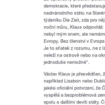
demokracie, které představuj
nadnárodního státu na Staré
týdeníku Die Zeit, zda pro ně
noční můru, Klaus odpovídá:
nebyl mým snem, ale nemáme a
Evropy. Bez členství v Evrop
Je to sňatek z rozumu, ne z l
neleží na ostrově nebo na okr
jednoduše nemožné".
Václav Klaus je přesvědčen, ž
například Lisabon nebo Dublin
jakési oficiální potvrzení, že
vyspělá a bezproblémová země
spolu s dalšími devíti státy.