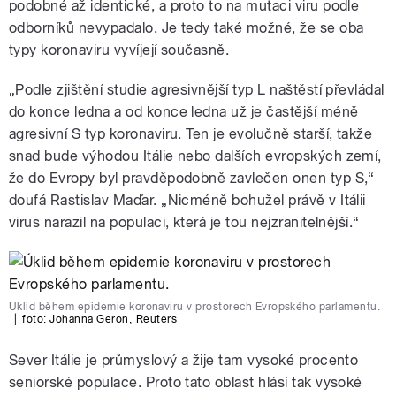
podobné až identické, a proto to na mutaci viru podle
odborníků nevypadalo. Je tedy také možné, že se oba
typy koronaviru vyvíjejí současně.
„Podle zjištění studie agresivnější typ L naštěstí převládal
do konce ledna a od konce ledna už je častější méně
agresivní S typ koronaviru. Ten je evolučně starší, takže
snad bude výhodou Itálie nebo dalších evropských zemí,
že do Evropy byl pravděpodobně zavlečen onen typ S,“
doufá Rastislav Maďar. „Nicméně bohužel právě v Itálii
virus narazil na populaci, která je tou nejzranitelnější.“
Úklid během epidemie koronaviru v prostorech Evropského parlamentu.
|
foto:
Johanna Geron
,
Reuters
Sever Itálie je průmyslový a žije tam vysoké procento
seniorské populace. Proto tato oblast hlásí tak vysoké