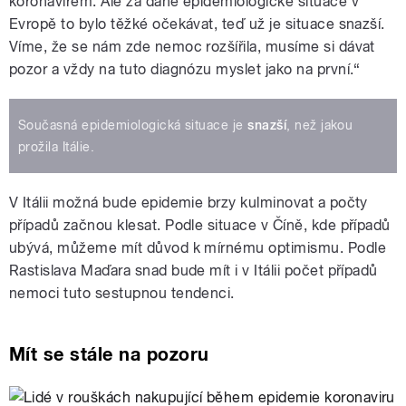
koronavirem. Ale za dané epidemiologické situace v
Evropě to bylo těžké očekávat, teď už je situace snazší.
Víme, že se nám zde nemoc rozšířila, musíme si dávat
pozor a vždy na tuto diagnózu myslet jako na první.“
Současná epidemiologická situace je
snazší
, než jakou
prožila Itálie.
V Itálii možná bude epidemie brzy kulminovat a počty
případů začnou klesat. Podle situace v Číně, kde případů
ubývá, můžeme mít důvod k mírnému optimismu. Podle
Rastislava Maďara snad bude mít i v Itálii počet případů
nemoci tuto sestupnou tendenci.
Mít se stále na pozoru