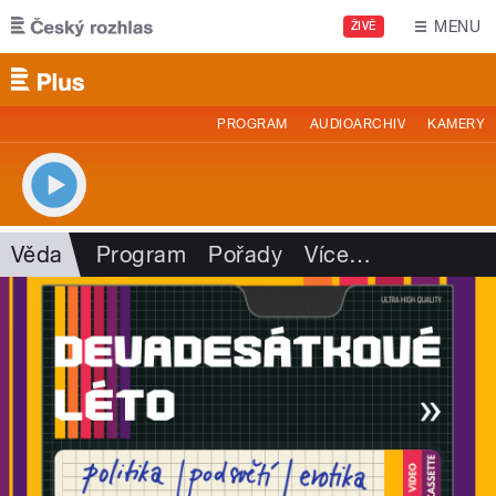
Přejít k hlavnímu obsahu
MENU
ŽIVĚ
PROGRAM
AUDIOARCHIV
KAMERY
Věda
Program
Pořady
Více
…