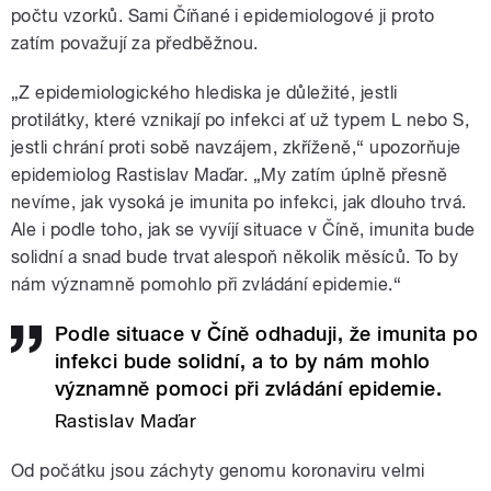
počtu vzorků. Sami Číňané i epidemiologové ji proto
zatím považují za předběžnou.
„Z epidemiologického hlediska je důležité, jestli
protilátky, které vznikají po infekci ať už typem L nebo S,
jestli chrání proti sobě navzájem, zkříženě,“ upozorňuje
epidemiolog Rastislav Maďar. „My zatím úplně přesně
nevíme, jak vysoká je imunita po infekci, jak dlouho trvá.
Ale i podle toho, jak se vyvíjí situace v Číně, imunita bude
solidní a snad bude trvat alespoň několik měsíců. To by
nám významně pomohlo při zvládání epidemie.“
Podle situace v Číně odhaduji, že imunita po
infekci bude solidní, a to by nám mohlo
významně pomoci při zvládání epidemie.
Rastislav Maďar
Od počátku jsou záchyty genomu koronaviru velmi