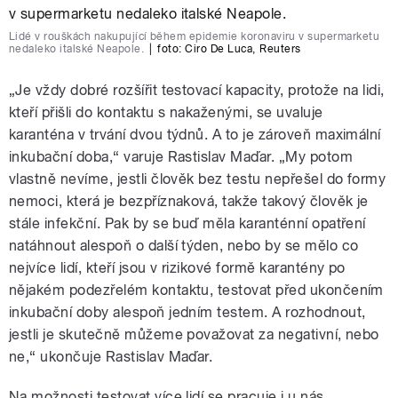
Lidé v rouškách nakupující během epidemie koronaviru v supermarketu
nedaleko italské Neapole.
|
foto:
Ciro De Luca
,
Reuters
„Je vždy dobré rozšířit testovací kapacity, protože na lidi,
kteří přišli do kontaktu s nakaženými, se uvaluje
karanténa v trvání dvou týdnů. A to je zároveň maximální
inkubační doba,“ varuje Rastislav Maďar. „My potom
vlastně nevíme, jestli člověk bez testu nepřešel do formy
nemoci, která je bezpříznaková, takže takový člověk je
stále infekční. Pak by se buď měla karanténní opatření
natáhnout alespoň o další týden, nebo by se mělo co
nejvíce lidí, kteří jsou v rizikové formě karantény po
nějakém podezřelém kontaktu, testovat před ukončením
inkubační doby alespoň jedním testem. A rozhodnout,
jestli je skutečně můžeme považovat za negativní, nebo
ne,“ ukončuje Rastislav Maďar.
Na možnosti testovat více lidí se pracuje i u nás.