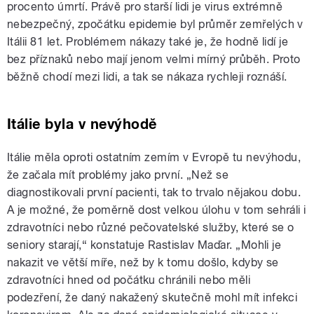
procento úmrtí. Právě pro starší lidi je virus extrémně
nebezpečný, zpočátku epidemie byl průměr zemřelých v
Itálii 81 let. Problémem nákazy také je, že hodně lidí je
bez příznaků nebo mají jenom velmi mírný průběh. Proto
běžně chodí mezi lidi, a tak se nákaza rychleji roznáší.
Itálie byla v nevýhodě
Itálie měla oproti ostatním zemím v Evropě tu nevýhodu,
že začala mít problémy jako první. „Než se
diagnostikovali první pacienti, tak to trvalo nějakou dobu.
A je možné, že poměrně dost velkou úlohu v tom sehráli i
zdravotníci nebo různé pečovatelské služby, které se o
seniory starají,“ konstatuje Rastislav Maďar. „Mohli je
nakazit ve větší míře, než by k tomu došlo, kdyby se
zdravotníci hned od počátku chránili nebo měli
podezření, že daný nakažený skutečně mohl mít infekci