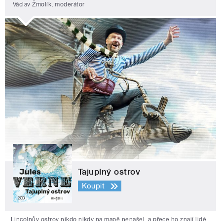
Václav Žmolík, moderátor
Tajuplný ostrov
Koupit
Lincolnův ostrov nikdo nikdy na mapě nenašel, a přece ho znají lidé