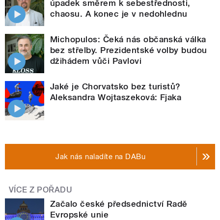
úpadek směrem k sebestřednosti,
chaosu. A konec je v nedohlednu
Michopulos: Čeká nás občanská válka
bez střelby. Prezidentské volby budou
džihádem vůči Pavlovi
Jaké je Chorvatsko bez turistů?
Aleksandra Wojtaszeková: Fjaka
Jak nás naladíte na DABu
VÍCE Z POŘADU
Začalo české předsednictví Radě
Evropské unie