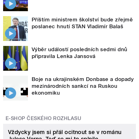
Příštím ministrem školství bude zřejmě
poslanec hnutí STAN Vladimír Balaš
Výběr událostí posledních sedmi dnů
připravila Lenka Jansová
Boje na ukrajinském Donbase a dopady
mezinárodních sankcí na Ruskou
ekonomiku
E-SHOP ČESKÉHO ROZHLASU
Vždycky jsem si přál ocitnout se v románu
Julese Verna. Teď se mi to splnilo.