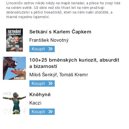
Lincolnův ostrov nikdo nikdy na mapě nenašel, a přece ho znají lidé
na celém světě. Už déle než sto třicet let na něm prožívají
dobrodružství s pěticí trosečníků, kteří na něm našli útočiště, a
hlavně nejedno tajemství.
Setkání s Karlem Čapkem
František Novotný
Koupit
100+25 brněnských kuriozit, absurdit
a bizarností
Miloš Šenkýř, Tomáš Kremr
Koupit
Kněhyně
Kaczi
Koupit