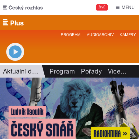
Přejít k hlavnímu obsahu
MENU
ŽIVĚ
PROGRAM
AUDIOARCHIV
KAMERY
Aktuální dění
Program
Pořady
Více
…