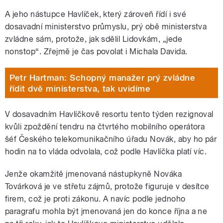
A jeho nástupce Havlíček, který zároveň řídí i své
dosavadní ministerstvo průmyslu, prý obě ministerstva
zvládne sám, protože, jak sdělil Lidovkám, „jede
nonstop“. Zřejmě je čas povolat i Michala Davida.
Petr Hartman: Schopný manažer prý zvládne
řídit dvě ministerstva, tak uvidíme
V dosavadním Havlíčkově resortu tento týden rezignoval
kvůli zpoždění tendru na čtvrtého mobilního operátora
šéf Českého telekomunikačního úřadu Novák, aby ho pár
hodin na to vláda odvolala, což podle Havlíčka platí víc.
Jenže okamžitě jmenovaná nástupkyně Nováka
Továrková je ve střetu zájmů, protože figuruje v desítce
firem, což je proti zákonu. A navíc podle jednoho
paragrafu mohla být jmenovaná jen do konce října a ne