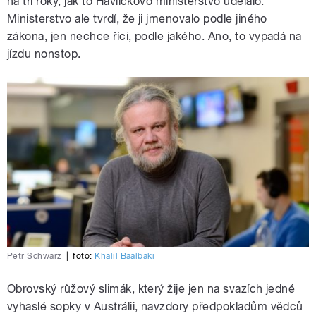
na tři roky, jak to Havlíčkovo ministerstvo udělalo.
Ministerstvo ale tvrdí, že ji jmenovalo podle jiného
zákona, jen nechce říci, podle jakého. Ano, to vypadá na
jízdu nonstop.
Petr Schwarz
|
foto:
Khalil Baalbaki
Obrovský růžový slimák, který žije jen na svazích jedné
vyhaslé sopky v Austrálii, navzdory předpokladům vědců