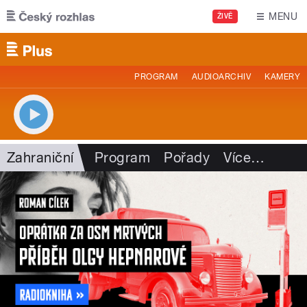
Přejít k hlavnímu obsahu
MENU
ŽIVĚ
PROGRAM
AUDIOARCHIV
KAMERY
Zahraniční
Program
Pořady
Více
…