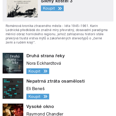
Šikmý kostel 3
Koupit
Románová kronika ztraceného města - léta 1945–1961. Karin
Lednická předkládá do značné míry převratný, dosavadní paradigma
měnící obraz hornického regionu, jehož zahlazenou historii stále
překrývá tlustá vrstva mýtů a zakořeněných stereotypů o „černé
zemi a rudém kraji“.
Druhá strana řeky
Nora Eckhardtová
Koupit
Nepatrná ztráta osamělosti
Eli Beneš
Koupit
Vysoké okno
Raymond Chandler