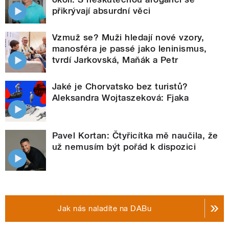
přikrývají absurdní věci
Vzmuž se? Muži hledají nové vzory,
manosféra je passé jako leninismus,
tvrdí Jarkovská, Maňák a Petr
Jaké je Chorvatsko bez turistů?
Aleksandra Wojtaszeková: Fjaka
Pavel Kortan: Čtyřicítka mě naučila, že
už nemusím být pořád k dispozici
Jak nás naladíte na DABu