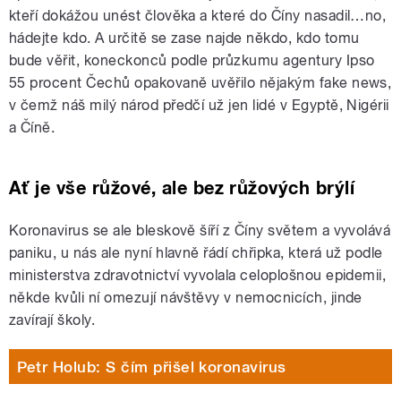
kteří dokážou unést člověka a které do Číny nasadil…no,
hádejte kdo. A určitě se zase najde někdo, kdo tomu
bude věřit, koneckonců podle průzkumu agentury Ipso
55 procent Čechů opakovaně uvěřilo nějakým fake news,
v čemž náš milý národ předčí už jen lidé v Egyptě, Nigérii
a Číně.
Ať je vše růžové, ale bez růžových brýlí
Koronavirus se ale bleskově šíří z Číny světem a vyvolává
paniku, u nás ale nyní hlavně řádí chřipka, která už podle
ministerstva zdravotnictví vyvolala celoplošnou epidemii,
někde kvůli ní omezují návštěvy v nemocnicích, jinde
zavírají školy.
Petr Holub: S čím přišel koronavirus