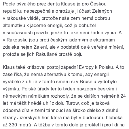
Podle bývalého prezidenta Klause je pro Českou
republiku nebezpečná a ohrožuje ji účast Zelených
v rakouské vládě, protože naše zem nemá dobrou
alternativu k jaderné energii, což je bohužel
v současnosti pravda, jenže to také není žádná výhra. A
v Rakousku jsou proti českým jaderným elektrárnám
zdaleka nejen Zelení, ale v podstatě celé veřejné mínění,
protože se jich Rakušané prostě bojí.
Klaus také kritizoval postoj západní Evropy k Polsku. A to
zase říká, že nemá alternativu k tomu, aby energii
vyrábělo z uhlí a v tomto směru si v Bruselu vydobylo
výjimku. Polské úřady tento týden navzdory českým i
německým námitkám rozhodly, že se dalších nejméně 24
let má těžit hnědé uhlí z dolu Turow, což je taková
odporná díra v zemi táhnoucí se široko daleko z druhé
strany Jizerských hor, která má být v budoucnu hluboká
až 330 metrů. A těžba v tomto dole je prokletí i pro lidi na