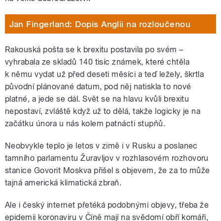
Jan Fingerland: Dopis Anglii na rozloučenou
Rakouská pošta se k brexitu postavila po svém –
vyhrabala ze skladů 140 tisíc známek, které chtěla
k němu vydat už před deseti měsíci a teď ležely, škrtla
původní plánované datum, pod něj natiskla to nové
platné, a jede se dál. Svět se na hlavu kvůli brexitu
nepostaví, zvláště když už to dělá, takže logicky je na
začátku února u nás kolem patnácti stupňů.
Neobvykle teplo je letos v zimě i v Rusku a poslanec
tamního parlamentu Žuravljov v rozhlasovém rozhovoru
stanice Govorit Moskva přišel s objevem, že za to může
tajná americká klimatická zbraň.
Ale i český internet přetéká podobnými objevy, třeba že
epidemii koronaviru v Číně mají na svědomí obří komáři,