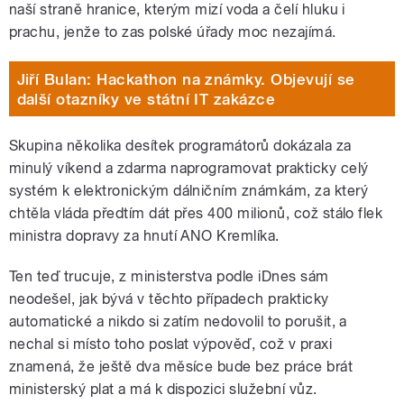
naší straně hranice, kterým mizí voda a čelí hluku i
prachu, jenže to zas polské úřady moc nezajímá.
Jiří Bulan: Hackathon na známky. Objevují se
další otazníky ve státní IT zakázce
Skupina několika desítek programátorů dokázala za
minulý víkend a zdarma naprogramovat prakticky celý
systém k elektronickým dálničním známkám, za který
chtěla vláda předtím dát přes 400 milionů, což stálo flek
ministra dopravy za hnutí ANO Kremlíka.
Ten teď trucuje, z ministerstva podle iDnes sám
neodešel, jak bývá v těchto případech prakticky
automatické a nikdo si zatím nedovolil to porušit, a
nechal si místo toho poslat výpověď, což v praxi
znamená, že ještě dva měsíce bude bez práce brát
ministerský plat a má k dispozici služební vůz.