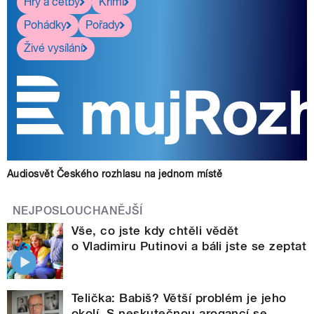
Hry a četby
Krimi
Pohádky
Pořady
Živé vysílání
Audiosvět Českého rozhlasu na jednom místě
NEJPOSLOUCHANĚJŠÍ
Vše, co jste kdy chtěli vědět
o Vladimiru Putinovi a báli jste se zeptat
Telička: Babiš? Větší problém je jeho
okolí. S neskutečnou arogancí se