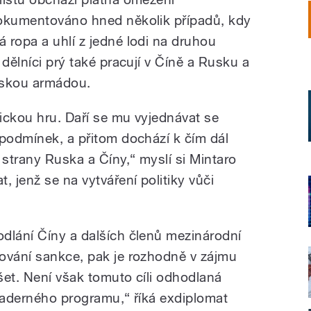
dokumentováno hned několik případů, kdy
 ropa a uhlí z jedné lodi na druhou
 dělníci prý také pracují v Číně a Rusku a
rskou armádou.
ickou hru. Daří se mu vyjednávat se
 podmínek, a přitom dochází k čím dál
strany Ruska a Číny,“ myslí si Mintaro
, jenž se na vytváření politiky vůči
dlání Číny a dalších členů mezinárodní
ování sankce, pak je rozhodně v zájmu
šet. Není však tomuto cíli odhodlaná
 jaderného programu,“ říká exdiplomat