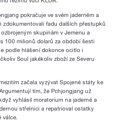
ního režimu vůči KLDR.
ongjang pokračuje ve svém jaderném a
 zdokumentovali řadu dalších přestupků
ě ozbrojeným skupinám v Jemenu a
řes 100 milionů dolarů za období šesti
e podle hlášení dokonce ocitlo i
ačkoliv Soul jakékoliv zboží ze Severu
 mezitím začala vyzývat Spojené státy ke
 Argumentují tím, že Pchjongjang už
když vyhlásil moratorium na jaderné a
ernou střelnici a repatrioval ostatky
 válce.