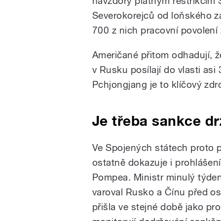
navzdory platným restrikcím 
Severokorejců od loňského zá
700 z nich pracovní povolení 
Američané přitom odhadují, ž
v Rusku posílají do vlasti asi
Pchjongjang je to klíčový zdr
Je třeba sankce dr
Ve Spojených státech proto p
ostatně dokazuje i prohlášen
Pompea
. Ministr minulý týd
varoval Rusko a Čínu před os
přišla ve stejné době jako pr