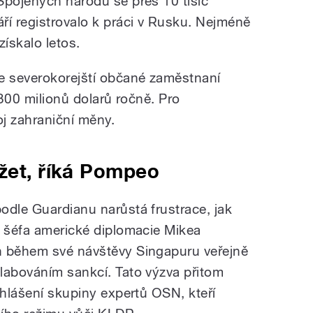
Spojených národů se přes 10 tisíc
ří registrovalo k práci v Rusku. Nejméně
získalo letos.
e severokorejští občané zaměstnaní
 300 milionů dolarů ročně. Pro
oj zahraniční měny.
žet, říká Pompeo
odle Guardianu narůstá frustrace, jak
í šéfa americké diplomacie Mikea
en během své návštěvy Singapuru veřejně
labováním sankcí. Tato výzva přitom
ohlášení skupiny expertů OSN, kteří