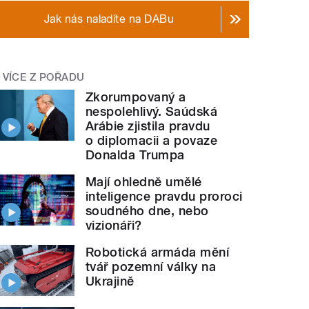
Jak nás naladíte na DABu
VÍCE Z POŘADU
Zkorumpovaný a
nespolehlivý. Saúdská
Arábie zjistila pravdu
o diplomacii a povaze
Donalda Trumpa
Mají ohledně umělé
inteligence pravdu proroci
soudného dne, nebo
vizionáři?
Robotická armáda mění
tvář pozemní války na
Ukrajině