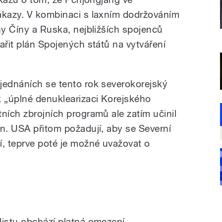
ákazy. V kombinaci s laxním dodržováním
ny Číny a Ruska, nejbližších spojenců
ařit plán Spojených států na vytváření
jednáních se tento rok severokorejský
 „úplné denuklearizaci Korejského
ních zbrojních programů ale zatím učinil
an. USA přitom požadují, aby se Severní
í, teprve poté je možné uvažovat o
listu obchází platná omezení