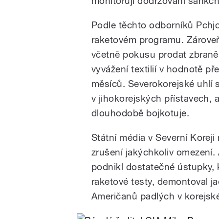
monitorují dodržování sankč
Podle těchto odborníků Pchj
raketovém programu. Zároveň
včetně pokusu prodat zbran
vyvážení textilií v hodnotě p
měsíců. Severokorejské uhlí s
v jihokorejských přístavech, 
dlouhodobě bojkotuje.
Státní média v Severní Koreji
zrušení jakýchkoliv omezení.
podnikl dostatečné ústupky, 
raketové testy, demontoval jad
Američanů padlých v korejské