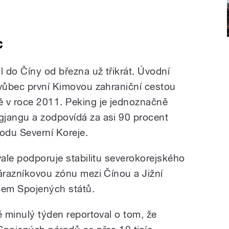
c
l do Číny od března už třikrát. Úvodní
 vůbec první Kimovou zahraniční cestou
ě v roce 2011. Peking je jednoznačně
gjangu a zodpovídá za asi 90 procent
odu Severní Koreje.
vale podporuje stabilitu severokorejského
nárazníkovou zónu mezi Čínou a Jižní
cem Spojených států.
é minulý týden reportoval o tom, že