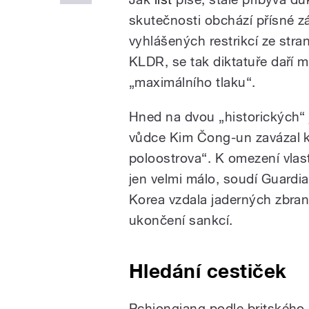
skutečnosti obchází přísné z
vyhlášených restrikcí ze stra
KLDR, se tak diktatuře daří m
„maximálního tlaku“.
Hned na dvou „historických“ 
vůdce Kim Čong-un zavázal k
poloostrova“. K omezení vlast
jen velmi málo, soudí Guardi
Korea vzdala jaderných zbran
ukončení sankcí.
Hledání cestiček
Pchjongjang podle britského 