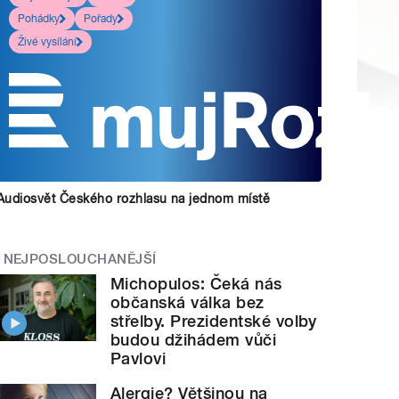
Pohádky
Pořady
Živé vysílání
Audiosvět Českého rozhlasu na jednom místě
NEJPOSLOUCHANĚJŠÍ
Michopulos: Čeká nás
občanská válka bez
střelby. Prezidentské volby
budou džihádem vůči
Pavlovi
Alergie? Většinou na