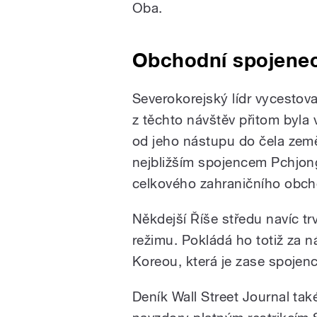
Oba.
Obchodní spojene
Severokorejský lídr vycestova
z těchto návštěv přitom byla
od jeho nástupu do čela zem
nejbližším spojencem Pchjon
celkového zahraničního obch
Někdejší Říše středu navíc tr
režimu. Pokládá ho totiž za 
Koreou, která je zase spojen
Deník Wall Street Journal tak