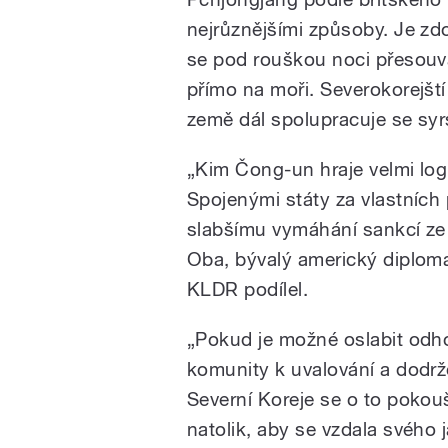
nejrůznějšími způsoby. Je z
se pod rouškou noci přesouvá
přímo na moři. Severokorejští
země dál spolupracuje se sy
„Kim Čong-un hraje velmi log
Spojenými státy za vlastních
slabšímu vymáhání sankcí ze 
Oba, bývalý americký diplomat
KLDR podílel.
„Pokud je možné oslabit odho
komunity k uvalování a dodrž
Severní Koreje se o to pokou
natolik, aby se vzdala svého