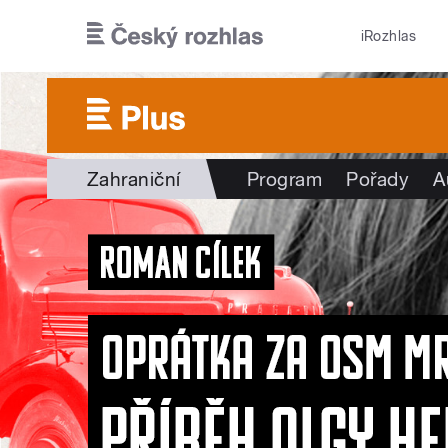
Přejít k hlavnímu obsahu
iRozhlas
Zahraniční
Program
Pořady
A