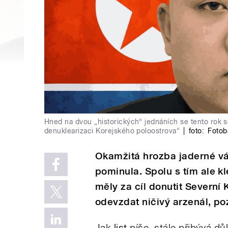
Hned na dvou „historických“ jednáních se tento rok 
denuklearizaci Korejského poloostrova“
|
foto:
Fotob
Okamžitá hrozba jaderné vá
pominula. Spolu s tím ale k
měly za cíl donutit Severní
odevzdat ničivý arzenál, p
Jak
list
píše, stále přibývá d