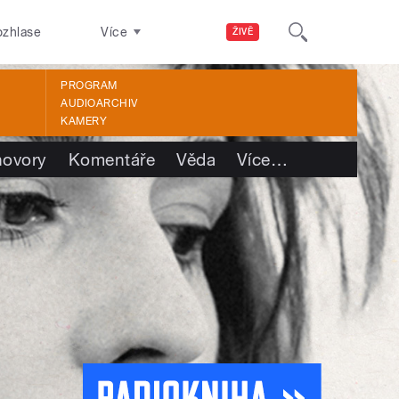
ozhlase
Více
ŽIVĚ
PROGRAM
AUDIOARCHIV
KAMERY
ovory
Komentáře
Věda
Více
…