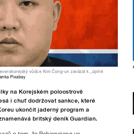
severokorejský vůdce Kim Čong-un zavázal k „úplné
anka Pixabay
lky na Korejském poloostrově
lesá i chuť dodržovat sankce, které
 Koreu ukončit jaderný program a
oznamenává britský deník Guardian.
ůkazů o tom, že Pchjongjang ve