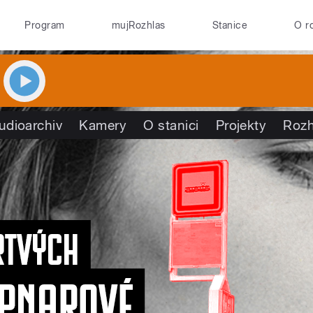
Program
mujRozhlas
Stanice
O r
udioarchiv
Kamery
O stanici
Projekty
Rozh