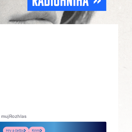
mujRozhlas
Hry a četby
Krimi