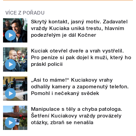
VÍCE Z POŘADU
Skrytý kontakt, jasný motiv. Zadavatel
vraždy Kuciaka uniká trestu, hlavním
podezřelým je dál Kočner
Kuciak otevřel dveře a vrah vystřelil.
Pro peníze si pak dojel k muži, který ho
práskl policii
„Asi to máme!“ Kuciakovy vrahy
odhalily kamery a zapomenutý telefon.
Pomohl i nečekaný svědek
Manipulace s těly a chyba patologa.
Šetření Kuciakovy vraždy provázely
otázky, zbraň se nenašla