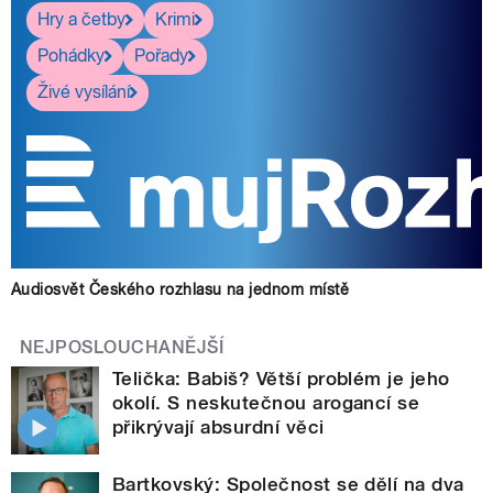
Hry a četby
Krimi
Pohádky
Pořady
Živé vysílání
Audiosvět Českého rozhlasu na jednom místě
NEJPOSLOUCHANĚJŠÍ
Telička: Babiš? Větší problém je jeho
okolí. S neskutečnou arogancí se
přikrývají absurdní věci
Bartkovský: Společnost se dělí na dva