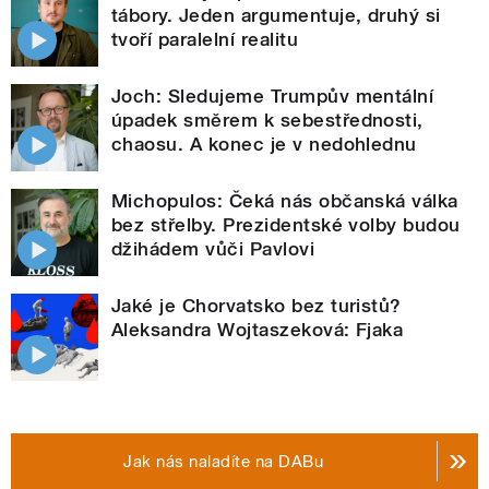
tábory. Jeden argumentuje, druhý si
tvoří paralelní realitu
Joch: Sledujeme Trumpův mentální
úpadek směrem k sebestřednosti,
chaosu. A konec je v nedohlednu
Michopulos: Čeká nás občanská válka
bez střelby. Prezidentské volby budou
džihádem vůči Pavlovi
Jaké je Chorvatsko bez turistů?
Aleksandra Wojtaszeková: Fjaka
Jak nás naladíte na DABu