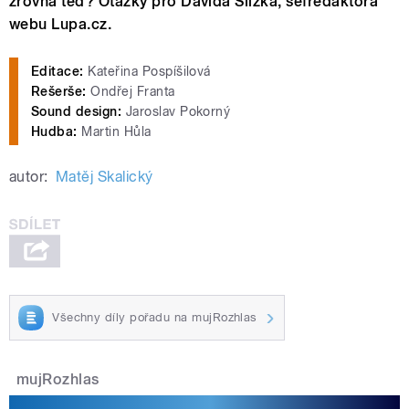
zrovna teď? Otázky pro Davida Slížka, šéfredaktora
webu Lupa.cz.
Editace:
Kateřina Pospíšilová
Rešerše:
Ondřej Franta
Sound design:
Jaroslav Pokorný
Hudba:
Martin Hůla
autor:
Matěj Skalický
Všechny díly pořadu na mujRozhlas
mujRozhlas