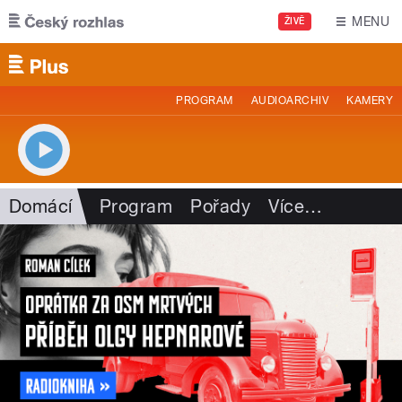
Přejít k hlavnímu obsahu
MENU
ŽIVĚ
PROGRAM
AUDIOARCHIV
KAMERY
Domácí
Program
Pořady
Více
…