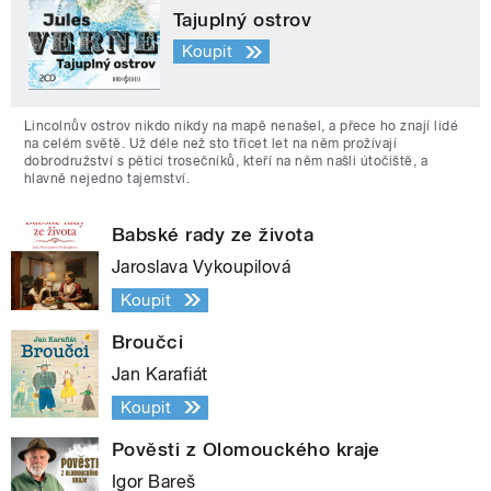
Tajuplný ostrov
Koupit
Lincolnův ostrov nikdo nikdy na mapě nenašel, a přece ho znají lidé
na celém světě. Už déle než sto třicet let na něm prožívají
dobrodružství s pěticí trosečníků, kteří na něm našli útočiště, a
hlavně nejedno tajemství.
Babské rady ze života
Jaroslava Vykoupilová
Koupit
Broučci
Jan Karafiát
Koupit
Pověsti z Olomouckého kraje
Igor Bareš