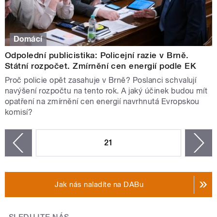
Domácí
Odpolední publicistika: Policejní razie v Brně.
Státní rozpočet. Zmírnění cen energií podle EK
Proč policie opět zasahuje v Brně? Poslanci schvalují
navýšení rozpočtu na tento rok. A jaký účinek budou mít
opatření na zmírnění cen energií navrhnutá Evropskou
komisí?
STRÁNKY
21
n
zí
Jak nás naladíte na DABu