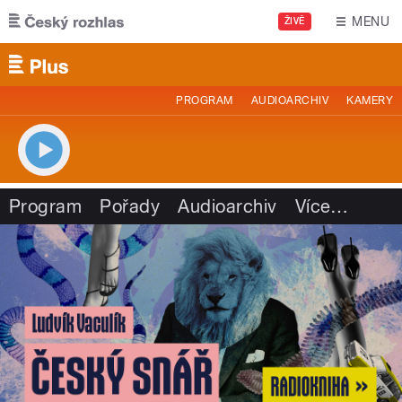
Přejít k hlavnímu obsahu
MENU
ŽIVĚ
PROGRAM
AUDIOARCHIV
KAMERY
Program
Pořady
Audioarchiv
Více
…