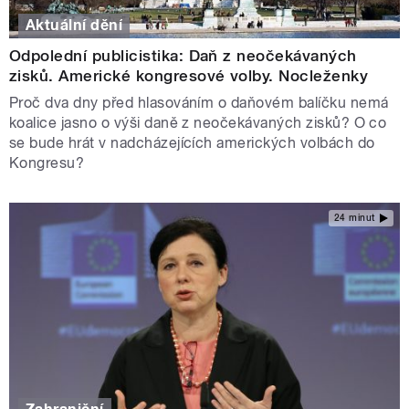
Aktuální dění
Odpolední publicistika: Daň z neočekávaných
zisků. Americké kongresové volby. Nocleženky
Proč dva dny před hlasováním o daňovém balíčku nemá
koalice jasno o výši daně z neočekávaných zisků? O co
se bude hrát v nadcházejících amerických volbách do
Kongresu?
24 minut