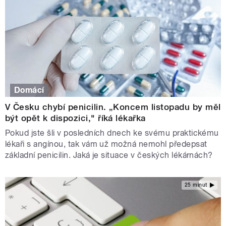
Domácí
V Česku chybí penicilin. „Koncem listopadu by měl
být opět k dispozici," říká lékařka
Pokud jste šli v posledních dnech ke svému praktickému
lékaři s angínou, tak vám už možná nemohl předepsat
základní penicilin. Jaká je situace v českých lékárnách?
25 minut