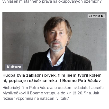
vyhlášením stanného práva na okupovaných územích?
33 minut
Kultura
Hudba byla základní prvek, film jsem tvořil kolem
ní, popisuje režisér snímku Il Boemo Petr Václav
Historický film Petra Václava o českém skladateli Josefu
Myslivečkovi Il Boemo vstupuje do kin již 20.října. Jak
režisér vzpomíná na natáčení v Itálii?