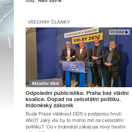
foto:
Aleš Vavřík
VŠECHNY ČLÁNKY
20 minut
Aktuální dění
Odpolední publicistika: Praha bez vládní
koalice. Dopad na celostátní politiku.
Indonéský zákoník
Bude Praze vládnout ODS s podporou hnutí
ANO? Jaký vliv by to mohlo mít na celostátní
politiku? Co v Indonésii zakazuje nový trestní