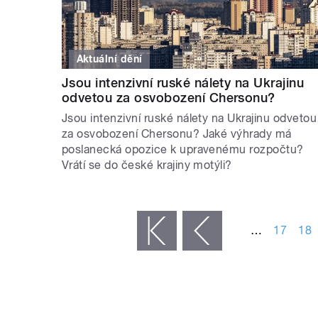
Aktuální dění
Jsou intenzivní ruské nálety na Ukrajinu
odvetou za osvobození Chersonu?
Jsou intenzivní ruské nálety na Ukrajinu odvetou
za osvobození Chersonu? Jaké výhrady má
poslanecká opozice k upravenému rozpočtu?
Vrátí se do české krajiny motýli?
STRÁNKY
…
17
18
« první
‹ předchozí