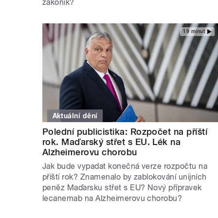
zákoník?
19 minut
Aktuální dění
Polední publicistika: Rozpočet na příští
rok. Maďarský střet s EU. Lék na
Alzheimerovu chorobu
Jak bude vypadat konečná verze rozpočtu na
příští rok? Znamenalo by zablokování unijních
peněz Maďarsku střet s EU? Nový přípravek
lecanemab na Alzheimerovu chorobu?