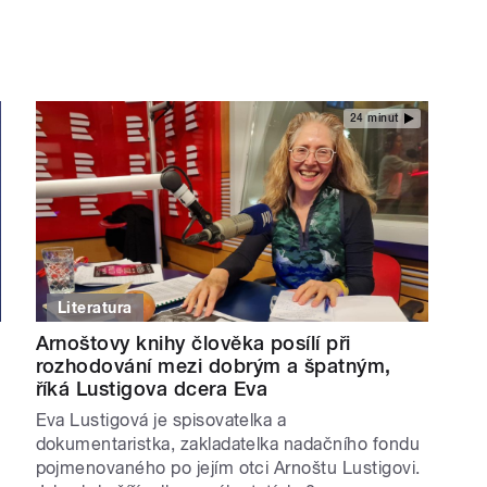
24 minut
Literatura
Arnoštovy knihy člověka posílí při
rozhodování mezi dobrým a špatným,
říká Lustigova dcera Eva
Eva Lustigová je spisovatelka a
dokumentaristka, zakladatelka nadačního fondu
pojmenovaného po jejím otci Arnoštu Lustigovi.