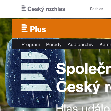
Přejít k hlavnímu obsahu
iRozhlas
Program
Pořady
Audioarchiv
Kame