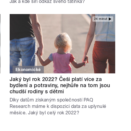
Jak a kde šíří odkaz svého tatínka?
24 minut
Ekonomické
Jaký byl rok 2022? Češi platí více za
bydlení a potraviny, nejhůře na tom jsou
chudší rodiny s dětmi
Díky datům získaným společností PAQ
Research máme k dispozici data za uplynulé
měsíce. Jaký byl celý rok 2022?