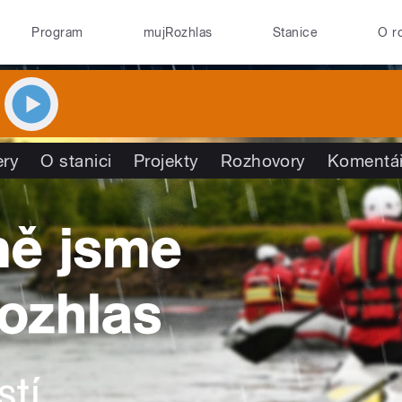
Program
mujRozhlas
Stanice
O r
ry
O stanici
Projekty
Rozhovory
Komentá