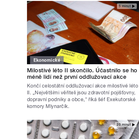
5 minut
Ekonomické
Milostivé léto II skončilo. Účastnilo se ho
méně lidí než první oddlužovací akce
Končí celostátní oddlužovací akce milostivé léto
II. „Největšími věřiteli jsou zdravotní pojišťovny,
dopravní podniky a obce," říká šéf Exekutorské
komory Mlynarčík.
20 minut