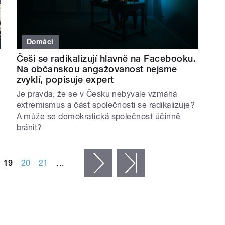
Domácí
Češi se radikalizují hlavně na Facebooku.
Na občanskou angažovanost nejsme
zvyklí, popisuje expert
Je pravda, že se v Česku nebývale vzmáhá
extremismus a část společnosti se radikalizuje?
A může se demokratická společnost účinně
bránit?
19
20
21
…
následující ›
poslední »