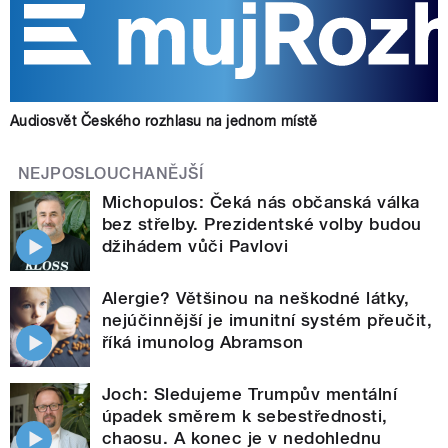
Audiosvět Českého rozhlasu na jednom místě
NEJPOSLOUCHANĚJŠÍ
Michopulos: Čeká nás občanská válka
bez střelby. Prezidentské volby budou
džihádem vůči Pavlovi
Alergie? Většinou na neškodné látky,
nejúčinnější je imunitní systém přeučit,
říká imunolog Abramson
Joch: Sledujeme Trumpův mentální
úpadek směrem k sebestřednosti,
chaosu. A konec je v nedohlednu