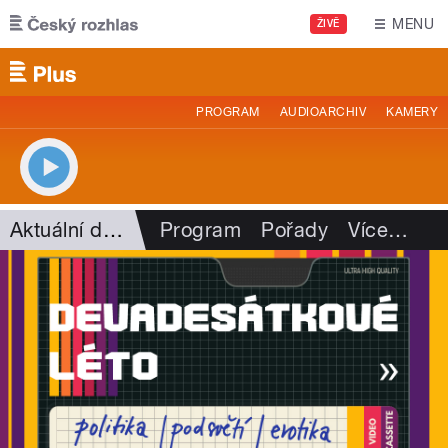
Přejít k hlavnímu obsahu
MENU
ŽIVĚ
PROGRAM
AUDIOARCHIV
KAMERY
Aktuální dění
Program
Pořady
Více
…