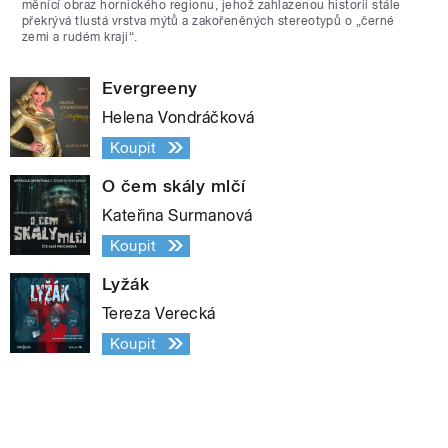
měnící obraz hornického regionu, jehož zahlazenou historii stále
překrývá tlustá vrstva mýtů a zakořeněných stereotypů o „černé
zemi a rudém kraji“.
Evergreeny
Helena Vondráčková
Koupit
O čem skály mlčí
Kateřina Surmanová
Koupit
Lyžák
Tereza Verecká
Koupit