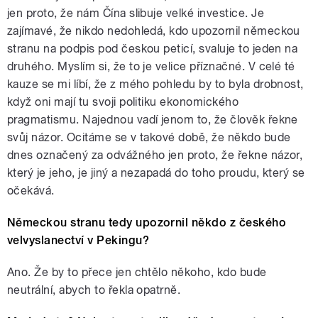
jen proto, že nám Čína slibuje velké investice. Je
zajímavé, že nikdo nedohledá, kdo upozornil německou
stranu na podpis pod českou peticí, svaluje to jeden na
druhého. Myslím si, že to je velice příznačné. V celé té
kauze se mi líbí, že z mého pohledu by to byla drobnost,
když oni mají tu svoji politiku ekonomického
pragmatismu. Najednou vadí jenom to, že člověk řekne
svůj názor. Ocitáme se v takové době, že někdo bude
dnes označený za odvážného jen proto, že řekne názor,
který je jeho, je jiný a nezapadá do toho proudu, který se
očekává.
Německou stranu tedy upozornil někdo z českého
velvyslanectví v Pekingu?
Ano. Že by to přece jen chtělo někoho, kdo bude
neutrální, abych to řekla opatrně.