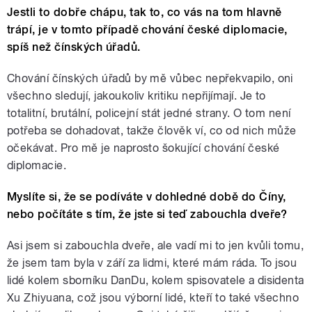
Jestli to dobře chápu, tak to, co vás na tom hlavně
trápí, je v tomto případě chování české diplomacie,
spíš než čínských úřadů.
Chování čínských úřadů by mě vůbec nepřekvapilo, oni
všechno sledují, jakoukoliv kritiku nepřijímají. Je to
totalitní, brutální, policejní stát jedné strany. O tom není
potřeba se dohadovat, takže člověk ví, co od nich může
očekávat. Pro mě je naprosto šokující chování české
diplomacie.
Myslíte si, že se podíváte v dohledné době do Číny,
nebo počítáte s tím, že jste si teď zabouchla dveře?
Asi jsem si zabouchla dveře, ale vadí mi to jen kvůli tomu,
že jsem tam byla v září za lidmi, které mám ráda. To jsou
lidé kolem sborníku DanDu, kolem spisovatele a disidenta
Xu Zhiyuana, což jsou výborní lidé, kteří to také všechno