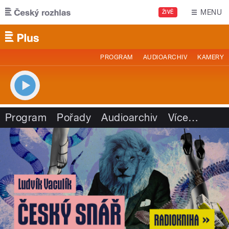
Přejít k hlavnímu obsahu
MENU
ŽIVĚ
PROGRAM
AUDIOARCHIV
KAMERY
Program
Pořady
Audioarchiv
Více
…