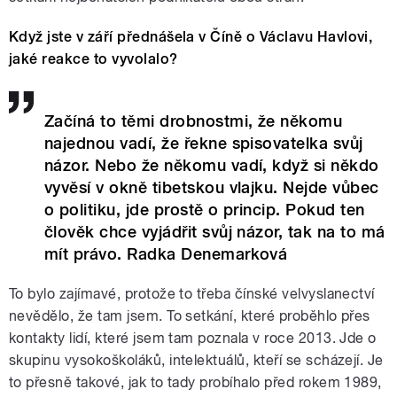
Když jste v září přednášela v Číně o Václavu Havlovi,
jaké reakce to vyvolalo?
Začíná to těmi drobnostmi, že někomu
najednou vadí, že řekne spisovatelka svůj
názor. Nebo že někomu vadí, když si někdo
vyvěsí v okně tibetskou vlajku. Nejde vůbec
o politiku, jde prostě o princip. Pokud ten
člověk chce vyjádřit svůj názor, tak na to má
mít právo. Radka Denemarková
To bylo zajímavé, protože to třeba čínské velvyslanectví
nevědělo, že tam jsem. To setkání, které proběhlo přes
kontakty lidí, které jsem tam poznala v roce 2013. Jde o
skupinu vysokoškoláků, intelektuálů, kteří se scházejí. Je
to přesně takové, jak to tady probíhalo před rokem 1989,