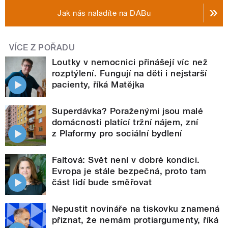
Jak nás naladíte na DABu
VÍCE Z POŘADU
Loutky v nemocnici přinášejí víc než
rozptýlení. Fungují na děti i nejstarší
pacienty, říká Matějka
Superdávka? Poraženými jsou malé
domácnosti platící tržní nájem, zní
z Plaformy pro sociální bydlení
Faltová: Svět není v dobré kondici.
Evropa je stále bezpečná, proto tam
část lidí bude směřovat
Nepustit novináře na tiskovku znamená
přiznat, že nemám protiargumenty, říká