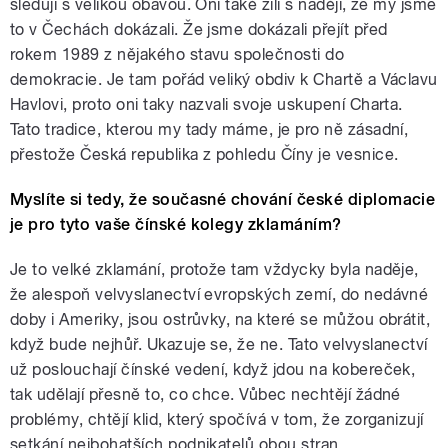
sledují s velikou obavou. Oni také žili s nadějí, že my jsme
to v Čechách dokázali. Že jsme dokázali přejít před
rokem 1989 z nějakého stavu společnosti do
demokracie. Je tam pořád veliký obdiv k Chartě a Václavu
Havlovi, proto oni taky nazvali svoje uskupení Charta.
Tato tradice, kterou my tady máme, je pro ně zásadní,
přestože Česká republika z pohledu Číny je vesnice.
Myslíte si tedy, že současné chování české diplomacie
je pro tyto vaše čínské kolegy zklamáním?
Je to velké zklamání, protože tam vždycky byla naděje,
že alespoň velvyslanectví evropských zemí, do nedávné
doby i Ameriky, jsou ostrůvky, na které se můžou obrátit,
když bude nejhůř. Ukazuje se, že ne. Tato velvyslanectví
už poslouchají čínské vedení, když jdou na kobereček,
tak udělají přesně to, co chce. Vůbec nechtějí žádné
problémy, chtějí klid, který spočívá v tom, že zorganizují
setkání nejbohatších podnikatelů obou stran.