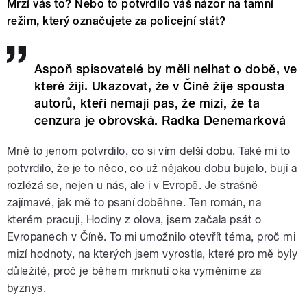
Mrzí vás to? Nebo to potvrdilo váš názor na tamní
režim, který označujete za policejní stát?
Aspoň spisovatelé by měli nelhat o době, ve
které žijí. Ukazovat, že v Číně žije spousta
autorů, kteří nemají pas, že mizí, že ta
cenzura je obrovská. Radka Denemarková
Mně to jenom potvrdilo, co si vím delší dobu. Také mi to
potvrdilo, že je to něco, co už nějakou dobu bujelo, bují a
rozlézá se, nejen u nás, ale i v Evropě. Je strašně
zajímavé, jak mě to psaní doběhne. Ten román, na
kterém pracuji, Hodiny z olova, jsem začala psát o
Evropanech v Číně. To mi umožnilo otevřít téma, proč mi
mizí hodnoty, na kterých jsem vyrostla, které pro mě byly
důležité, proč je během mrknutí oka vyměníme za
byznys.