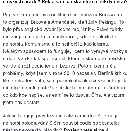
čínských úřadů? Řekla vám čínská strana někdy něco?
Poprvé jsem tam byla na literárním festivalu Bookworm,
to organizují Britové a Američané, kteří žijí v Pekingu. To
bylo přes anglické vydání jedné mojí knihy. Právě tehdy
mě zaujalo, co je to za společnost, kde se políbilo to
nejhorší z komunismu a to nejhorší z kapitalismu.
Nějakým způsobem to funguje, lidem to vymývá mozky a
srdce. Vzniká tak společnost, která je skutečně nelidská,
ve které rozhoduje jenom byznys. Potom jsem měla
problémy, když jsem v roce 2010 napsala v Berlíně kritiku
literárního festivalu, kam pozvali oficiální čínské autory. To
mi připomenuli, protože oni sledují na internetu všechno,
co kdo kde napíše, a nesmí se kritizovat Čína. Ale vízum
jsem pak dostala.
Jak se funguje pravda v medializované době? Proč je
nejhorší polopravda? S čím souvisí podle spisovatelky
nástup nekorektní rétoriky?
Poslechněte si celý