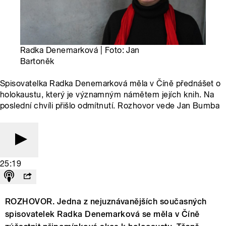
Radka Denemarková | Foto: Jan
Bartoněk
Spisovatelka Radka Denemarková měla v Číně přednášet o
holokaustu, který je významným námětem jejích knih. Na
poslední chvíli přišlo odmítnutí. Rozhovor vede Jan Bumba
25:19
ROZHOVOR. Jedna z nejuznávanějších současných
spisovatelek Radka Denemarková se měla v Číně