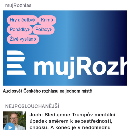
mujRozhlas
Hry a četby
Krimi
Pohádky
Pořady
Živé vysílání
Audiosvět Českého rozhlasu na jednom místě
NEJPOSLOUCHANĚJŠÍ
Joch: Sledujeme Trumpův mentální
úpadek směrem k sebestřednosti,
chaosu. A konec je v nedohlednu