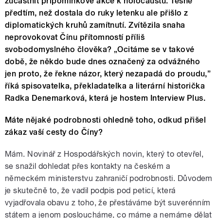
zúčastnit připomínkové akce k holocaustu. Těsně
předtím, než dostala do ruky letenku ale přišlo z
diplomatických kruhů zamítnutí. Zvítězila snaha
neprovokovat Čínu přítomností příliš
svobodomyslného člověka? „Ocitáme se v takové
době, že někdo bude dnes označený za odvážného
jen proto, že řekne názor, který nezapadá do proudu,”
říká spisovatelka, překladatelka a literární historička
Radka Denemarková, která je hostem Interview Plus.
Máte nějaké podrobnosti ohledně toho, odkud přišel
zákaz vaší cesty do Číny?
Mám. Novinář z Hospodářských novin, který to otevřel,
se snažil dohledat přes kontakty na českém a
německém ministerstvu zahraničí podrobnosti. Důvodem
je skutečně to, že vadil podpis pod peticí, která
vyjadřovala obavu z toho, že přestáváme být suverénním
státem a jenom posloucháme, co máme a nemáme dělat