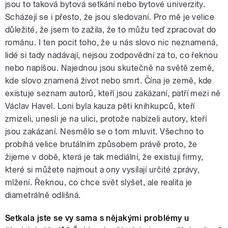
jsou to taková bytová setkání nebo bytové univerzity.
Scházejí se i přesto, že jsou sledovaní. Pro mě je velice
důležité, že jsem to zažila, že to můžu teď zpracovat do
románu. I ten pocit toho, že u nás slovo nic neznamená,
lidé si tady nadávají, nejsou zodpovědní za to, co řeknou
nebo napíšou. Najednou jsou skutečně na světě země,
kde slovo znamená život nebo smrt. Čína je země, kde
existuje seznam autorů, kteří jsou zakázaní, patří mezi ně
Václav Havel. Loni byla kauza pěti knihkupců, kteří
zmizeli, unesli je na ulici, protože nabízeli autory, kteří
jsou zakázaní. Nesmělo se o tom mluvit. Všechno to
probíhá velice brutálním způsobem právě proto, že
žijeme v době, která je tak mediální, že existují firmy,
které si můžete najmout a ony vysílají určité zprávy,
mlžení. Řeknou, co chce svět slyšet, ale realita je
diametrálně odlišná.
Setkala jste se vy sama s nějakými problémy u