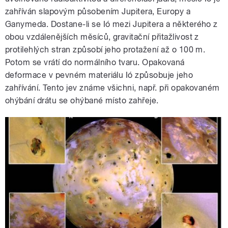
zahříván slapovým působením Jupitera, Europy a
Ganymeda. Dostane-li se Ió mezi Jupitera a některého z
obou vzdálenějších měsíců, gravitační přitažlivost z
protilehlých stran způsobí jeho protažení až o 100 m.
Potom se vrátí do normálního tvaru. Opakovaná
deformace v pevném materiálu Ió způsobuje jeho
zahřívání. Tento jev známe všichni, např. při opakovaném
ohýbání drátu se ohýbané místo zahřeje.