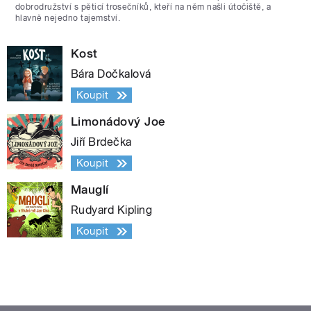
dobrodružství s pěticí trosečníků, kteří na něm našli útočiště, a
hlavně nejedno tajemství.
Kost
Bára Dočkalová
Koupit
Limonádový Joe
Jiří Brdečka
Koupit
Mauglí
Rudyard Kipling
Koupit