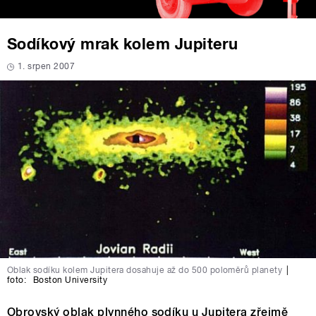
Sodíkový mrak kolem Jupiteru
1. srpen 2007
Oblak sodíku kolem Jupitera dosahuje až do 500 poloměrů planety
|
foto:
Boston University
Obrovský oblak plynného sodíku u Jupitera zřejmě