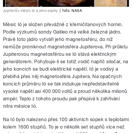
Jupiterův měsíc Ió a jeho sopky
|
foto: NASA
Měsíc Ió je složen převážně z křemičitanových hornin.
Podle výzkumů sondy Galileo má velké železné jádro.
Právě toto jádro vytváří jeho magnetosféru, do níž
nemůže proniknout magnetosféra Jupiterova. Při průletu
Jupiterovou magnetosférou se Ió stává elektrickým
generátorem. Pohybuje-li se totiž vodič napříč siločar, na
jeho koncích se budí elektrické napětí. Ió je vodivý a
přebíhá přes něj magnetosféra Jupitera. Na opačných
koncích průměru Ió se tak indukuje nepředstavitelně
vysoké napětí asi 400 000 voltů a proud několika milionů
ampér. Teplo z tohoto proudu pak přispívá k zahřívání
nitra měsíce Ió.
Na Ió bylo nalezeno přes 100 aktivních sopek s teplotami
kolem 1600 stupňů. To je o několik set stupňů více než