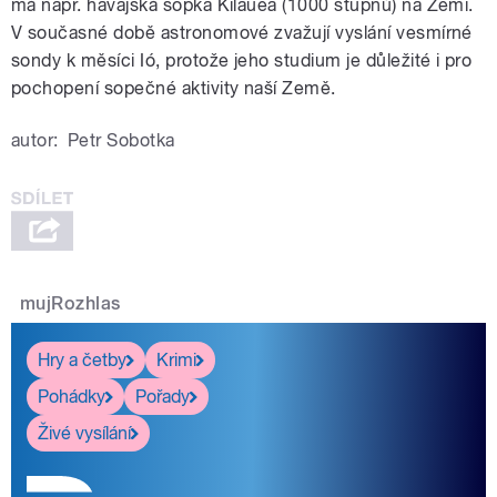
má např. havajská sopka Kilauea (1000 stupňů) na Zemi.
V současné době astronomové zvažují vyslání vesmírné
sondy k měsíci Ió, protože jeho studium je důležité i pro
pochopení sopečné aktivity naší Země.
autor:
Petr Sobotka
mujRozhlas
Hry a četby
Krimi
Pohádky
Pořady
Živé vysílání