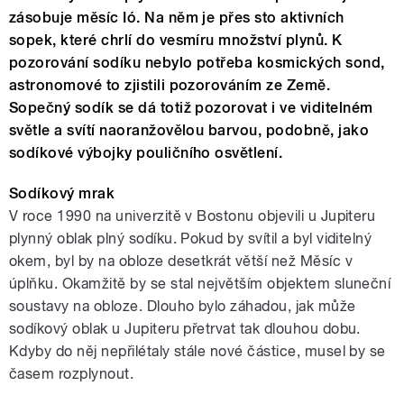
zásobuje měsíc Ió. Na něm je přes sto aktivních
sopek, které chrlí do vesmíru množství plynů. K
pozorování sodíku nebylo potřeba kosmických sond,
astronomové to zjistili pozorováním ze Země.
Sopečný sodík se dá totiž pozorovat i ve viditelném
světle a svítí naoranžovělou barvou, podobně, jako
sodíkové výbojky pouličního osvětlení.
Sodíkový mrak
V roce 1990 na univerzitě v Bostonu objevili u Jupiteru
plynný oblak plný sodíku. Pokud by svítil a byl viditelný
okem, byl by na obloze desetkrát větší než Měsíc v
úplňku. Okamžitě by se stal největším objektem sluneční
soustavy na obloze. Dlouho bylo záhadou, jak může
sodíkový oblak u Jupiteru přetrvat tak dlouhou dobu.
Kdyby do něj nepřilétaly stále nové částice, musel by se
časem rozplynout.