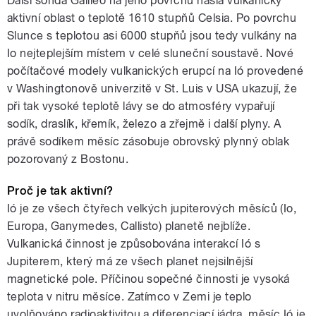
Další sonda Galileo na jeho povrchu našla vulkanicky
aktivní oblast o teplotě 1610 stupňů Celsia. Po povrchu
Slunce s teplotou asi 6000 stupňů jsou tedy vulkány na
Io nejteplejším místem v celé sluneční soustavě. Nové
počítačové modely vulkanických erupcí na Ió provedené
v Washingtonově univerzitě v St. Luis v USA ukazují, že
při tak vysoké teplotě lávy se do atmosféry vypařují
sodík, draslík, křemík, železo a zřejmě i další plyny. A
právě sodíkem měsíc zásobuje obrovský plynný oblak
pozorovaný z Bostonu.
Proč je tak aktivní?
Ió je ze všech čtyřech velkých jupiterových měsíců (Io,
Europa, Ganymedes, Callisto) planetě nejblíže.
Vulkanická činnost je způsobována interakcí Ió s
Jupiterem, který má ze všech planet nejsilnější
magnetické pole. Příčinou sopečné činnosti je vysoká
teplota v nitru měsíce. Zatímco v Zemi je teplo
uvolňováno radioaktivitou a diferenciací jádra, měsíc Ió je