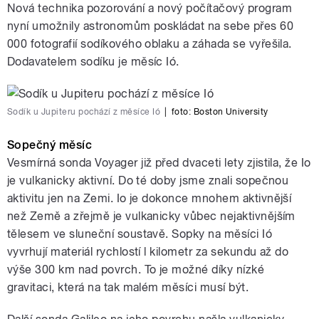
Nová technika pozorování a nový počítačový program
nyní umožnily astronomům poskládat na sebe přes 60
000 fotografií sodíkového oblaku a záhada se vyřešila.
Dodavatelem sodíku je měsíc Ió.
Sodík u Jupiteru pochází z měsíce Ió
|
foto: Boston University
Sopečný měsíc
Vesmírná sonda Voyager již před dvaceti lety zjistila, že Io
je vulkanicky aktivní. Do té doby jsme znali sopečnou
aktivitu jen na Zemi. Io je dokonce mnohem aktivnější
než Země a zřejmě je vulkanicky vůbec nejaktivnějším
tělesem ve sluneční soustavě. Sopky na měsíci Ió
vyvrhují materiál rychlostí l kilometr za sekundu až do
výše 300 km nad povrch. To je možné díky nízké
gravitaci, která na tak malém měsíci musí být.