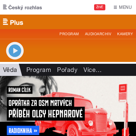
Přejít k hlavnímu obsahu
MENU
ŽIVĚ
PROGRAM
AUDIOARCHIV
KAMERY
Věda
Program
Pořady
Více
…