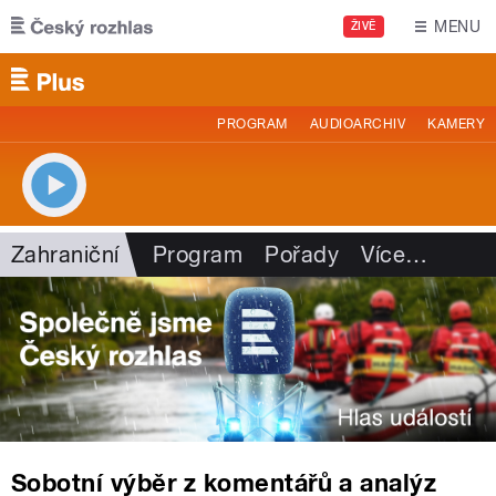
Přejít k hlavnímu obsahu
MENU
ŽIVĚ
PROGRAM
AUDIOARCHIV
KAMERY
Zahraniční
Program
Pořady
Více
…
Sobotní výběr z komentářů a analýz