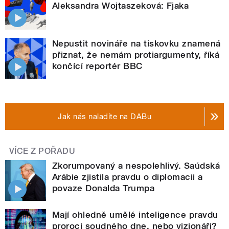
Aleksandra Wojtaszeková: Fjaka
Nepustit novináře na tiskovku znamená
přiznat, že nemám protiargumenty, říká
končící reportér BBC
Jak nás naladíte na DABu
VÍCE Z POŘADU
Zkorumpovaný a nespolehlivý. Saúdská
Arábie zjistila pravdu o diplomacii a
povaze Donalda Trumpa
Mají ohledně umělé inteligence pravdu
proroci soudného dne, nebo vizionáři?