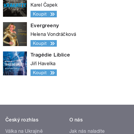
Karel Čapek
Koupit
Evergreeny
Helena Vondráčková
Koupit
Tragédie Liblice
Jiří Havelka
Koupit
Český rozhlas
O nás
Válka na Ukrajině
Jak nás naladíte