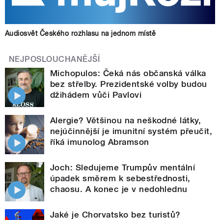
Audiosvět Českého rozhlasu na jednom místě
NEJPOSLOUCHANĚJŠÍ
Michopulos: Čeká nás občanská válka
bez střelby. Prezidentské volby budou
džihádem vůči Pavlovi
Alergie? Většinou na neškodné látky,
nejúčinnější je imunitní systém přeučit,
říká imunolog Abramson
Joch: Sledujeme Trumpův mentální
úpadek směrem k sebestřednosti,
chaosu. A konec je v nedohlednu
Jaké je Chorvatsko bez turistů?