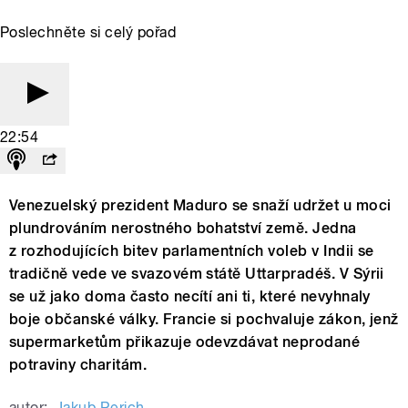
Poslechněte si celý pořad
22:54
Venezuelský prezident Maduro se snaží udržet u moci
plundrováním nerostného bohatství země. Jedna
z rozhodujících bitev parlamentních voleb v Indii se
tradičně vede ve svazovém státě Uttarpradéš. V Sýrii
se už jako doma často necítí ani ti, které nevyhnaly
boje občanské války. Francie si pochvaluje zákon, jenž
supermarketům přikazuje odevzdávat neprodané
potraviny charitám.
autor:
Jakub Rerich