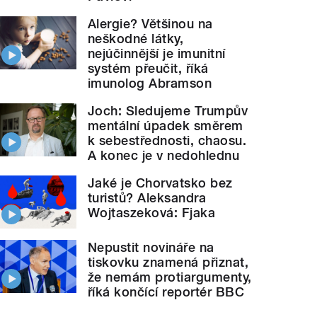
Alergie? Většinou na
neškodné látky,
nejúčinnější je imunitní
systém přeučit, říká
imunolog Abramson
Joch: Sledujeme Trumpův
mentální úpadek směrem
k sebestřednosti, chaosu.
A konec je v nedohlednu
Jaké je Chorvatsko bez
turistů? Aleksandra
Wojtaszeková: Fjaka
Nepustit novináře na
tiskovku znamená přiznat,
že nemám protiargumenty,
říká končící reportér BBC