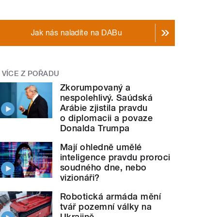
Jak nás naladíte na DABu
VÍCE Z POŘADU
Zkorumpovaný a
nespolehlivý. Saúdská
Arábie zjistila pravdu
o diplomacii a povaze
Donalda Trumpa
Mají ohledně umělé
inteligence pravdu proroci
soudného dne, nebo
vizionáři?
Robotická armáda mění
tvář pozemní války na
Ukrajině