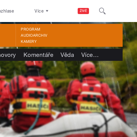
ozhlase
Více
ŽIVĚ
PROGRAM
AUDIOARCHIV
KAMERY
ovory
Komentáře
Věda
Více
…