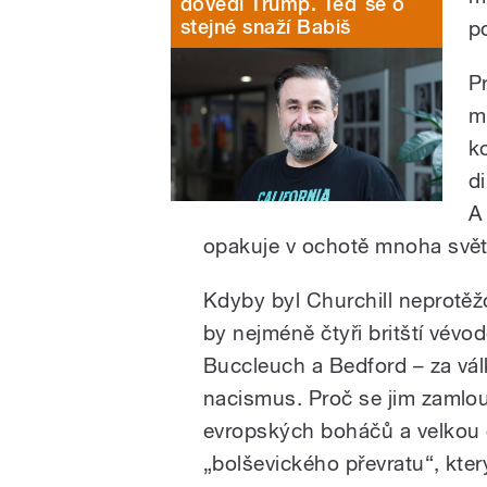
dovedl Trump. Teď se o
stejné snaží Babiš
po
P
m
k
d
A 
opakuje v ochotě mnoha svět
Kdyby byl Churchill neprotěžo
by nejméně čtyři britští vévo
Buccleuch a Bedford – za vál
nacismus. Proč se jim zamlou
evropských boháčů a velkou č
„bolševického převratu“, který