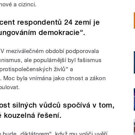
mové a cizinci.
cent respondentů 24 zemí je
fungováním demokracie“.
m. V meziválečném období podporovala
unismus, ale populárnější byl fašismus
„protispolečenských živlů“ a
. Moc byla vnímána jako ctnost a zákon
pulovat.
ost silných vůdců spočívá v tom,
ě kouzelná řešení.
 bude „diktátorem“, když mu voliči uvěří