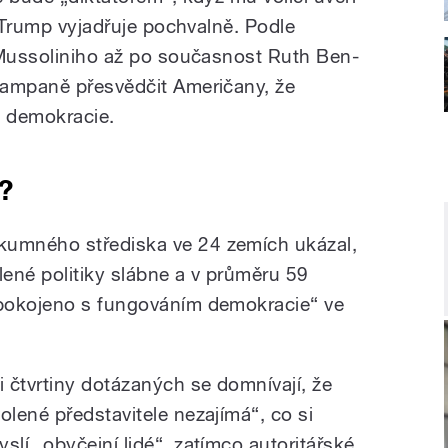
e Trump vyjadřuje pochvalně. Podle
 Mussoliniho až po současnost Ruth Ben-
kampaně přesvědčit Američany, že
ež demokracie.
?
umného střediska ve 24 zemích ukázal,
ené politiky slábne a v průměru 59
pokojeno s fungováním demokracie“ ve
ři čtvrtiny dotázaných se domnívají, že
volené představitele nezajímá“, co si
yslí „obyčejní lidé“, zatímco autoritářské