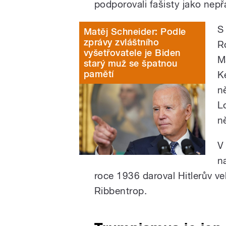
podporovali fašisty jako nep
S
Matěj Schneider: Podle
zprávy zvláštního
R
vyšetřovatele je Biden
Ma
starý muž se špatnou
pamětí
K
n
L
n
V
n
roce 1936 daroval Hitlerův v
Ribbentrop.