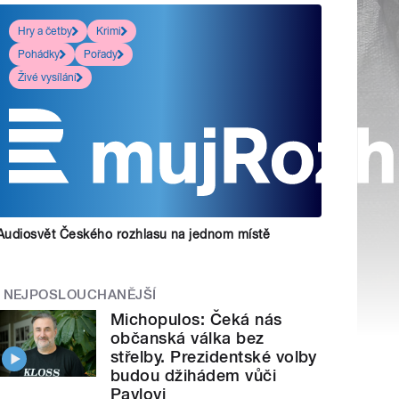
Hry a četby
Krimi
Pohádky
Pořady
Živé vysílání
Audiosvět Českého rozhlasu na jednom místě
NEJPOSLOUCHANĚJŠÍ
Michopulos: Čeká nás
občanská válka bez
střelby. Prezidentské volby
budou džihádem vůči
Pavlovi