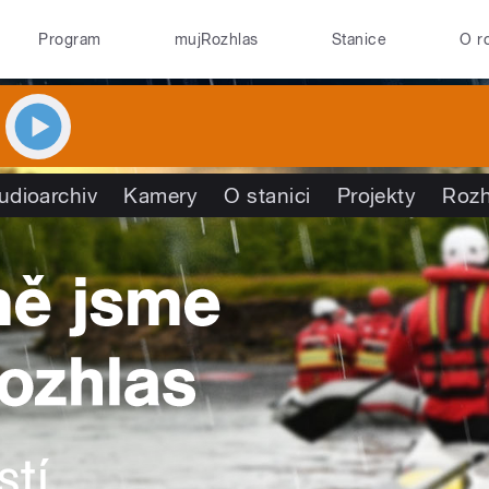
Program
mujRozhlas
Stanice
O r
udioarchiv
Kamery
O stanici
Projekty
Rozh