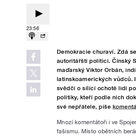
23:56
Demokracie churaví. Zdá se
autoritářští politici. Čínský
maďarský Viktor Orbán, ind
latinskoamerických vůdců. 
svědčí o sílící ochotě lidí
politiky, kteří podle nich do
své nepřátele, píše
komentá
Mnozí komentátoři i ve Spojen
fašismu. Místo obětních berán