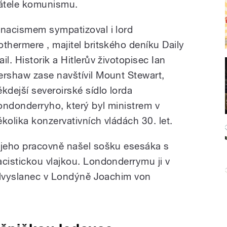
řátele komunismu.
 nacismem sympatizoval i lord
othermere , majitel britského deníku Daily
il. Historik a Hitlerův životopisec Ian
ershaw zase navštívil Mount Stewart,
ěkdejší severoirské sídlo lorda
ondonderryho, který byl ministrem v
ěkolika konzervativních vládách 30. let.
 jeho pracovně našel sošku esesáka s
acistickou vlajkou. Londonderrymu ji v
elvyslanec v Londýně Joachim von