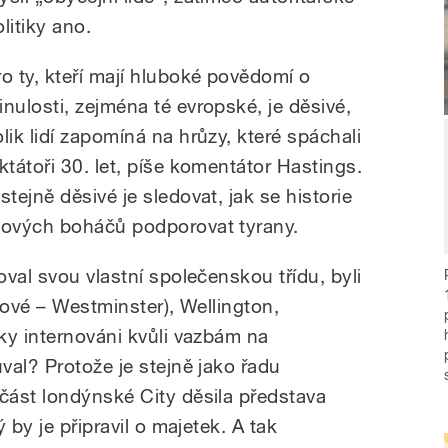
litiky ano.
ro ty, kteří mají hluboké povědomí o
inulosti, zejména té evropské, je děsivé,
olik lidí zapomíná na hrůzy, které spáchali
iktátoři 30. let, píše komentátor Hastings.
stejně děsivé je sledovat, jak se historie
ových boháčů podporovat tyrany.
val svou vlastní společenskou třídu, byli
dové – Westminster), Wellington,
ky internováni kvůli vazbám na
val? Protože je stejně jako řadu
ást londýnské City děsila představa
 by je připravil o majetek. A tak