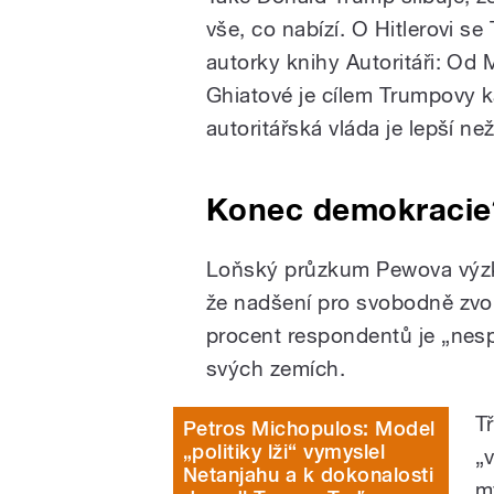
vše, co nabízí. O Hitlerovi s
autorky knihy Autoritáři: Od
Ghiatové je cílem Trumpovy 
autoritářská vláda je lepší n
Konec demokracie
Loňský průzkum Pewova výzk
že nadšení pro svobodně zvol
procent respondentů je „nes
svých zemích.
T
Petros Michopulos: Model
„politiky lži“ vymyslel
„
Netanjahu a k dokonalosti
m