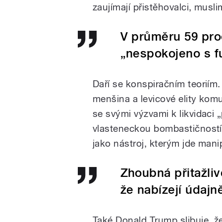
zaujímají přistěhovalci, musli
V průměru 59 pro
„nespokojeno s 
Daří se konspiračním teorií
menšina a levicové elity kom
se svými výzvami k likvidaci 
vlasteneckou bombastičností
jako nástroj, kterým jde mani
Zhoubná přitažliv
že nabízejí údajn
Také Donald Trump slibuje, že