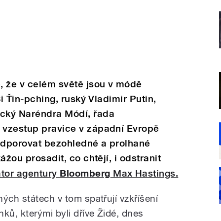
, že v celém světě jsou v módě
 Si Ťin-pching, ruský Vladimir Putin,
ický Naréndra Módí, řada
I vzestup pravice v západní Evropě
 podporovat bezohledné a prolhané
kážou prosadit, co chtějí, i odstranit
tor agentury
Bloomberg
Max Hastings.
ých státech v tom spatřují vzkříšení
ků, kterými byli dříve Židé, dnes