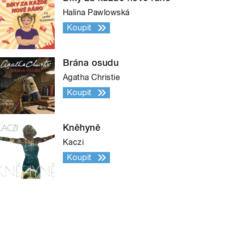
Halina Pawlowská
Koupit
Brána osudu
Agatha Christie
Koupit
Kněhyně
Kaczi
Koupit