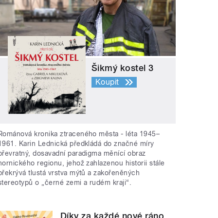
Šikmý kostel 3
Koupit
Románová kronika ztraceného města - léta 1945–
1961. Karin Lednická předkládá do značné míry
převratný, dosavadní paradigma měnící obraz
hornického regionu, jehož zahlazenou historii stále
překrývá tlustá vrstva mýtů a zakořeněných
stereotypů o „černé zemi a rudém kraji“.
Díky za každé nové ráno