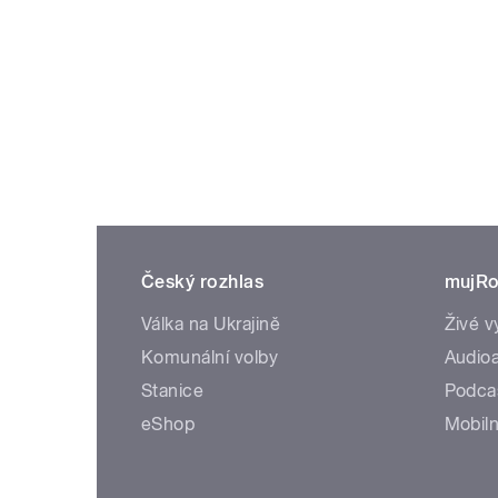
Český rozhlas
mujRo
Válka na Ukrajině
Živé v
Komunální volby
Audioa
Stanice
Podca
eShop
Mobiln