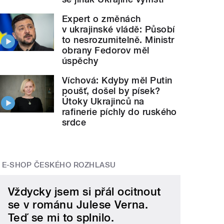
Expert o změnách
v ukrajinské vládě: Působí
to nesrozumitelně. Ministr
obrany Fedorov měl
úspěchy
Víchová: Kdyby měl Putin
poušť, došel by písek?
Útoky Ukrajinců na
rafinerie píchly do ruského
srdce
E-SHOP ČESKÉHO ROZHLASU
Vždycky jsem si přál ocitnout
se v románu Julese Verna.
Teď se mi to splnilo.