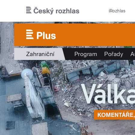
Přejít k hlavnímu obsahu
iRozhlas
Zahraniční
Program
Pořady
A