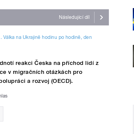
Následující
díl
. Válka na Ukrajině hodinu po hodině, den
odnotí reakci Česka na příchod lidí z
dce v migračních otázkách pro
polupráci a rozvoj (OECD).
hlas