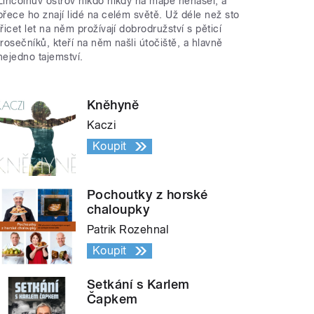
Lincolnův ostrov nikdo nikdy na mapě nenašel, a
přece ho znají lidé na celém světě. Už déle než sto
třicet let na něm prožívají dobrodružství s pěticí
trosečníků, kteří na něm našli útočiště, a hlavně
nejedno tajemství.
Kněhyně
Kaczi
Koupit
Pochoutky z horské
chaloupky
Patrik Rozehnal
Koupit
Setkání s Karlem
Čapkem