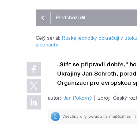
Předchozí
díl
Celý seriál:
Ruské jednotky pokračují v útoku
jedenáctý
„Stát se připravil dobře,“ h
Ukrajiny Jan Schroth, pora
Organizaci pro evropskou s
autor:
Jan Pokorný
|
zdroj:
Český roz
Všechny díly pořadu na mujRozhlas