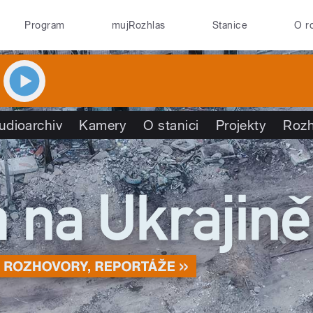
Program
mujRozhlas
Stanice
O r
udioarchiv
Kamery
O stanici
Projekty
Rozh