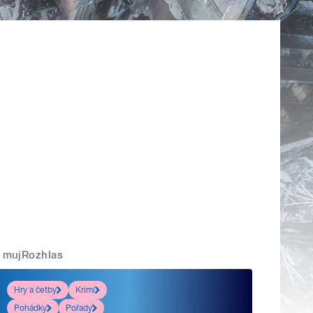
mujRozhlas
Hry a četby
Krimi
Pohádky
Pořady