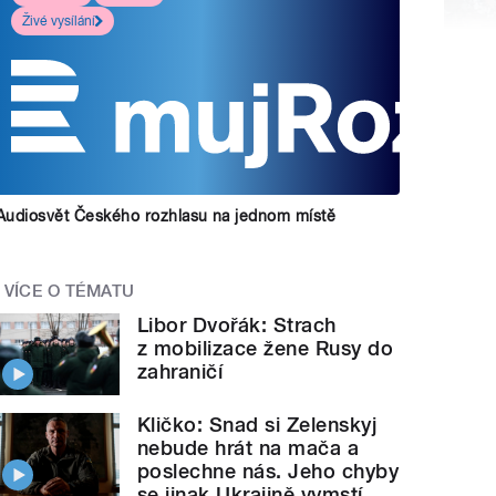
Živé vysílání
Audiosvět Českého rozhlasu na jednom místě
VÍCE O TÉMATU
Libor Dvořák: Strach
z mobilizace žene Rusy do
zahraničí
Kličko: Snad si Zelenskyj
nebude hrát na mača a
poslechne nás. Jeho chyby
se jinak Ukrajině vymstí