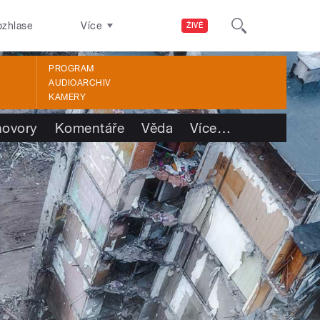
ozhlase
Více
ŽIVĚ
PROGRAM
AUDIOARCHIV
KAMERY
ovory
Komentáře
Věda
Více
…