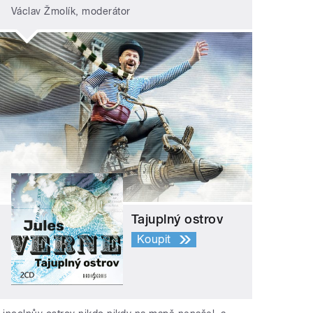
Václav Žmolík, moderátor
Tajuplný ostrov
Koupit