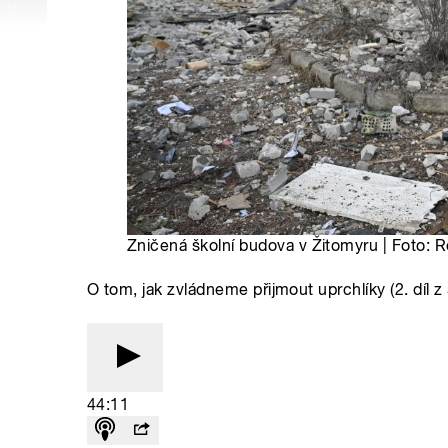
Zničená školní budova v Žitomyru | Foto: 
O tom, jak zvládneme přijmout uprchlíky (2. díl z 
44:11