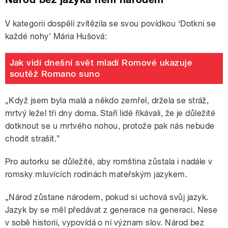
V kategorii dospělí zvítězila se svou povídkou ‘Dotkni se
každé nohy’ Mária Hušová:
Jak vidí dnešní svět mladí Romové ukazuje
soutěž Romano suno
„Když jsem byla malá a někdo zemřel, držela se stráž,
mrtvý ležel tři dny doma. Staří lidé říkávali, že je důležité
dotknout se u mrtvého nohou, protože pak nás nebude
chodit strašit.”
Pro autorku se důležité, aby romština zůstala i nadále v
romsky mluvících rodinách mateřským jazykem.
„Národ zůstane národem, pokud si uchová svůj jazyk.
Jazyk by se měl předávat z generace na generaci. Nese
v sobě historii, vypovídá o ní význam slov. Národ bez