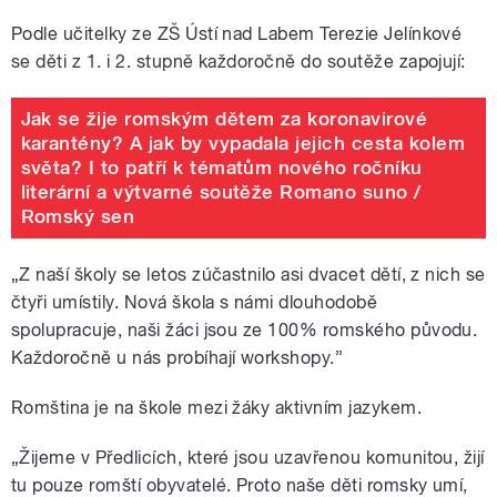
Podle učitelky ze ZŠ Ústí nad Labem Terezie Jelínkové
se děti z 1. i 2. stupně každoročně do soutěže zapojují:
Jak se žije romským dětem za koronavirové
karantény? A jak by vypadala jejich cesta kolem
světa? I to patří k tématům nového ročníku
literární a výtvarné soutěže Romano suno /
Romský sen
„Z naší školy se letos zúčastnilo asi dvacet dětí, z nich se
čtyři umístily. Nová škola s námi dlouhodobě
spolupracuje, naši žáci jsou ze 100% romského původu.
Každoročně u nás probíhají workshopy.”
Romština je na škole mezi žáky aktivním jazykem.
„Žijeme v Předlicích, které jsou uzavřenou komunitou, žijí
tu pouze romští obyvatelé. Proto naše děti romsky umí,