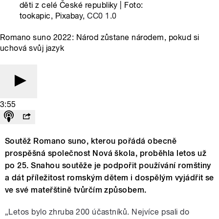
děti z celé České republiky | Foto:
tookapic, Pixabay,
CC0 1.0
Romano suno 2022: Národ zůstane národem, pokud si
uchová svůj jazyk
3:55
Soutěž Romano suno, kterou pořádá obecně
prospěšná společnost Nová škola, proběhla letos už
po 25. Snahou soutěže je podpořit používání romštiny
a dát příležitost romským dětem i dospělým vyjádřit se
ve své mateřštině tvůrčím způsobem.
„Letos bylo zhruba 200 účastníků. Nejvíce psali do