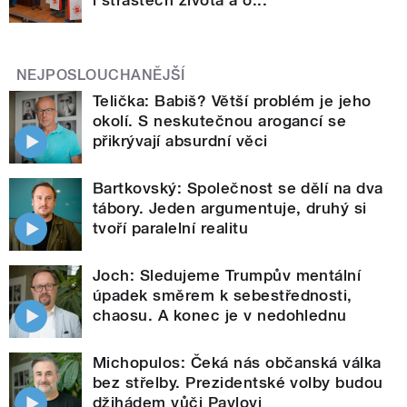
NEJPOSLOUCHANĚJŠÍ
Telička: Babiš? Větší problém je jeho
okolí. S neskutečnou arogancí se
přikrývají absurdní věci
Bartkovský: Společnost se dělí na dva
tábory. Jeden argumentuje, druhý si
tvoří paralelní realitu
Joch: Sledujeme Trumpův mentální
úpadek směrem k sebestřednosti,
chaosu. A konec je v nedohlednu
Michopulos: Čeká nás občanská válka
bez střelby. Prezidentské volby budou
džihádem vůči Pavlovi