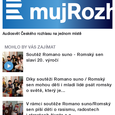
Audiosvět Českého rozhlasu na jednom místě
MOHLO BY VÁS ZAJÍMAT
Soutěž Romano suno - Romský sen
slaví 20. výročí
Díky soutěži Romano suno / Romský
sen mohou děti i mladí lidé psát romsky
o světě, který je...
V rámci soutěže Romano suno/Romský
sen píší děti o rasismu, radostech
i strastech života a o...