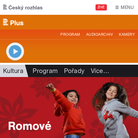
Přejít k hlavnímu obsahu
MENU
ŽIVĚ
PROGRAM
AUDIOARCHIV
KAMERY
Kultura
Program
Pořady
Více
…