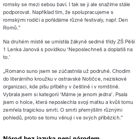
romsky se mezi sebou baví. I tak se ji ale snažíme stále
podporovat. Například tím, že spolupracujeme s
romskými rodiči a pořádáme různé festivaly, např. Den
Romů.”
Na druhém místě se umístila žákyně sedmé třídy ZŠ Pěší
1 Lenka Janová s povídkou ‘Neposlechneš a doplatíš na
to.’
„Romano suno jsem se zúčastnila už podruhé. Chodím
do literárního kroužku v ostravské Notičce, neziskové
organizaci, kde píšu příběhy v češtině i v romštině.
Vybrala jsem si kategorii ‘Máme je jenom jedna’. Psala
jsem o holce, která neposlechla svoji matku a kvůli tomu
zemřela tragickou smrtí. O smrti přemýšlím různými
pohledů, proto se tomu věnuji i ve svých příbězích.”
Národ bez jazyka není národem