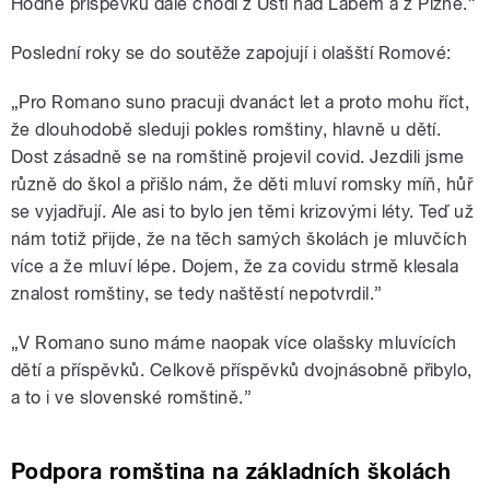
Hodně příspěvků dále chodí z Ústí nad Labem a z Plzně.”
Poslední roky se do soutěže zapojují i olašští Romové:
„Pro Romano suno pracuji dvanáct let a proto mohu říct,
že dlouhodobě sleduji pokles romštiny, hlavně u dětí.
Dost zásadně se na romštině projevil covid. Jezdili jsme
různě do škol a přišlo nám, že děti mluví romsky míň, hůř
se vyjadřují. Ale asi to bylo jen těmi krizovými léty. Teď už
nám totiž přijde, že na těch samých školách je mluvčích
více a že mluví lépe. Dojem, že za covidu strmě klesala
znalost romštiny, se tedy naštěstí nepotvrdil.”
„V Romano suno máme naopak více olašsky mluvících
dětí a příspěvků. Celkově příspěvků dvojnásobně přibylo,
a to i ve slovenské romštině.”
Podpora romština na základních školách