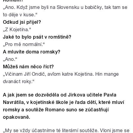
„Ano. Když jsme byli na Slovensku u babičky, tak tam se
to děje v kuse.“
Odkud jsi přijel?
„Z Kojetína.“
Jaké to bylo psát v romštině?
„Pro mě normální.“
A mluvíte doma romsky?
„Ano.“
Můžeš nám něco říct?
„Vičinam Jiří Ondič, avľom katre Kojetina. Hin mange
dvanáct roky.“
A jak jsem se dozvěděla od Jirkova učitele Pavla
Navrátila, v kojetínské škole je řada dětí, které mluví
romsky a soutěže Romano suno se zúčastňují
opakovaně.
„My se vždy účastníme té literární soutěže. Vloni jsme se