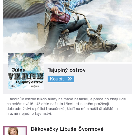
Tajuplný ostrov
Koupit
Lincolnův ostrov nikdo nikdy na mapě nenašel, a přece ho znají lidé
na celém světě. Už déle než sto třicet let na něm prožívají
dobrodružství s pěticí trosečníků, kteří na něm našli útočiště, a
hlavně nejedno tajemství.
Děkovačky Libuše Švormové