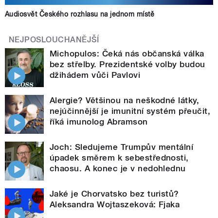
Audiosvět Českého rozhlasu na jednom místě
NEJPOSLOUCHANĚJŠÍ
Michopulos: Čeká nás občanská válka
bez střelby. Prezidentské volby budou
džihádem vůči Pavlovi
Alergie? Většinou na neškodné látky,
nejúčinnější je imunitní systém přeučit,
říká imunolog Abramson
Joch: Sledujeme Trumpův mentální
úpadek směrem k sebestřednosti,
chaosu. A konec je v nedohlednu
Jaké je Chorvatsko bez turistů?
Aleksandra Wojtaszeková: Fjaka