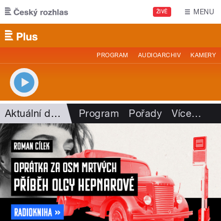
Přejít k hlavnímu obsahu
MENU
ŽIVĚ
PROGRAM
AUDIOARCHIV
KAMERY
Aktuální dění
Program
Pořady
Více
…