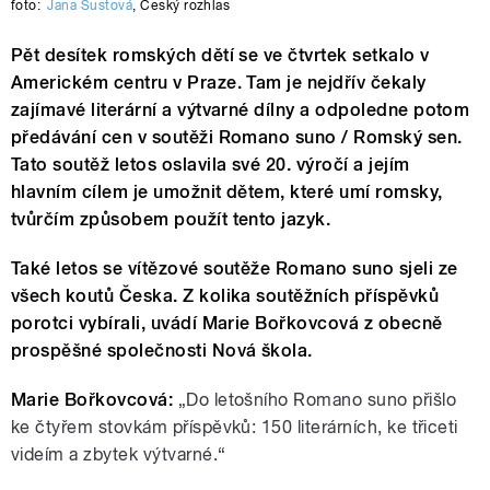
foto:
Jana Šustová
,
Český rozhlas
Pět desítek romských dětí se ve čtvrtek setkalo v
Americkém centru v Praze. Tam je nejdřív čekaly
zajímavé literární a výtvarné dílny a odpoledne potom
předávání cen v soutěži Romano suno / Romský sen.
Tato soutěž letos oslavila své 20. výročí a jejím
hlavním cílem je umožnit dětem, které umí romsky,
tvůrčím způsobem použít tento jazyk.
Také letos se vítězové soutěže Romano suno sjeli ze
všech koutů Česka. Z kolika soutěžních příspěvků
porotci vybírali, uvádí Marie Bořkovcová z obecně
prospěšné společnosti Nová škola.
Marie Bořkovcová:
„Do letošního Romano suno přišlo
ke čtyřem stovkám příspěvků: 150 literárních, ke třiceti
videím a zbytek výtvarné.“