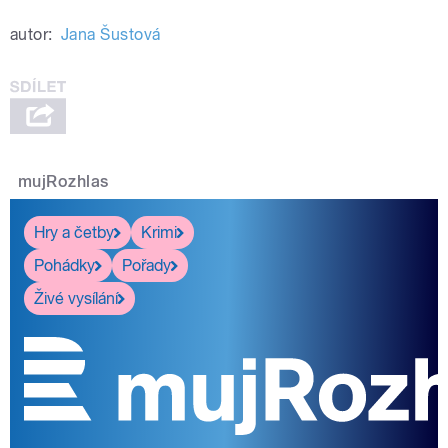
autor:
Jana Šustová
mujRozhlas
Hry a četby
Krimi
Pohádky
Pořady
Živé vysílání