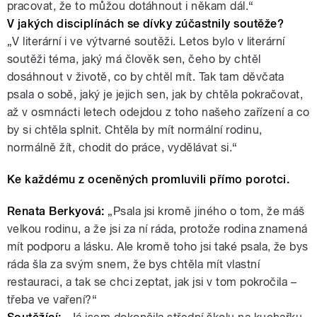
pracovat, že to můžou dotáhnout i někam dál.“
V jakých disciplínách se dívky zúčastnily soutěže?
„V literární i ve výtvarné soutěži. Letos bylo v literární
soutěži téma, jaký má člověk sen, čeho by chtěl
dosáhnout v životě, co by chtěl mít. Tak tam děvčata
psala o sobě, jaký je jejich sen, jak by chtěla pokračovat,
až v osmnácti letech odejdou z toho našeho zařízení a co
by si chtěla splnit. Chtěla by mít normální rodinu,
normálně žít, chodit do práce, vydělávat si.“
Ke každému z oceněných promluvili přímo porotci.
Renata Berkyová:
„Psala jsi kromě jiného o tom, že máš
velkou rodinu, a že jsi za ní ráda, protože rodina znamená
mít podporu a lásku. Ale kromě toho jsi také psala, že bys
ráda šla za svým snem, že bys chtěla mít vlastní
restauraci, a tak se chci zeptat, jak jsi v tom pokročila –
třeba ve vaření?“