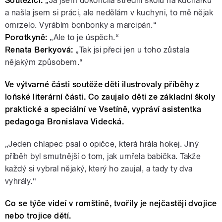
Soutěžící:
„Já jsem dokončila střední školu na kuchařku
a našla jsem si práci, ale nedělám v kuchyni, to mě nějak
omrzelo. Vyrábím bonbonky a marcipán.“
Porotkyně:
„Ale to je úspěch.“
Renata Berkyová:
„Tak jsi přeci jen u toho zůstala
nějakým způsobem.“
Ve výtvarné části soutěže děti ilustrovaly příběhy z
loňské literární části. Co zaujalo děti ze základní školy
praktické a speciální ve Vsetíně, vypráví asistentka
pedagoga Bronislava Videcká.
„Jeden chlapec psal o opičce, která hrála hokej. Jiný
příběh byl smutnější o tom, jak umřela babička. Takže
každý si vybral nějaký, který ho zaujal, a tady ty dva
vyhrály.“
Co se týče videí v romštině, tvořily je nejčastěji dvojice
nebo trojice dětí.