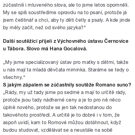
zúčastnili i mluveného slova, ale to jsme letos opomněli.
My se spíš soustředíme opravdu na to psaní, protože já
jsem češtinář a chci, aby ty děti četly a psaly. A kde jinde
by měly začít, než od svého jazyka?“
Další soutěžící přijeli z Výchovného ústavu Černovice
u Tábora. Slovo má Hana Gocalová.
„My jsme specializovaný ústav pro matky s dětmi, takže
u nás mají ta mladá děvčata miminka. Staráme se tedy o
všechny.“
S jakým zápalem se zúčastnily soutěže Romano suno?
„Rády, my už tady jsme po sedmé a mají to určitě rády,
protože jsou tady nádherné ceny a je to pro ně něco
úplně nového, protože se jen tak nedostanou do
takovéhoto prostředí. A určitě je to dobré i v tom, že
aspoň uvidí, kam to Romové můžou dotáhnout, když
budou studovat, vzdělávat se a neustále na sobě