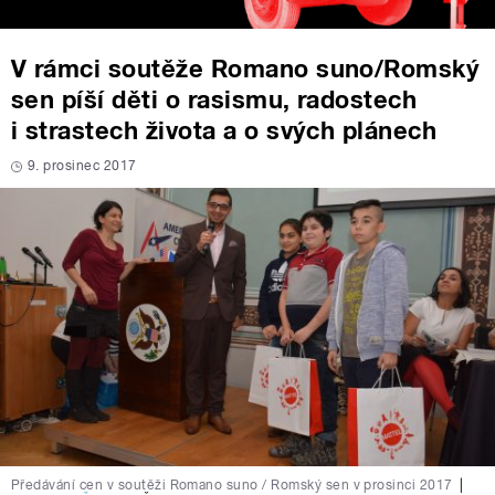
V rámci soutěže Romano suno/Romský
sen píší děti o rasismu, radostech
i strastech života a o svých plánech
9. prosinec 2017
Předávání cen v soutěži Romano suno / Romský sen v prosinci 2017
|