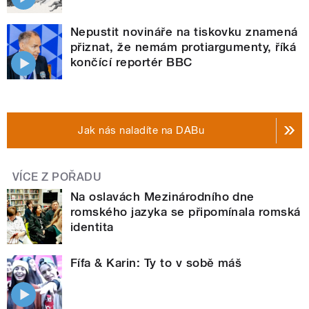
Nepustit novináře na tiskovku znamená
přiznat, že nemám protiargumenty, říká
končící reportér BBC
Jak nás naladíte na DABu
VÍCE Z POŘADU
Na oslavách Mezinárodního dne
romského jazyka se připomínala romská
identita
Fífa & Karin: Ty to v sobě máš