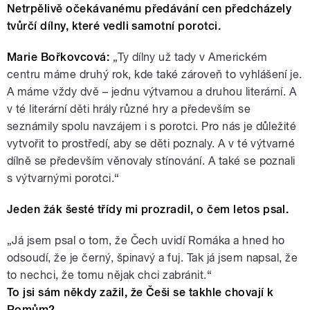
Netrpělivě očekávanému předávání cen předcházely
tvůrčí dílny, které vedli samotní porotci.
Marie Bořkovcová:
„Ty dílny už tady v Americkém
centru máme druhý rok, kde také zároveň to vyhlášení je.
A máme vždy dvě – jednu výtvarnou a druhou literární. A
v té literární děti hrály různé hry a především se
seznámily spolu navzájem i s porotci. Pro nás je důležité
vytvořit to prostředí, aby se děti poznaly. A v té výtvarné
dílně se především věnovaly stínování. A také se poznali
s výtvarnými porotci.“
Jeden žák šesté třídy mi prozradil, o čem letos psal.
„Já jsem psal o tom, že Čech uvidí Romáka a hned ho
odsoudí, že je černý, špinavý a fuj. Tak já jsem napsal, že
to nechci, že tomu nějak chci zabránit.“
To jsi sám někdy zažil, že Češi se takhle chovají k
Romům?