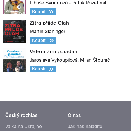
Libuše Švormová - Patrik Rozehnal
Koupit
Zítra přijde Olah
Martin Sichinger
Koupit
Veterinární poradna
Jaroslava Vykoupilová, Milan Štourač
Koupit
Český rozhlas
O nás
Válka na Ukrajině
Jak nás naladíte