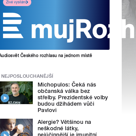
Živé vysílání
Audiosvět Českého rozhlasu na jednom místě
NEJPOSLOUCHANĚJŠÍ
Michopulos: Čeká nás
občanská válka bez
střelby. Prezidentské volby
budou džihádem vůči
Pavlovi
Alergie? Většinou na
neškodné látky,
nejúčinnější je imunitní