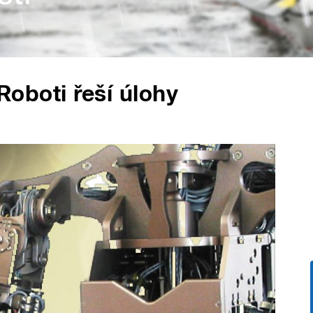
 Roboti řeší úlohy