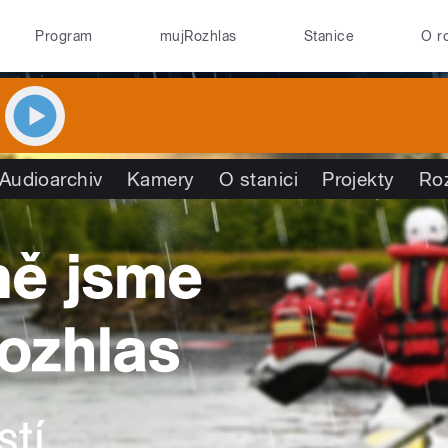
Program
mujRozhlas
Stanice
O r
Audioarchiv
Kamery
O stanici
Projekty
Ro