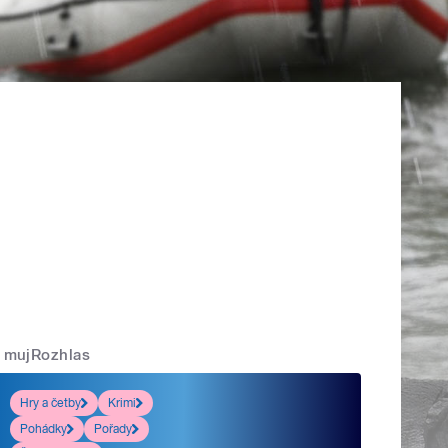
mujRozhlas
Hry a četby
Krimi
Pohádky
Pořady