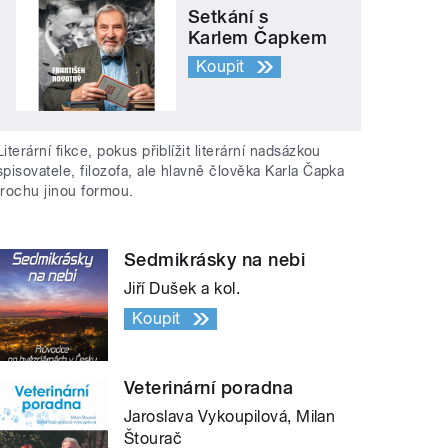
Setkání s
Karlem Čapkem
Koupit
Literární fikce, pokus přiblížit literární nadsázkou
spisovatele, filozofa, ale hlavně člověka Karla Čapka
trochu jinou formou.
Sedmikrásky na nebi
Jiří Dušek a kol.
Koupit
Veterinární poradna
Jaroslava Vykoupilová, Milan
Štourač