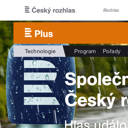
Přejít k hlavnímu obsahu
iRozhlas
Technologie
Program
Pořady