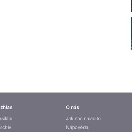
zhlas
O nás
ysílání
Jak nás naladíte
rchiv
Nápověda