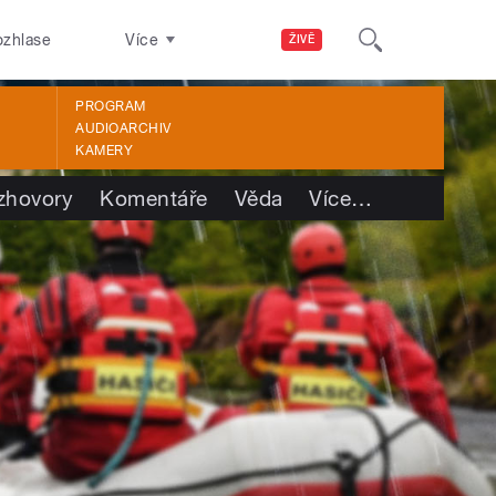
ozhlase
Více
ŽIVĚ
PROGRAM
AUDIOARCHIV
KAMERY
zhovory
Komentáře
Věda
Více
…