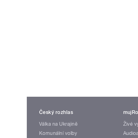
Český rozhlas
mujRo
Válka na Ukrajině
Živé v
Komunální volby
Audioa