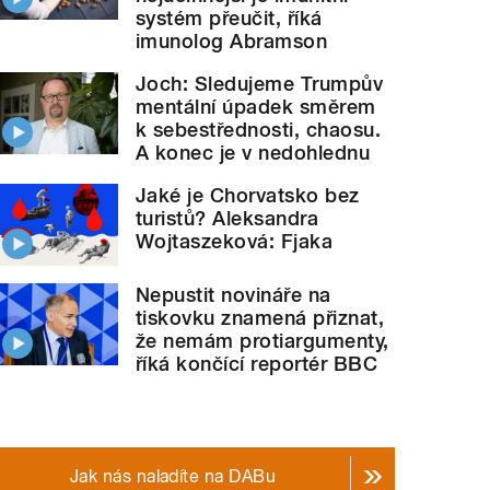
systém přeučit, říká
imunolog Abramson
Joch: Sledujeme Trumpův
mentální úpadek směrem
k sebestřednosti, chaosu.
A konec je v nedohlednu
Jaké je Chorvatsko bez
turistů? Aleksandra
Wojtaszeková: Fjaka
Nepustit novináře na
tiskovku znamená přiznat,
že nemám protiargumenty,
říká končící reportér BBC
Jak nás naladíte na DABu