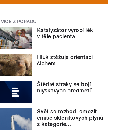
VÍCE Z POŘADU
Katalyzátor vyrobí lék
v těle pacienta
Hluk ztěžuje orientaci
čichem
Štědré straky se bojí
blýskavých předmětů
Svět se rozhodl omezit
emise skleníkových plynů
z kategorie...