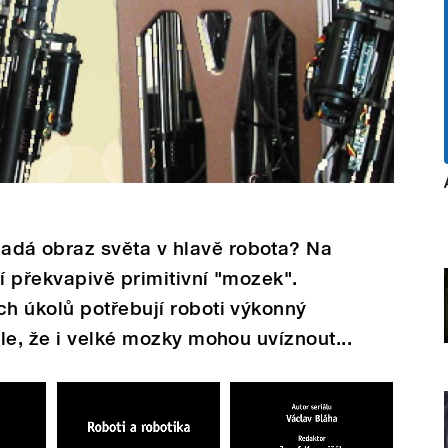
á obraz světa v hlavě robota? Na
í překvapivě primitivní "mozek".
h úkolů potřebují roboti výkonný
le, že i velké mozky mohou uvíznout...