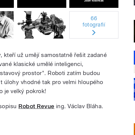
66
fotografií
 kteří už umějí samostatně řešit zadané
ané klasické umělé inteligenci,
"stavový prostor". Roboti zatím budou
nit úlohy vhodné tak pro velmi hloupého
to je velký pokrok!
časopisu
Robot Revue
ing. Václav Bláha.