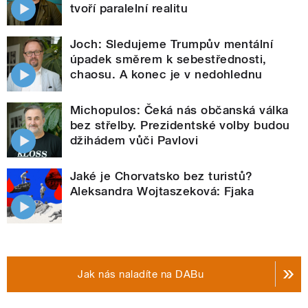
tvoří paralelní realitu
Joch: Sledujeme Trumpův mentální
úpadek směrem k sebestřednosti,
chaosu. A konec je v nedohlednu
Michopulos: Čeká nás občanská válka
bez střelby. Prezidentské volby budou
džihádem vůči Pavlovi
Jaké je Chorvatsko bez turistů?
Aleksandra Wojtaszeková: Fjaka
Jak nás naladíte na DABu