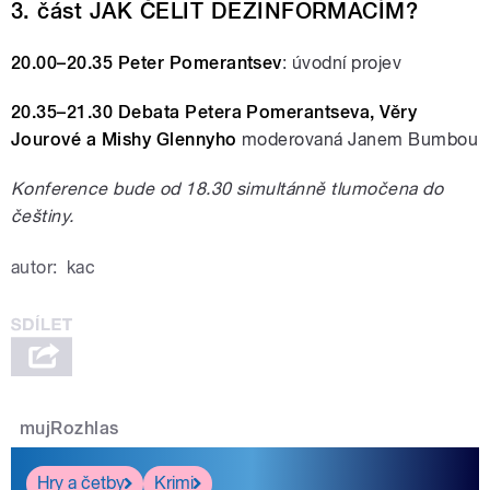
3. část JAK ČELIT DEZINFORMACÍM?
20.00–20.35 Peter Pomerantsev
: úvodní projev
20.35–21.30 Debata Petera Pomerantseva, Věry
Jourové a Mishy Glennyho
moderovaná Janem Bumbou
Konference bude od 18.30 simultánně tlumočena do
češtiny.
autor:
kac
mujRozhlas
Hry a četby
Krimi