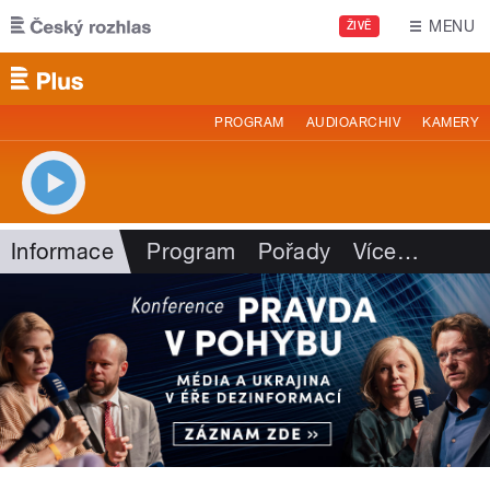
Přejít k hlavnímu obsahu
MENU
ŽIVĚ
PROGRAM
AUDIOARCHIV
KAMERY
Informace
Program
Pořady
Více
…