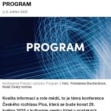
PROGRAM
6. květen 2025
Konference Pravda v pohybu: Program
|
foto:
Fotobanka Shutterstock
,
Koláž Český rozhlas
Kvalita informací a role médií, to je téma konference
Českého rozhlasu Plus, která se bude konat 29.
května 2025 v kulturním centru Vzlet v pražských