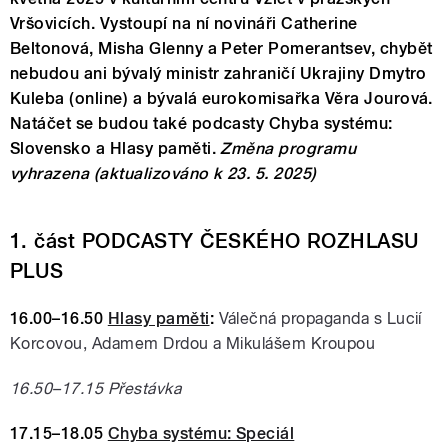
Vršovicích. Vystoupí na ní novináři Catherine
Beltonová, Misha Glenny a Peter Pomerantsev, chybět
nebudou ani bývalý ministr zahraničí Ukrajiny Dmytro
Kuleba (online) a bývalá eurokomisařka Věra Jourová.
Natáčet se budou také podcasty Chyba systému:
Slovensko a Hlasy paměti.
Změna programu
vyhrazena (aktualizováno k 23. 5. 2025)
1. část PODCASTY ČESKÉHO ROZHLASU
PLUS
16.00–16.50
Hlasy paměti
:
Válečná propaganda s Lucií
Korcovou, Adamem Drdou a Mikulášem Kroupou
16.50–17.15 Přestávka
17.15–18.05
Chyba systému: Speciál