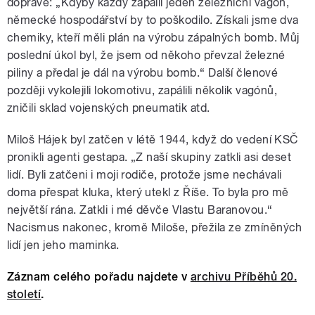
dopravě: „Kdyby každý zapálil jeden železniční vagón,
německé hospodářství by to poškodilo. Získali jsme dva
chemiky, kteří měli plán na výrobu zápalných bomb. Můj
poslední úkol byl, že jsem od někoho převzal železné
piliny a předal je dál na výrobu bomb.“ Další členové
později vykolejili lokomotivu, zapálili několik vagónů,
zničili sklad vojenských pneumatik atd.
Miloš Hájek byl zatčen v létě 1944, když do vedení KSČ
pronikli agenti gestapa. „Z naší skupiny zatkli asi deset
lidí. Byli zatčeni i moji rodiče, protože jsme nechávali
doma přespat kluka, který utekl z Říše. To byla pro mě
největší rána. Zatkli i mé děvče Vlastu Baranovou.“
Nacismus nakonec, kromě Miloše, přežila ze zmíněných
lidí jen jeho maminka.
Záznam celého pořadu najdete v
archivu Příběhů 20.
století
.