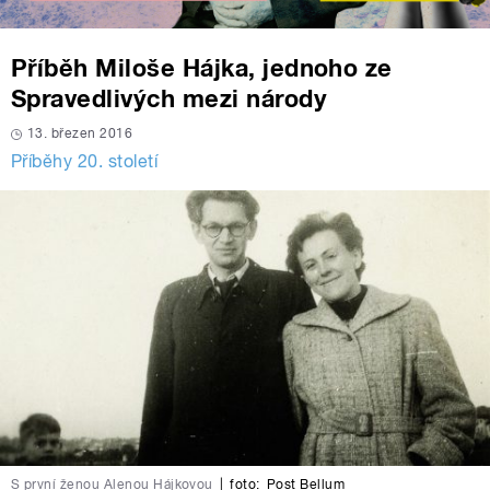
Příběh Miloše Hájka, jednoho ze
Spravedlivých mezi národy
13. březen 2016
Příběhy 20. století
S první ženou Alenou Hájkovou
|
foto:
Post Bellum