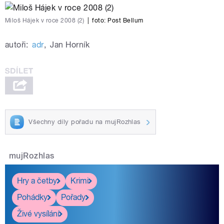
Miloš Hájek v roce 2008 (2)
|
foto:
Post Bellum
autoři:
adr
,
Jan Horník
Všechny díly pořadu na mujRozhlas
mujRozhlas
Hry a četby
Krimi
Pohádky
Pořady
Živé vysílání