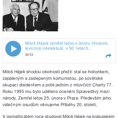
Miloš Hájek zemřel letos v únoru. Historik,
levicový intelektuál, v 50. letech
přesvědčený komunista, po roce 1968
46:53
disident a mluvčí Charty 77. Byl držitelem
ocenění Spravedlivý mezi národy. Adam
Play /
Miloš Hájek zemřel letos v únoru. Historik, levicový intelektuál, v 50. letech přesvědčený komunista, po roce 1968 disident a mluvčí Charty 77. Byl držitelem ocenění Spravedlivý mezi národy. Adam Drda se zabýval jeho osudy za německé okupace.
Drda se zabýval jeho osudy za německé
Miloš Hájek shodou okolností přežil: stal se historikem,
okupace.
zapáleným a zaslepeným komunistou, po sovětské
okupaci disidentem a poté jedním z mluvčích Charty 77.
Roku 1995 mu bylo uděleno ocenění Spravedlivý mezi
národy. Zemřel letos 25. února v Praze. Především jeho
válečným osudům věnujeme Příběhy 20. století.
V osmatřicátém roce studoval Miloš Hájek na kralupském