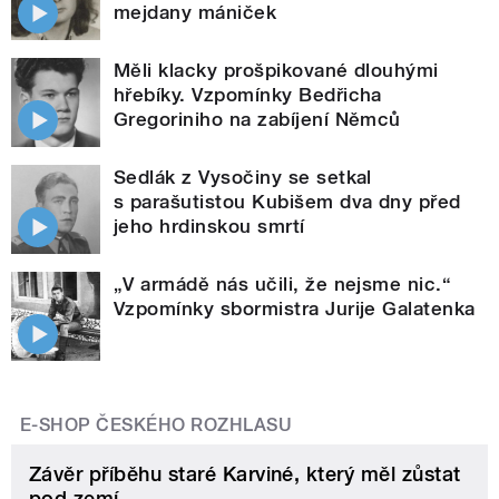
mejdany mániček
Měli klacky prošpikované dlouhými
hřebíky. Vzpomínky Bedřicha
Gregoriniho na zabíjení Němců
Sedlák z Vysočiny se setkal
s parašutistou Kubišem dva dny před
jeho hrdinskou smrtí
„V armádě nás učili, že nejsme nic.“
Vzpomínky sbormistra Jurije Galatenka
E-SHOP ČESKÉHO ROZHLASU
Závěr příběhu staré Karviné, který měl zůstat
pod zemí