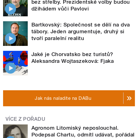
bez střelby. Prezidentské volby budou
džihádem vůči Pavlovi
Bartkovský: Společnost se dělí na dva
tábory. Jeden argumentuje, druhý si
tvoří paralelní realitu
Jaké je Chorvatsko bez turistů?
Aleksandra Wojtaszeková: Fjaka
Jak nás naladíte na DABu
VÍCE Z POŘADU
Agronom Litomiský neposlouchal.
Podepsal Chartu, odmítl udávat, pořádal