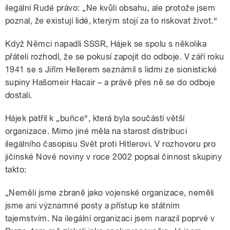
ilegální Rudé právo: „Ne kvůli obsahu, ale protože jsem
poznal, že existují lidé, kterým stojí za to riskovat život.“
Když Němci napadli SSSR, Hájek se spolu s několika
přáteli rozhodl, že se pokusí zapojit do odboje. V září roku
1941 se s Jiřím Hellerem seznámil s lidmi ze sionistické
supiny Hašomeir Hacair – a právě přes ně se do odboje
dostali.
Hájek patřil k „buňce“, která byla součástí větší
organizace. Mimo jiné měla na starost distribuci
ilegálního časopisu Svět proti Hitlerovi. V rozhovoru pro
jičínské Nové noviny v roce 2002 popsal činnost skupiny
takto:
„Neměli jsme zbraně jako vojenské organizace, neměli
jsme ani významné posty a přístup ke státním
tajemstvím. Na ilegální organizaci jsem narazil poprvé v