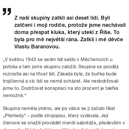
Z naší skupiny zatkli asi deset lidí. Byli
zatčeni i moji rodiče, protože jsme nechávali
doma přespat kluka, který utekl z Říše. To
byla pro mě největší rána. Zatkli i mé děvče
Vlastu Baranovou.
„V květnu 1943 se sedm lidí sešlo v Měchenicích u
potoka a tam jsme skupinu založili. Skupina se později
rozrostla asi na třicet lidí. Zásada byla, že buňka bude
trojčlenná a víc lidí se nemá scházet. Ale nedodržovali
jsme to. Dodržovat konspiraci na sto procent je takřka
nemožné.“
Skupina neměla jméno, ale po válce se jí začalo říkat
„Přehledy“ – podle strojopisu, který vydávala. Její
členové se snažili provádět menší sabotáže, především v