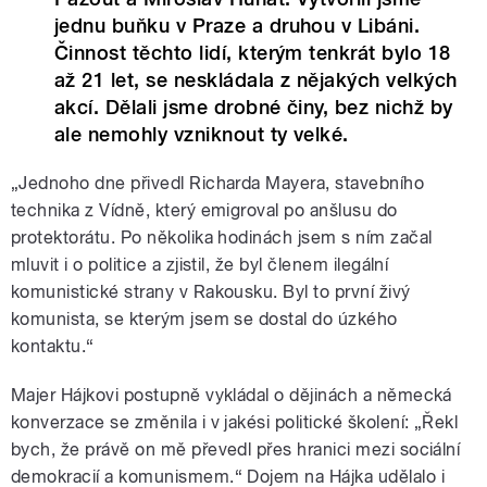
jednu buňku v Praze a druhou v Libáni.
Činnost těchto lidí, kterým tenkrát bylo 18
až 21 let, se neskládala z nějakých velkých
akcí. Dělali jsme drobné činy, bez nichž by
ale nemohly vzniknout ty velké.
„Jednoho dne přivedl Richarda Mayera, stavebního
technika z Vídně, který emigroval po anšlusu do
protektorátu. Po několika hodinách jsem s ním začal
mluvit i o politice a zjistil, že byl členem ilegální
komunistické strany v Rakousku. Byl to první živý
komunista, se kterým jsem se dostal do úzkého
kontaktu.“
Majer Hájkovi postupně vykládal o dějinách a německá
konverzace se změnila i v jakési politické školení: „Řekl
bych, že právě on mě převedl přes hranici mezi sociální
demokracií a komunismem.“ Dojem na Hájka udělalo i