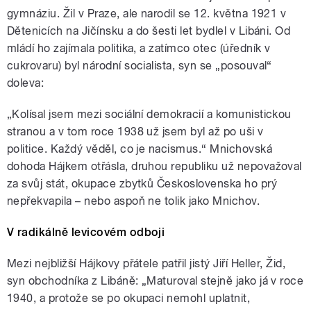
pause
gymnáziu. Žil v Praze, ale narodil se 12. května 1921 v
Dětenicích na Jičínsku a do šesti let bydlel v Libáni. Od
mládí ho zajímala politika, a zatímco otec (úředník v
cukrovaru) byl národní socialista, syn se „posouval“
doleva:
„Kolísal jsem mezi sociální demokracií a komunistickou
stranou a v tom roce 1938 už jsem byl až po uši v
politice. Každý věděl, co je nacismus.“
Mnichovská
dohoda Hájkem otřásla, druhou republiku už nepovažoval
za svůj stát, okupace zbytků Československa ho prý
nepřekvapila – nebo aspoň ne tolik jako Mnichov.
V radikálně levicovém odboji
Mezi nejbližší Hájkovy přátele patřil jistý Jiří Heller, Žid,
syn obchodníka z Libáně: „Maturoval stejně jako já v roce
1940, a protože se po okupaci nemohl uplatnit,