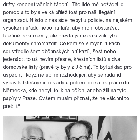
dráty koncentračních táborů. Tito lidé mě požádali o
pomoc a to byla velká příležitost pro naši ilegální
organizaci. Nikdo z nás sice nebyl u policie, na nějakém
vysokém úřadu nebo na faře, aby mohl obstarávat
falešné dokumenty, ale přesto jsme dokázali tyto
dokumenty shromáždit. Celkem se v mých rukách
soustředilo šest občanských průkazů, šest nebo
jedenáct, to už nevím přesně, křestních listů a dva
domovské listy (právě ty byly z Jičína). To byl základ pro
úspěch, i když ne úplně rozhodující, aby se řada lidí
vybavila falešnými doklady a potom odjela na práce do
Německa, kde nebyli tolik na očích, anebo žili na tyto
papíry v Praze. Ovšem musím přiznat, že ne všichni to
přežili.“