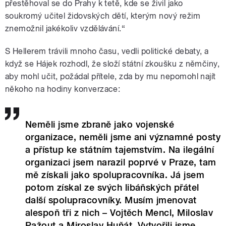
přestěhoval se do Prahy k tetě, kde se živil jako
soukromý učitel židovských dětí, kterým nový režim
znemožnil jakékoliv vzdělávání.“
S Hellerem trávili mnoho času, vedli politické debaty, a
když se Hájek rozhodl, že složí státní zkoušku z němčiny,
aby mohl učit, požádal přítele, zda by mu nepomohl najít
někoho na hodiny konverzace:
Neměli jsme zbraně jako vojenské
organizace, neměli jsme ani významné posty
a přístup ke státním tajemstvím. Na ilegální
organizaci jsem narazil poprvé v Praze, tam
mě získali jako spolupracovníka. Já jsem
potom získal ze svých libáňských přátel
další spolupracovníky. Musím jmenovat
alespoň tři z nich – Vojtěch Mencl, Miloslav
Pažout a Miroslav Huňát. Vytvořili jsme