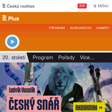
Přejít k hlavnímu obsahu
MENU
ŽIVĚ
PROGRAM
AUDIOARCHIV
KAMERY
20. století
Program
Pořady
Více
…