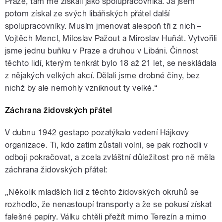
Praze, tam mě získali jako spolupracovníka. Já jsem
potom získal ze svých libáňských přátel další
spolupracovníky. Musím jmenovat alespoň tři z nich –
Vojtěch Mencl, Miloslav Pažout a Miroslav Huňát. Vytvořili
jsme jednu buňku v Praze a druhou v Libáni. Činnost
těchto lidí, kterým tenkrát bylo 18 až 21 let, se neskládala
z nějakých velkých akcí. Dělali jsme drobné činy, bez
nichž by ale nemohly vzniknout ty velké.“
Záchrana židovských přátel
V dubnu 1942 gestapo pozatýkalo vedení Hájkovy
organizace. Ti, kdo zatím zůstali volní, se pak rozhodli v
odboji pokračovat, a zcela zvláštní důležitost pro ně měla
záchrana židovských přátel:
„Několik mladších lidí z těchto židovských okruhů se
rozhodlo, že nenastoupí transporty a že se pokusí získat
falešné papíry. Válku chtěli přežít mimo Terezín a mimo