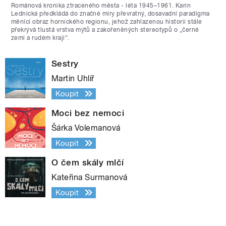
Románová kronika ztraceného města - léta 1945–1961. Karin
Lednická předkládá do značné míry převratný, dosavadní paradigma
měnící obraz hornického regionu, jehož zahlazenou historii stále
překrývá tlustá vrstva mýtů a zakořeněných stereotypů o „černé
zemi a rudém kraji“.
Sestry
Martin Uhlíř
Koupit
Moci bez nemoci
Šárka Volemanová
Koupit
O čem skály mlčí
Kateřina Surmanová
Koupit