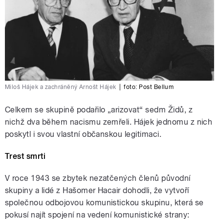
Miloš Hájek a zachráněný Arnošt Hájek
|
foto:
Post Bellum
Celkem se skupině podařilo „arizovat“ sedm Židů, z
nichž dva během nacismu zemřeli. Hájek jednomu z nich
poskytl i svou vlastní občanskou legitimaci.
Trest smrti
V roce 1943 se zbytek nezatčených členů původní
skupiny a lidé z Hašomer Hacair dohodli, že vytvoří
společnou odbojovou komunistickou skupinu, která se
pokusí najít spojení na vedení komunistické strany: