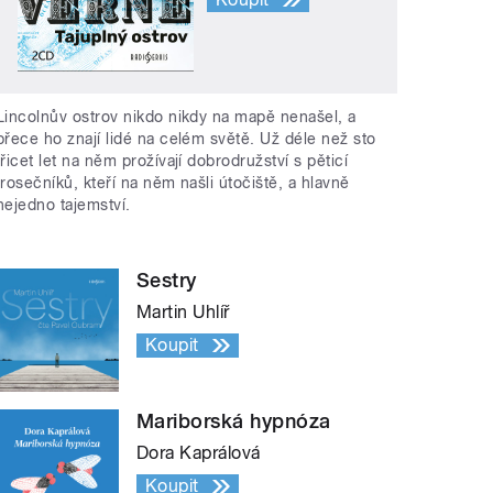
Lincolnův ostrov nikdo nikdy na mapě nenašel, a
přece ho znají lidé na celém světě. Už déle než sto
třicet let na něm prožívají dobrodružství s pěticí
trosečníků, kteří na něm našli útočiště, a hlavně
nejedno tajemství.
Sestry
Martin Uhlíř
Koupit
Mariborská hypnóza
Dora Kaprálová
Koupit