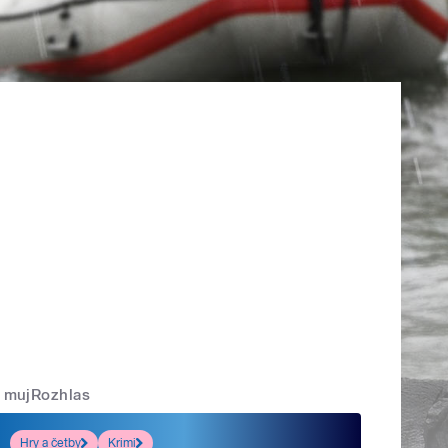
mujRozhlas
Hry a četby
Krimi