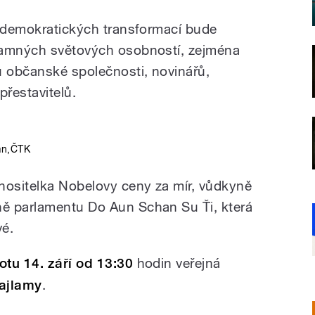
h demokratických transformací bude
namných světových osobností, zejména
ů občanské společnosti, novinářů,
řestavitelů.
an
,
ČTK
nositelka Nobelovy ceny za mír, vůdkyně
ě parlamentu Do Aun Schan Su Ťi, která
vé.
otu 14. září od 13:30
hodin veřejná
lajlamy
.