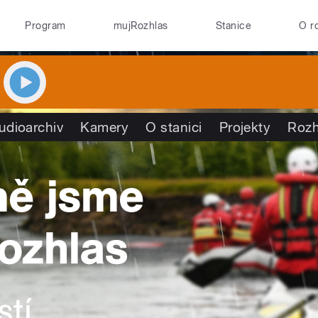
Program
mujRozhlas
Stanice
O r
udioarchiv
Kamery
O stanici
Projekty
Rozh