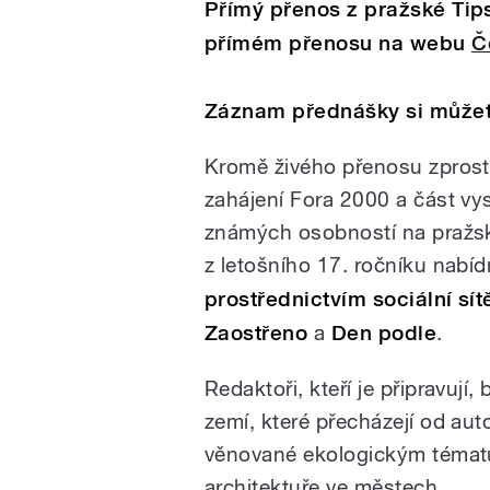
Přímý přenos z pražské Tip
přímém přenosu na webu
Č
Záznam přednášky si můžet
Kromě živého přenosu zprost
zahájení Fora 2000 a část vy
známých osobností na pražsk
z letošního 17. ročníku nabí
prostřednictvím sociální sí
Zaostřeno
a
Den podle
.
Redaktoři, kteří je připravuj
zemí, které přecházejí od aut
věnované ekologickým témat
architektuře ve městech.