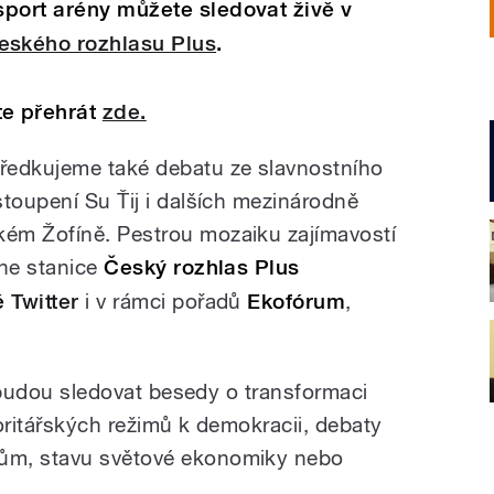
sport arény můžete sledovat živě v
eského rozhlasu Plus
.
e přehrát
zde.
ředkujeme také debatu ze slavnostního
stoupení Su Ťij i dalších mezinárodně
ém Žofíně. Pestrou mozaiku zajímavostí
dne stanice
Český rozhlas Plus
tě
Twitter
i
v rámci pořadů
Ekofórum
,
í, budou sledovat besedy o transformaci
oritářských režimů k demokracii, debaty
ům, stavu světové ekonomiky nebo