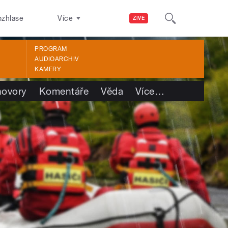
ozhlase
Více
ŽIVĚ
PROGRAM
AUDIOARCHIV
KAMERY
ovory
Komentáře
Věda
Více
…