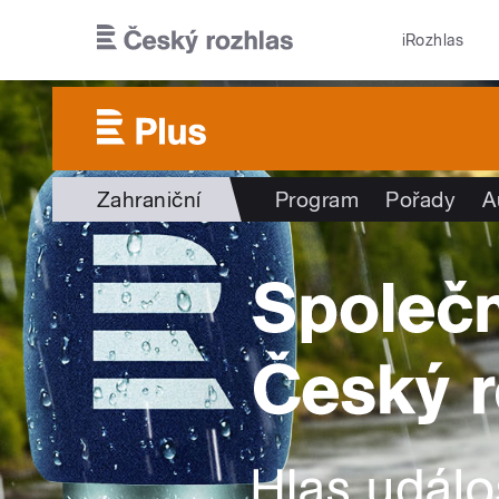
Přejít k hlavnímu obsahu
iRozhlas
Zahraniční
Program
Pořady
A