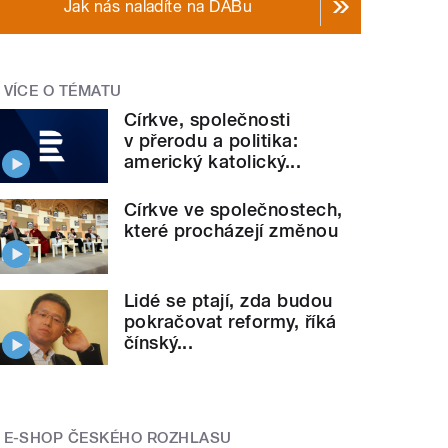
Jak nás naladíte na DABu
VÍCE O TÉMATU
Církve, společnosti
v přerodu a politika:
americký katolický...
Církve ve společnostech,
které procházejí změnou
Lidé se ptají, zda budou
pokračovat reformy, říká
čínský...
E-SHOP ČESKÉHO ROZHLASU