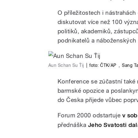
O příležitostech i nástrahác
diskutovat více než 100 výz
politiků, akademiků, zástupc
podnikatelů a náboženských p
Aun Schan Su Ťij
|
foto: ČTK/AP
,
Sang T
Konference se zúčastní také 
barmské opozice a poslankyn
do Česka přijede vůbec popr
Forum 2000 odstartuje
v sob
přednáška
Jeho Svatosti da