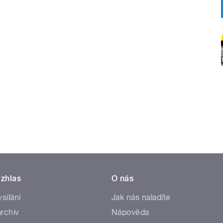
zhlas
O nás
ysílání
Jak nás naladíte
rchiv
Nápověda