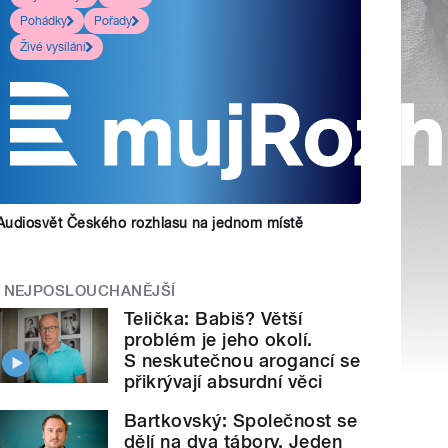
Pohádky
Pořady
Živé vysílání
Audiosvět Českého rozhlasu na jednom místě
NEJPOSLOUCHANĚJŠÍ
Telička: Babiš? Větší
problém je jeho okolí.
S neskutečnou arogancí se
přikrývají absurdní věci
Bartkovský: Společnost se
dělí na dva tábory. Jeden