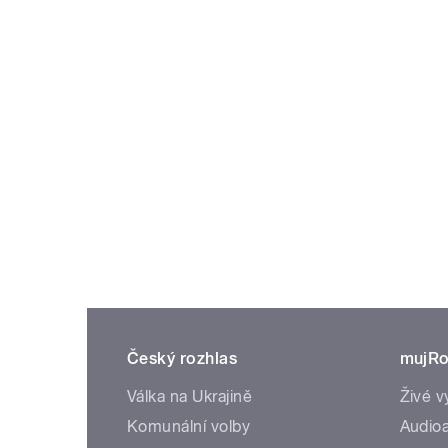
Český rozhlas
mujRo
Válka na Ukrajině
Živé v
Komunální volby
Audioa