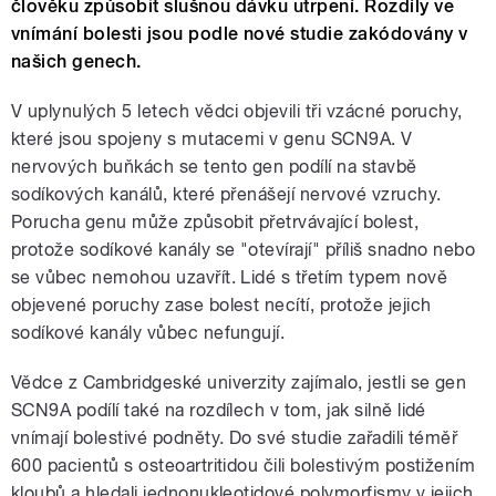
člověku způsobit slušnou dávku utrpení. Rozdíly ve
vnímání bolesti jsou podle nové studie zakódovány v
našich genech.
V uplynulých 5 letech vědci objevili tři vzácné poruchy,
které jsou spojeny s mutacemi v genu SCN9A. V
nervových buňkách se tento gen podílí na stavbě
sodíkových kanálů, které přenášejí nervové vzruchy.
Porucha genu může způsobit přetrvávající bolest,
protože sodíkové kanály se "otevírají" příliš snadno nebo
se vůbec nemohou uzavřít. Lidé s třetím typem nově
objevené poruchy zase bolest necítí, protože jejich
sodíkové kanály vůbec nefungují.
Vědce z Cambridgeské univerzity zajímalo, jestli se gen
SCN9A podílí také na rozdílech v tom, jak silně lidé
vnímají bolestivé podněty. Do své studie zařadili téměř
600 pacientů s osteoartritidou čili bolestivým postižením
kloubů a hledali jednonukleotidové polymorfismy v jejich