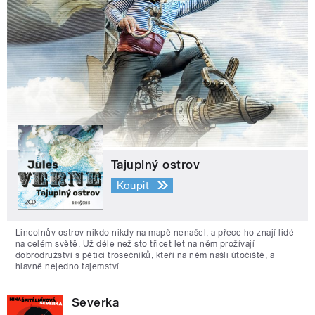
Tajuplný ostrov
Koupit
Lincolnův ostrov nikdo nikdy na mapě nenašel, a přece ho znají lidé
na celém světě. Už déle než sto třicet let na něm prožívají
dobrodružství s pěticí trosečníků, kteří na něm našli útočiště, a
hlavně nejedno tajemství.
Severka