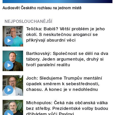
Audiosvět Českého rozhlasu na jednom místě
NEJPOSLOUCHANĚJŠÍ
Telička: Babiš? Větší problém je jeho
okolí. S neskutečnou arogancí se
přikrývají absurdní věci
Bartkovský: Společnost se dělí na dva
tábory. Jeden argumentuje, druhý si
tvoří paralelní realitu
Joch: Sledujeme Trumpův mentální
úpadek směrem k sebestřednosti,
chaosu. A konec je v nedohlednu
Michopulos: Čeká nás občanská válka
bez střelby. Prezidentské volby budou
džihádem vůči Pavlovi