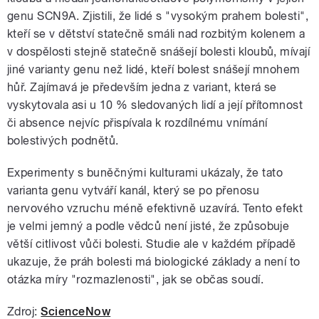
genu SCN9A. Zjistili, že lidé s "vysokým prahem bolesti",
kteří se v dětství statečně smáli nad rozbitým kolenem a
v dospělosti stejně statečně snášejí bolesti kloubů, mívají
jiné varianty genu než lidé, kteří bolest snášejí mnohem
hůř. Zajímavá je především jedna z variant, která se
vyskytovala asi u 10 % sledovaných lidí a její přítomnost
či absence nejvíc přispívala k rozdílnému vnímání
bolestivých podnětů.
Experimenty s buněčnými kulturami ukázaly, že tato
varianta genu vytváří kanál, který se po přenosu
nervového vzruchu méně efektivně uzavírá. Tento efekt
je velmi jemný a podle vědců není jisté, že způsobuje
větší citlivost vůči bolesti. Studie ale v každém případě
ukazuje, že práh bolesti má biologické základy a není to
otázka míry "rozmazlenosti", jak se občas soudí.
Zdroj:
ScienceNow