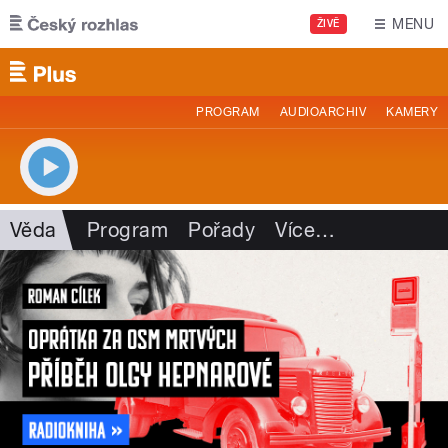
Přejít k hlavnímu obsahu
MENU
ŽIVĚ
PROGRAM
AUDIOARCHIV
KAMERY
Věda
Program
Pořady
Více
…