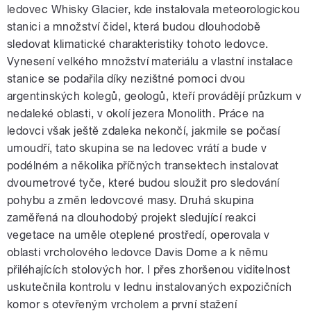
ledovec Whisky Glacier, kde instalovala meteorologickou
stanici a množství čidel, která budou dlouhodobě
sledovat klimatické charakteristiky tohoto ledovce.
Vynesení velkého množství materiálu a vlastní instalace
stanice se podařila díky nezištné pomoci dvou
argentinských kolegů, geologů, kteří provádějí průzkum v
nedaleké oblasti, v okolí jezera Monolith. Práce na
ledovci však ještě zdaleka nekončí, jakmile se počasí
umoudří, tato skupina se na ledovec vrátí a bude v
podélném a několika příčných transektech instalovat
dvoumetrové tyče, které budou sloužit pro sledování
pohybu a změn ledovcové masy. Druhá skupina
zaměřená na dlouhodobý projekt sledující reakci
vegetace na uměle oteplené prostředí, operovala v
oblasti vrcholového ledovce Davis Dome a k němu
přiléhajících stolových hor. I přes zhoršenou viditelnost
uskutečnila kontrolu v lednu instalovaných expozičních
komor s otevřeným vrcholem a první stažení