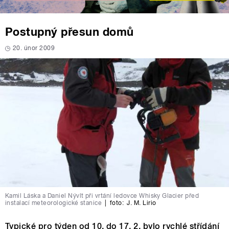
Postupný přesun domů
20. únor 2009
Kamil Láska a Daniel Nývlt při vrtání ledovce Whisky Glacier před
instalací meteorologické stanice
|
foto:
J. M. Lirio
Typické pro týden od 10. do 17. 2. bylo rychlé střídání