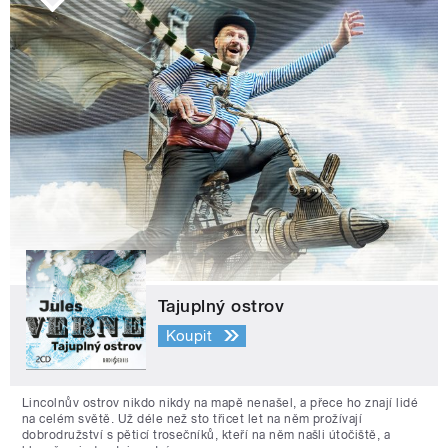
Tajuplný ostrov
Koupit
Lincolnův ostrov nikdo nikdy na mapě nenašel, a přece ho znají lidé
na celém světě. Už déle než sto třicet let na něm prožívají
dobrodružství s pěticí trosečníků, kteří na něm našli útočiště, a