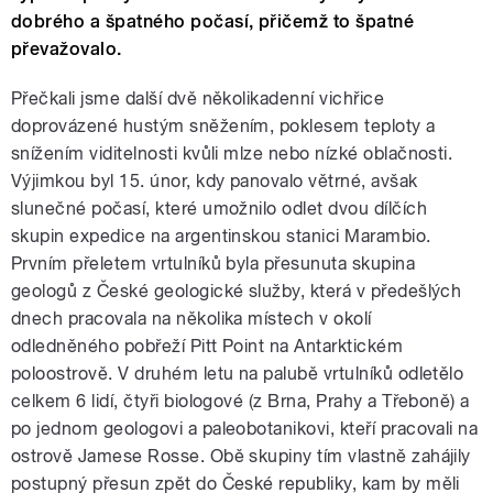
dobrého a špatného počasí, přičemž to špatné
převažovalo.
Přečkali jsme další dvě několikadenní vichřice
doprovázené hustým sněžením, poklesem teploty a
snížením viditelnosti kvůli mlze nebo nízké oblačnosti.
Výjimkou byl 15. únor, kdy panovalo větrné, avšak
slunečné počasí, které umožnilo odlet dvou dílčích
skupin expedice na argentinskou stanici Marambio.
Prvním přeletem vrtulníků byla přesunuta skupina
geologů z České geologické služby, která v předešlých
dnech pracovala na několika místech v okolí
odledněného pobřeží Pitt Point na Antarktickém
poloostrově. V druhém letu na palubě vrtulníků odletělo
celkem 6 lidí, čtyři biologové (z Brna, Prahy a Třeboně) a
po jednom geologovi a paleobotanikovi, kteří pracovali na
ostrově Jamese Rosse. Obě skupiny tím vlastně zahájily
postupný přesun zpět do České republiky, kam by měli