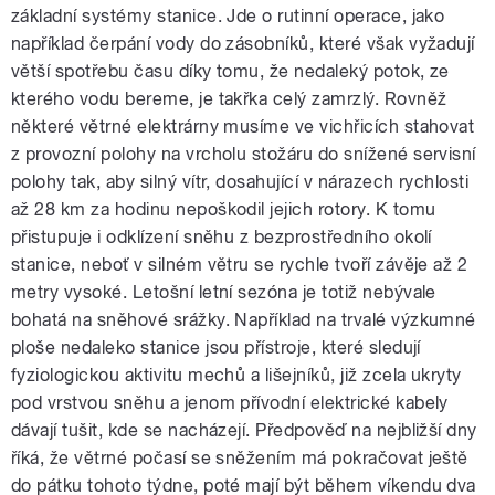
základní systémy stanice. Jde o rutinní operace, jako
například čerpání vody do zásobníků, které však vyžadují
větší spotřebu času díky tomu, že nedaleký potok, ze
kterého vodu bereme, je takřka celý zamrzlý. Rovněž
některé větrné elektrárny musíme ve vichřicích stahovat
z provozní polohy na vrcholu stožáru do snížené servisní
polohy tak, aby silný vítr, dosahující v nárazech rychlosti
až 28 km za hodinu nepoškodil jejich rotory. K tomu
přistupuje i odklízení sněhu z bezprostředního okolí
stanice, neboť v silném větru se rychle tvoří závěje až 2
metry vysoké. Letošní letní sezóna je totiž nebývale
bohatá na sněhové srážky. Například na trvalé výzkumné
ploše nedaleko stanice jsou přístroje, které sledují
fyziologickou aktivitu mechů a lišejníků, již zcela ukryty
pod vrstvou sněhu a jenom přívodní elektrické kabely
dávají tušit, kde se nacházejí. Předpověď na nejbližší dny
říká, že větrné počasí se sněžením má pokračovat ještě
do pátku tohoto týdne, poté mají být během víkendu dva