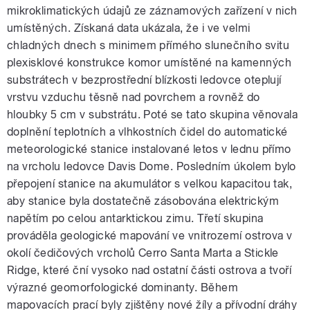
mikroklimatických údajů ze záznamových zařízení v nich
umístěných. Získaná data ukázala, že i ve velmi
chladných dnech s minimem přímého slunečního svitu
plexisklové konstrukce komor umístěné na kamenných
substrátech v bezprostřední blízkosti ledovce oteplují
vrstvu vzduchu těsně nad povrchem a rovněž do
hloubky 5 cm v substrátu. Poté se tato skupina věnovala
doplnění teplotních a vlhkostních čidel do automatické
meteorologické stanice instalované letos v lednu přímo
na vrcholu ledovce Davis Dome. Posledním úkolem bylo
přepojení stanice na akumulátor s velkou kapacitou tak,
aby stanice byla dostatečně zásobována elektrickým
napětím po celou antarktickou zimu. Třetí skupina
prováděla geologické mapování ve vnitrozemí ostrova v
okolí čedičových vrcholů Cerro Santa Marta a Stickle
Ridge, které ční vysoko nad ostatní části ostrova a tvoří
výrazné geomorfologické dominanty. Během
mapovacích prací byly zjištěny nové žíly a přívodní dráhy