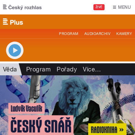
Přejít k hlavnímu obsahu
MENU
ŽIVĚ
PROGRAM
AUDIOARCHIV
KAMERY
Věda
Program
Pořady
Více
…