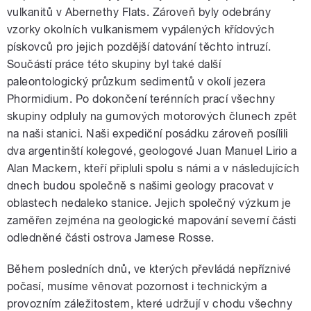
vulkanitů v Abernethy Flats. Zároveň byly odebrány
vzorky okolních vulkanismem vypálených křídových
pískovců pro jejich pozdější datování těchto intruzí.
Součástí práce této skupiny byl také další
paleontologický průzkum sedimentů v okolí jezera
Phormidium. Po dokončení terénních prací všechny
skupiny odpluly na gumových motorových člunech zpět
na naši stanici. Naši expediční posádku zároveň posílili
dva argentinští kolegové, geologové Juan Manuel Lirio a
Alan Mackern, kteří připluli spolu s námi a v následujících
dnech budou společně s našimi geology pracovat v
oblastech nedaleko stanice. Jejich společný výzkum je
zaměřen zejména na geologické mapování severní části
odledněné části ostrova Jamese Rosse.
Během posledních dnů, ve kterých převládá nepříznivé
počasí, musíme věnovat pozornost i technickým a
provozním záležitostem, které udržují v chodu všechny