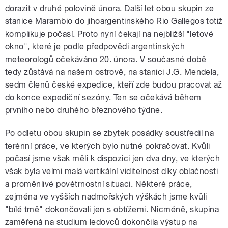
dorazit v druhé polovině února. Další let obou skupin ze
stanice Marambio do jihoargentinského Rio Gallegos totiž
komplikuje počasí. Proto nyní čekají na nejbližší "letové
okno", které je podle předpovědi argentinských
meteorologů očekáváno 20. února. V současné době
tedy zůstává na našem ostrově, na stanici J.G. Mendela,
sedm členů české expedice, kteří zde budou pracovat až
do konce expediční sezóny. Ten se očekává během
prvního nebo druhého březnového týdne.
Po odletu obou skupin se zbytek posádky soustředil na
terénní práce, ve kterých bylo nutné pokračovat. Kvůli
počasí jsme však měli k dispozici jen dva dny, ve kterých
však byla velmi malá vertikální viditelnost díky oblačnosti
a proměnlivé povětrnostní situaci. Některé práce,
zejména ve vyšších nadmořských výškách jsme kvůli
"bílé tmě" dokončovali jen s obtížemi. Nicméně, skupina
zaměřená na studium ledovců dokončila výstup na