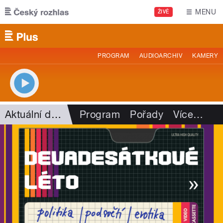
Přejít k hlavnímu obsahu
MENU
ŽIVĚ
PROGRAM
AUDIOARCHIV
KAMERY
Aktuální dění
Program
Pořady
Více
…