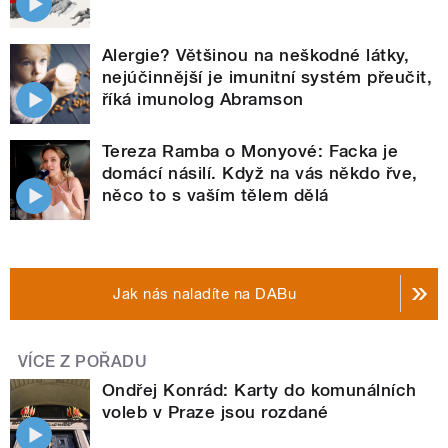
Alergie? Většinou na neškodné látky,
nejúčinnější je imunitní systém přeučit,
říká imunolog Abramson
Tereza Ramba o Monyové: Facka je
domácí násilí. Když na vás někdo řve,
něco to s vaším tělem dělá
Jak nás naladíte na DABu
VÍCE Z POŘADU
Ondřej Konrád: Karty do komunálních
voleb v Praze jsou rozdané