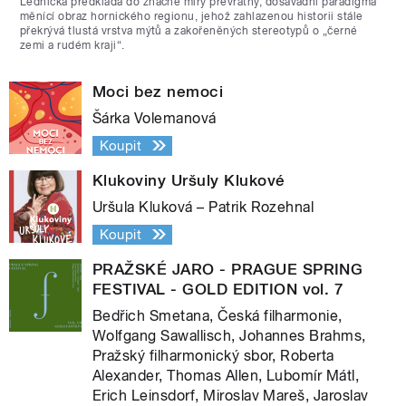
Lednická předkládá do značné míry převratný, dosavadní paradigma
měnící obraz hornického regionu, jehož zahlazenou historii stále
překrývá tlustá vrstva mýtů a zakořeněných stereotypů o „černé
zemi a rudém kraji“.
Moci bez nemoci
Šárka Volemanová
Koupit
Klukoviny Uršuly Klukové
Uršula Kluková – Patrik Rozehnal
Koupit
PRAŽSKÉ JARO - PRAGUE SPRING
FESTIVAL - GOLD EDITION vol. 7
Bedřich Smetana, Česká filharmonie,
Wolfgang Sawallisch, Johannes Brahms,
Pražský filharmonický sbor, Roberta
Alexander, Thomas Allen, Lubomír Mátl,
Erich Leinsdorf, Miroslav Mareš, Jaroslav