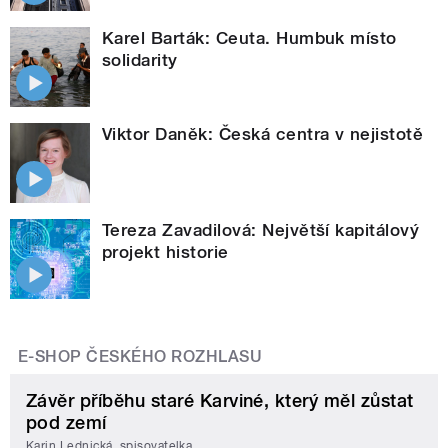
Karel Barták: Ceuta. Humbuk místo
solidarity
Viktor Daněk: Česká centra v nejistotě
Tereza Zavadilová: Největší kapitálový
projekt historie
E-SHOP ČESKÉHO ROZHLASU
Závěr příběhu staré Karviné, který měl zůstat
pod zemí
Karin Lednická, spisovatelka