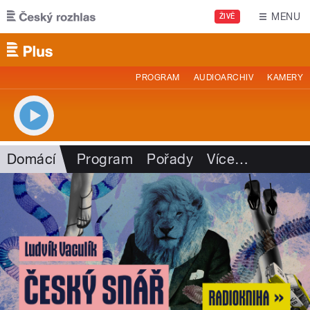
Přejít k hlavnímu obsahu
MENU
ŽIVĚ
PROGRAM
AUDIOARCHIV
KAMERY
Domácí
Program
Pořady
Více
…