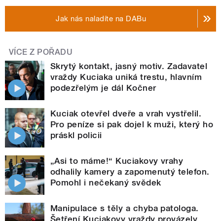
Jak nás naladíte na DABu
VÍCE Z POŘADU
Skrytý kontakt, jasný motiv. Zadavatel
vraždy Kuciaka uniká trestu, hlavním
podezřelým je dál Kočner
Kuciak otevřel dveře a vrah vystřelil.
Pro peníze si pak dojel k muži, který ho
práskl policii
„Asi to máme!“ Kuciakovy vrahy
odhalily kamery a zapomenutý telefon.
Pomohl i nečekaný svědek
Manipulace s těly a chyba patologa.
Šetření Kuciakovy vraždy provázely