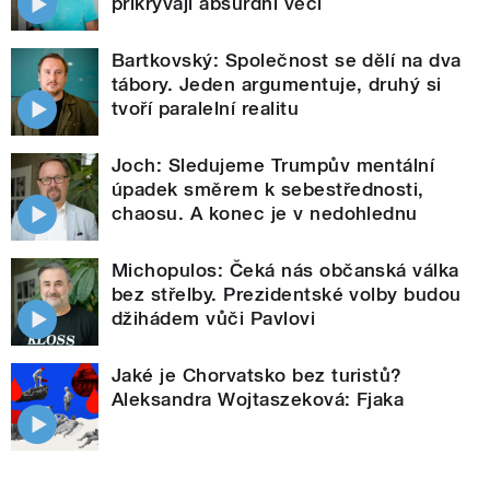
přikrývají absurdní věci
Bartkovský: Společnost se dělí na dva
tábory. Jeden argumentuje, druhý si
tvoří paralelní realitu
Joch: Sledujeme Trumpův mentální
úpadek směrem k sebestřednosti,
chaosu. A konec je v nedohlednu
Michopulos: Čeká nás občanská válka
bez střelby. Prezidentské volby budou
džihádem vůči Pavlovi
Jaké je Chorvatsko bez turistů?
Aleksandra Wojtaszeková: Fjaka