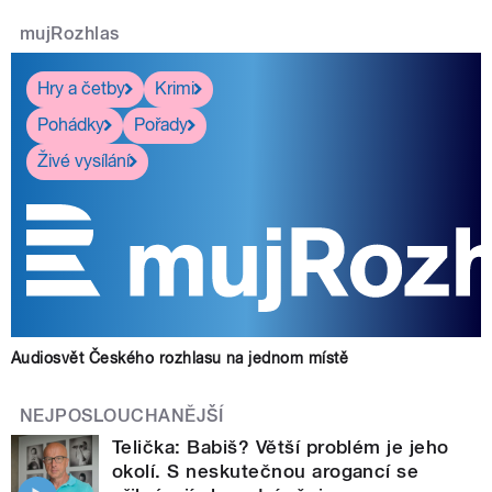
mujRozhlas
Hry a četby
Krimi
Pohádky
Pořady
Živé vysílání
Audiosvět Českého rozhlasu na jednom místě
NEJPOSLOUCHANĚJŠÍ
Telička: Babiš? Větší problém je jeho
okolí. S neskutečnou arogancí se