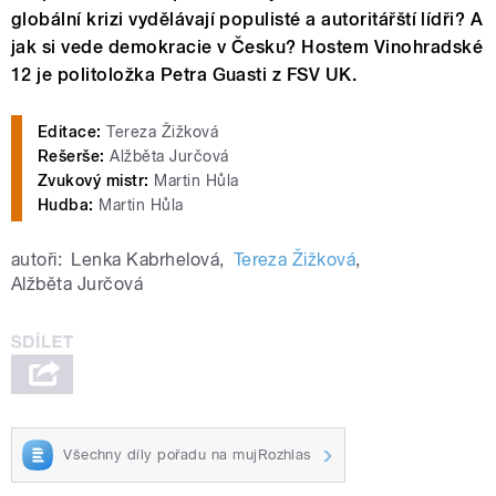
globální krizi vydělávají populisté a autoritářští lídři? A
jak si vede demokracie v Česku? Hostem Vinohradské
12 je politoložka Petra Guasti z FSV UK.
Editace:
Tereza Žižková
Rešerše:
Alžběta Jurčová
Zvukový mistr:
Martin Hůla
Hudba:
Martin Hůla
autoři:
Lenka Kabrhelová
,
Tereza Žižková
,
Alžběta Jurčová
Všechny díly pořadu na mujRozhlas