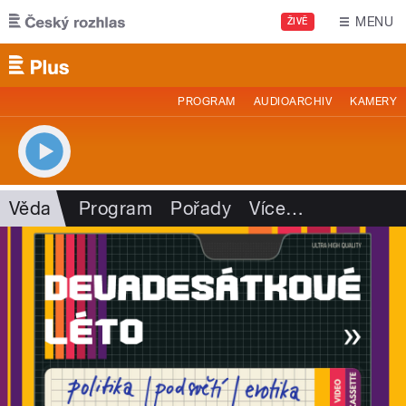
Přejít k hlavnímu obsahu
MENU
ŽIVĚ
PROGRAM
AUDIOARCHIV
KAMERY
Věda
Program
Pořady
Více
…