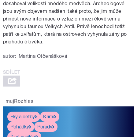
dosahoval velikosti hnědého medvěda. Archeologové
jsou svým objevem nadšeni také proto, že jim může
přinést nové informace o vztazích mezi člověkem a
vyhynulou faunou Velkých Antil. Právě lenochodi totiž
patří ke zvířatům, která na ostrovech vyhynula záhy po
příchodu člověka.
autor:
Martina Otčenášková
mujRozhlas
Hry a četby
Krimi
Pohádky
Pořady
Živé vysílání