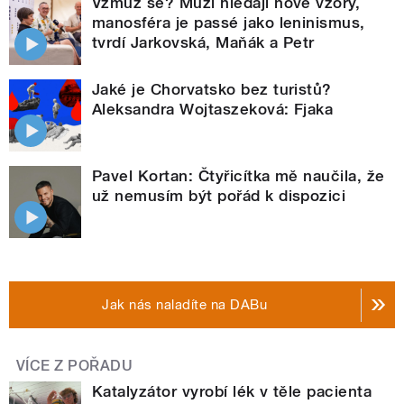
Vzmuž se? Muži hledají nové vzory,
manosféra je passé jako leninismus,
tvrdí Jarkovská, Maňák a Petr
Jaké je Chorvatsko bez turistů?
Aleksandra Wojtaszeková: Fjaka
Pavel Kortan: Čtyřicítka mě naučila, že
už nemusím být pořád k dispozici
Jak nás naladíte na DABu
VÍCE Z POŘADU
Katalyzátor vyrobí lék v těle pacienta