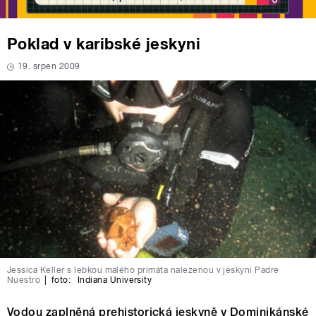
Poklad v karibské jeskyni
19. srpen 2009
Jessica Keller s lebkou malého primáta nalezenou v jeskyni Padre
Nuestro
|
foto:
Indiana University
Vodou zaplněná prehistorická jeskyně v Dominikánské