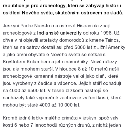
republice je pro archeology, kteří se zabývají historií
osídlení Nového světa, skutečným ostrovem pokladů.
Jeskyni Padre Nuestro na ostrově Hispaniola znají
archeologové z
Indianské univerzity
od roku 1996. Už
dříve v ní objevili artefakty domorodců z kmene Taínos,
kteří se na ostrov dostali asi před 5000 let z Jižní Ameriky
a jako první obyvatelé Nového světa se setkali s
Kryštofem Kolumbem a jeho námořníky. Nové nálezy
jsou ale mnohem starší. V hloubce 8 až 10 metrů našli
archeologové kamenné nástroje velké jako dlaň, které
jsou vyrobeny z čediče a vápence. Jejich stáří odhadují
na 4000 až 6500 let. V těsné blízkosti nástrojů se
nacházely také výjimečně zachovalé zvířecí kosti, které
mohou být staré 4000 až 10 000 let.
Kromě jedné lebky malého primáta v jeskyni spočívaly
kosti 6 nebo 7 lenochodů různých druhů, z nichž jeden