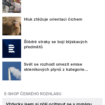
Hluk ztěžuje orientaci čichem
Štědré straky se bojí blýskavých
předmětů
Svět se rozhodl omezit emise
skleníkových plynů z kategorie...
E-SHOP ČESKÉHO ROZHLASU
Vždycky jsem si přál ocitnout se v románu